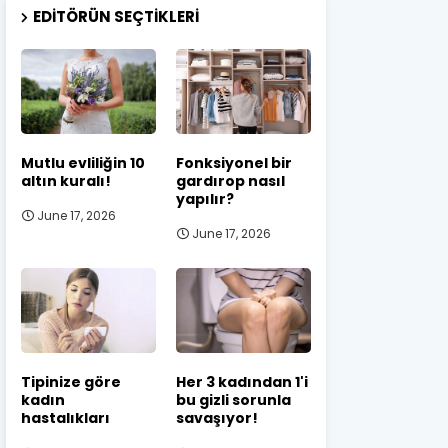
EDITÖRÜN SEÇTIKLERI
Mutlu evliliğin 10
Fonksiyonel bir
altın kuralı!
gardırop nasıl
yapılır?
June 17, 2026
June 17, 2026
Tipinize göre
Her 3 kadından 1'i
kadın
bu gizli sorunla
hastalıkları
savaşıyor!