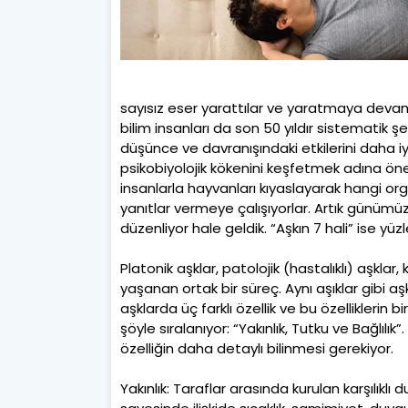
sayısız eser yarattılar ve yaratmaya devam
bilim insanları da son 50 yıldır sistematik şe
düşünce ve davranışındaki etkilerini daha iyi 
psikobiyolojik kökenini keşfetmek adına öne
insanlarla hayvanları kıyaslayarak hangi or
yanıtlar vermeye çalışıyorlar. Artık günümü
düzenliyor hale geldik. “Aşkın 7 hali” ise yüz
Platonik aşklar, patolojik (hastalıklı) aşklar
yaşanan ortak bir süreç. Aynı aşıklar gibi aş
aşklarda üç farklı özellik ve bu özelliklerin birb
şöyle sıralanıyor: “Yakınlık, Tutku ve Bağlılık
özelliğin daha detaylı bilinmesi gerekiyor.
Yakınlık: Taraflar arasında kurulan karşılıklı 