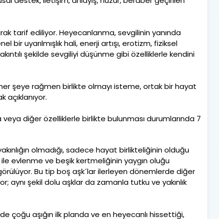
sal destek, iletişim, anlayış, huzur, beraber geçirilen
arak tarif ediliyor. Heyecanlanma, sevgilinin yanında
 bir uyarılmışlık hali, enerji artışı, erotizm, fiziksel
akıntılı şekilde sevgiliyi düşünme gibi özelliklerle kendini
lık, her şeye rağmen birlikte olmayı isteme, ortak bir hayat
k açıklanıyor.
a veya diğer özelliklerle birlikte bulunması durumlarında 7
akınlığın olmadığı, sadece hayat birlikteliğinin olduğu
lü ile evlenme ve beşik kertmeliğinin yaygın oluğu
 görülüyor. Bu tip boş aşk´lar ilerleyen dönemlerde diğer
iyor; aynı şekil dolu aşklar da zamanla tutku ve yakınlık
e çoğu aşığın ilk planda ve en heyecanlı hissettiği,