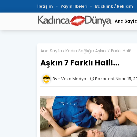
İletişim
Yayın İlkeleri
Backlink / Reklam
Ana Sayf
Ana Sayfa
Kadın Sağlığı
Aşkın 7 Farklı Hali!...
Aşkın 7 Farklı Hali!...
Veka Medya
Pazartesi, Nisan 15, 2