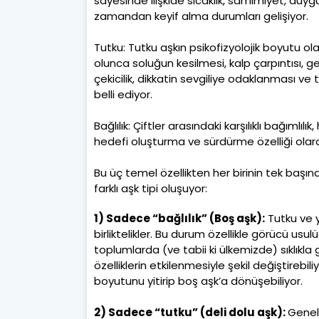
sayesinde ilişkide sıcaklık, samimiyet, duygu
zamandan keyif alma durumları gelişiyor.
Tutku: Tutku aşkın psikofizyolojik boyutu ol
olunca soluğun kesilmesi, kalp çarpıntısı, genel
çekicilik, dikkatin sevgiliye odaklanması ve t
belli ediyor.
Bağlılık: Çiftler arasındaki karşılıklı bağımlı
hedefi oluşturma ve sürdürme özelliği olara
Bu üç temel özellikten her birinin tek başın
farklı aşk tipi oluşuyor:
1) Sadece “bağlılık” (Boş aşk):
Tutku ve y
birliktelikler. Bu durum özellikle görücü usu
toplumlarda (ve tabii ki ülkemizde) sıklıkla
özelliklerin etkilenmesiyle şekil değiştirebil
boyutunu yitirip boş aşk’a dönüşebiliyor.
2) Sadece “tutku” (deli dolu aşk):
Geneld