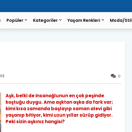
a
Popüler
Kategoriler
Yaşam Renkleri
Moda/Stil
013
0
Aşk, belki de insanoğlunun en çok peşinde
koştuğu duygu. Ama aşktan aşka da fark var;
kimi kısa zamanda başlayıp saman alevi gibi
yaşanıp bitiyor, kimi uzun yıllar sürüp gidiyor.
Peki sizin aşkınız hangisi?