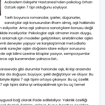
Acıbadem Eskişehir Hastanesi’nden psikolog Orhan
Öztürk aşkın 7 tipi olduğunu söylüyor.
Tarih boyunca romancılar, şairler, düşünürler,
sanatçılar aşk konusundan ilham almış, aşk hakkında
 ediyorlar. Ama aşk yalnızca sanatçıların konusu değil.
kilde inceliyorlar. Psikologlar aşık olmanın insan duygu,
anlamak için modeller geliştirirken; sinirbilimciler aşkın
mli deneyler yapıyor ve karşılaştırmalı metodlarla
ganik süreçler aşkın doğasını idare ediyor sorusuna
zde aşk bilimi üzerine kitaplar yazıyor, sempozyumlar
lerce aşk kuramından yalnızca biri...
, karasevda gibi durumlar haricinde aşk, iki kişi arasında
klar da doğuyor, büyüyor, şekil değiştiriyor ve ölüyor. Bu
iriyle ilişkisi 7 aşk tipini ortaya çıkarıyor. Bu üç özellik
”. 7 aşk tipini daha iyi anlayabilmek için bu üç temel
duygusal bağ olarak ifade edilebiliyor. Yakınlık özelliği