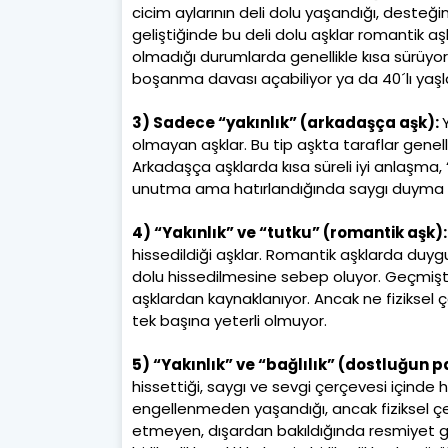
cicim aylarının deli dolu yaşandığı, desteğini
geliştiğinde bu deli dolu aşklar romantik aşkl
olmadığı durumlarda genellikle kısa sürüyor.
boşanma davası açabiliyor ya da 40´lı yaşlar
3) Sadece “yakınlık” (arkadaşça aşk):
olmayan aşklar. Bu tip aşkta taraflar genelli
Arkadaşça aşklarda kısa süreli iyi anlaşma,
unutma ama hatırlandığında saygı duyma gibi
4) “Yakınlık” ve “tutku” (romantik aşk)
hissedildiği aşklar. Romantik aşklarda duygu
dolu hissedilmesine sebep oluyor. Geçmişte
aşklardan kaynaklanıyor. Ancak ne fiziksel çeki
tek başına yeterli olmuyor.
5) “Yakınlık” ve “bağlılık” (dostluğun p
hissettiği, saygı ve sevgi çerçevesi içinde
engellenmeden yaşandığı, ancak fiziksel çek
etmeyen, dışardan bakıldığında resmiyet gö