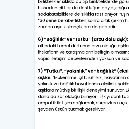
birliktelikler sıklıkla bu tip birlikteliklerde 
hisseden çiftler de dostluğun paylaşıldığı 
sadakatsizliklere de sıklıkla rastlanıyor. “
“30 sene beraberlikten sonra artık çekim h
zaman aşırı kıskançlıklara da gebedir.
6) “Bağlılık” ve “tutku” (arzu dolu aşk):
altındaki temel dürtünün arzu olduğu aşklar.
ihtilafların ve tartışmaların belirgin olmasına
yapıcı iletişim becerilerinden yoksun ve sabı
7) “Tutku”, “yakınlık” ve “bağlılık” (eksi
aşklar. “Mükemmel çift, ruh ikizi, hayatımın 
yakınlık ve bağlılık boyutlarının eksiksiz şek
aşıklara müthiş bir ilişki deneyimi sunuyor
daha da zor olduğu biliniyor. İlişkiyi canlı t
empatik iletişim sağlamak, sürprizlere açık 
şeyden üstün tutmak gerekiyor.