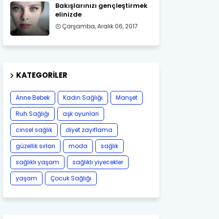
Bakışlarınızı gençleştirmek
elinizde
Çarşamba, Aralık 06, 2017
KATEGORILER
Anne Bebek
Kadın Sağlığı
Manşet
Ruh Sağlığı
aşk oyunları
cinsel sağlık
diyet zayıflama
güzellik sırları
moda
sağlık
sağlıklı yaşam
sağlıklı yiyecekler
yaşam
Çocuk Sağlığı