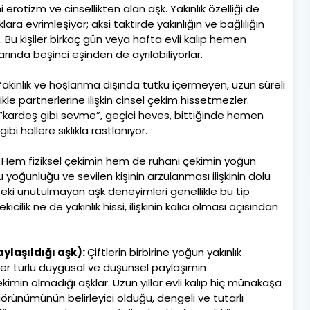
 erotizm ve cinsellikten alan aşk. Yakınlık özelliği de
ara evrimleşiyor; aksi taktirde yakınlığın ve bağlılığın
 Bu kişiler birkaç gün veya hafta evli kalıp hemen
ında beşinci eşinden de ayrılabiliyorlar.
Yakınlık ve hoşlanma dışında tutku içermeyen, uzun süreli
kle partnerlerine ilişkin cinsel çekim hissetmezler.
 “kardeş gibi sevme”, geçici heves, bittiğinde hemen
 hallere sıklıkla rastlanıyor.
:
Hem fiziksel çekimin hem de ruhani çekimin yoğun
 yoğunluğu ve sevilen kişinin arzulanması ilişkinin dolu
ki unutulmayan aşk deneyimleri genellikle bu tip
cilik ne de yakınlık hissi, ilişkinin kalıcı olması açısından
aylaşıldığı aşk):
Çiftlerin birbirine yoğun yakınlık
 her türlü duygusal ve düşünsel paylaşımın
imin olmadığı aşklar. Uzun yıllar evli kalıp hiç münakaşa
rünümünün belirleyici olduğu, dengeli ve tutarlı