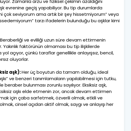
görülüyor. Zamanla arzu ve fiziksel çekimin azaldığını
aşk evrenine geçiş yapabiliyor. Bu tip durumlarda
Eşimi çok seviyorum ama artık bir şey hissetmiyorum” veya
issedemiyorum” tarzı ifadelerin bulunduğu bu aşklar kimi
Beraberliği ve evliliği uzun süre devam ettirmenin
 Yakınlık faktörünün olmaması bu tip ilişkilerde
 yol açıyor, çünkü taraflar genellikle anlayışsız, bencil,
rsız oluyorlar.
ksiz aşk):
Her üç boyutun da tamam olduğu, ideal
aşkı” ve benzeri tanımlamaların yapılabilmesi için tutku,
ilde beraber bulunması zorunlu sayılıyor. Eksiksiz aşk,
. Eksiksiz aşkı elde etmenin zor, ancak devam ettirmen
utmak için çaba sarfetmek, özverili olmak, etkili ve
olmak, cinsel açıdan aktif olmak, saygı ve anlayışı her