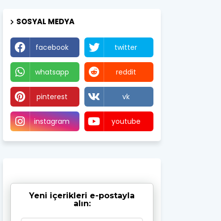
SOSYAL MEDYA
facebook
twitter
whatsapp
reddit
pinterest
vk
instagram
youtube
Yeni içerikleri e-postayla
alın: