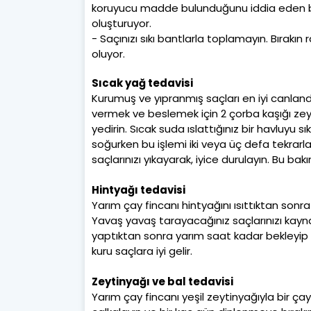
koruyucu madde bulunduğunu iddia eden bu ü
oluşturuyor.
- Saçınızı sıkı bantlarla toplamayın. Bırakın
oluyor.
Sıcak yağ tedavisi
Kurumuş ve yıpranmış saçları en iyi canland
vermek ve beslemek için 2 çorba kaşığı zeyt
yedirin. Sıcak suda ıslattığınız bir havluyu s
soğurken bu işlemi iki veya üç defa tekrarl
saçlarınızı yıkayarak, iyice durulayın. Bu bakım
Hintyağı tedavisi
Yarım çay fincanı hintyağını ısıttıktan sonr
Yavaş yavaş tarayacağınız saçlarınızı kaynar 
yaptıktan sonra yarım saat kadar bekleyip ş
kuru saçlara iyi gelir.
Zeytinyağı ve bal tedavisi
Yarım çay fincanı yeşil zeytinyağıyla bir çay f