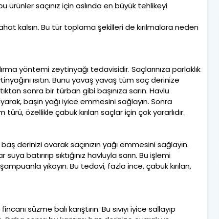
rünler saçınız için aslında en büyük tehlikeyi
 rahat kalsın. Bu tür toplama şekilleri de kırılmalara neden
ırma yöntemi zeytinyağı tedavisidir. Saçlarınıza parlaklık
inyağını ısıtın. Bunu yavaş yavaş tüm saç derinize
ıktıktan sonra bir türban gibi başınıza sarın. Havlu
ayarak, başın yağı iyice emmesini sağlayın. Sonra
 türü, özellikle çabuk kırılan saçlar için çok yararlıdır.
a baş derinizi ovarak saçınızın yağı emmesini sağlayın.
suya batırırıp sıktığınız havluyla sarın. Bu işlemi
ampuanla yıkayın. Bu tedavi, fazla ince, çabuk kırılan,
incanı süzme balı karıştırın. Bu sıvıyı iyice sallayıp