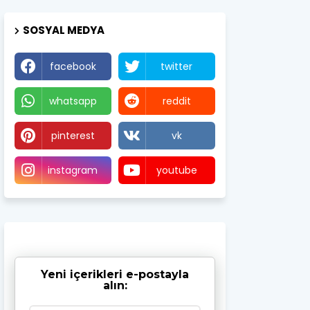
SOSYAL MEDYA
facebook
twitter
whatsapp
reddit
pinterest
vk
instagram
youtube
Yeni içerikleri e-postayla
alın: