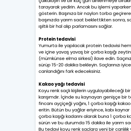
çalkalayın ve bir kaç gün dinlenmeye bırakı
tarayarak yedirin. Ancak bu işlemi yaparke
gösterin. Başınıza bir naylon torba geçirere
başınızda yarım saat beklettikten sonra, saç
ışıltılı bir hal alıp parlamasını sağlar.
Protein tedavisi
Yumurta ile yapılacak protein tedavisi heme
ve içine yavaş yavaş bir çorba kaşığı zeytinya
(mümkünse elma sirkesi) ilave edin. Saçınız
sürüp 15-20 dakika bekleyin. Saçlarınızı iyic
canlandığını fark edeceksiniz.
Kakao yağı tedavisi
Koyu renk saçlı kişilerin uygulayabileceği 
karışımdır. İçinde su kaynayan genişçe bir 
fincanı ayçiçeği yağını, 1 çorba kaşığı kakao 
eritin. Bütün bu yağlar eriyince, kabı kaynar 
çorba kaşığı kadarını alarak buna 1 çorba kaşı
sürün ve bu durumda 15 dakika ile yarım saa
Bu tedavi koyu renk saçlara yeni bir canlılık v