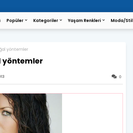
a
Popüler
Kategoriler
Yaşam Renkleri
Moda/Stil
oğal yöntemler
l yöntemler
013
0