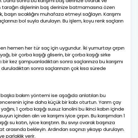
n. Daha sonra bu karışımı baş derinize ovarak ve
n tarağın dişlerinin baş derinize batmamasına özen
k, başın sıcaklığını muhafaza etmeyi sağlayın. Karışımı
larınızı bol suyla durulayın. Bu işlem, koyu renk saçların
n hemen her tür saç için uygundur. İki yumurtayı çırpın
ğı, bir çorba kaşığı gliserin, bir çorba kaşığı sirke
ı bir kez şampuanladıktan sonra saçlarınıza bu karışımı
e duruladıktan sonra saçlarınızın çok kısa sürede
bir başka bakım yöntemi ise aşağıda anlatılan bu
tencerenin içine daha küçük bir kabı oturtun. Yarım çay
yağını, 1 çorba kaşığı susuz lanolini bu ikinci kabın içinde
suyun içinden alın ve karışımı iyice çırpın. Bu karışımdan 1
ğı su katın, iyice karıştırın. Bu sıvıyı ovarak başınıza
t arasında bekleyin. Ardından saçınızı yıkayıp durulayın.
e parlaklık verir.