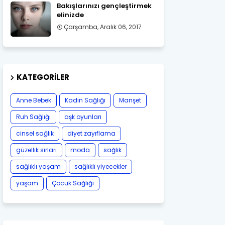
Bakışlarınızı gençleştirmek
elinizde
Çarşamba, Aralık 06, 2017
KATEGORILER
Anne Bebek
Kadın Sağlığı
Manşet
Ruh Sağlığı
aşk oyunları
cinsel sağlık
diyet zayıflama
güzellik sırları
moda
sağlık
sağlıklı yaşam
sağlıklı yiyecekler
yaşam
Çocuk Sağlığı