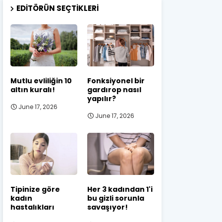
EDITÖRÜN SEÇTIKLERI
Mutlu evliliğin 10
Fonksiyonel bir
altın kuralı!
gardırop nasıl
yapılır?
June 17, 2026
June 17, 2026
Tipinize göre
Her 3 kadından 1'i
kadın
bu gizli sorunla
hastalıkları
savaşıyor!