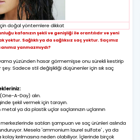
için doğal yöntemlere dikkat
unluğu kafanızın şekli ve genişliği ile orantılıdır ve yeni
k yoktur. Sağlıklı ya da sağlıksız saç yoktur. Saçımız
e canımız yanmazmıydı?
boyama yüzünden hasar görmemişse onu sürekli kestirip
şey. Sadece stil değişikliği düşünenler için sık saç
kleriniz:
 (One-A-Day) alın.
inde şekil vermek için tarayın.
in metal ya da plastik uçlar saçlarınızın uçlarının
eriş merkezlerinde satılan şampuan ve saç ürünleri aslında
unduruyor. Mesela 'ammonium laurel sulfate' , ya da
a kolay kırılmasına neden olabiliyor. İçlerinde birçok