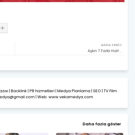
DAHA YENI
Aşkın 7 Farklı Hali!...
Yazısı | Backlink | PR hizmetleri | Medya Planlama | SEO | TV Film
amedya@gmail.com | Web: www.vekamedya.com
Daha fazla göster