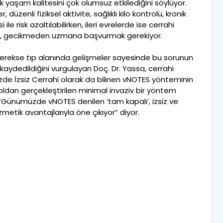
ük yaşam kalitesini çok olumsuz etkilediğini söylüyor.
düzenli fiziksel aktivite, sağlıklı kilo kontrolü, kronik
ile risk azaltılabilirken, ileri evrelerde ise cerrahi
le, gecikmeden uzmana başvurmak gerekiyor.
 gerekse tıp alanında gelişmeler sayesinde bu sorunun
aydedildiğini vurgulayan Doç. Dr. Yassa, cerrahi
İzsiz Cerrahi olarak da bilinen vNOTES yönteminin
 yoldan gerçekleştirilen minimal invaziv bir yöntem
“Günümüzde vNOTES denilen ‘tam kapalı’, izsiz ve
metik avantajlarıyla öne çıkıyor” diyor.