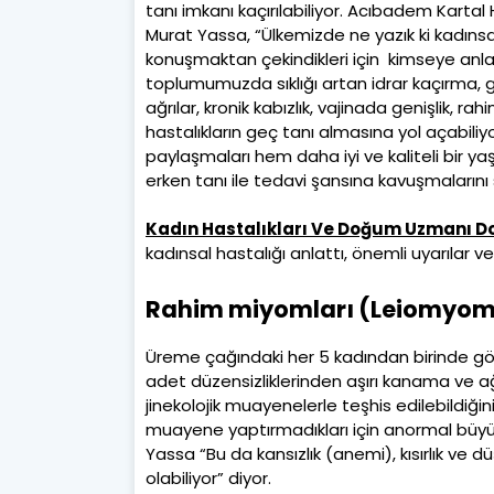
tanı imkanı kaçırılabiliyor. Acıbadem Karta
Murat Yassa, “Ülkemizde ne yazık ki kadınsal 
konuşmaktan çekindikleri için kimseye anl
toplumumuzda sıklığı artan idrar kaçırma, g
ağrılar, kronik kabızlık, vajinada genişlik, 
hastalıkların geç tanı almasına yol açabiliyo
paylaşmaları hem daha iyi ve kaliteli bir ya
erken tanı ile tedavi şansına kavuşmalarını 
Kadın Hastalıkları Ve Doğum Uzmanı Do
kadınsal hastalığı anlattı, önemli uyarılar 
Rahim miyomları (Leiomyom
Üreme çağındaki her 5 kadından birinde gör
adet düzensizliklerinden aşırı kanama ve ağ
jinekolojik muayenelerle teşhis edilebildiği
muayene yaptırmadıkları için anormal büyüklü
Yassa “Bu da kansızlık (anemi), kısırlık ve d
olabiliyor” diyor.