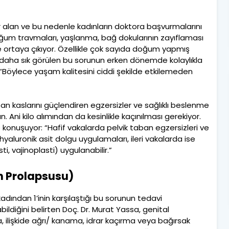
r alan ve bu nedenle kadınların doktora başvurmalarını
oğum travmaları, yaşlanma, bağ dokularının zayıflaması
e ortaya çıkıyor. Özellikle çok sayıda doğum yapmış
aha sık görülen bu sorunun erken dönemde kolaylıkla
a “Böylece yaşam kalitesini ciddi şekilde etkilemeden
taban kaslarını güçlendiren egzersizler ve sağlıklı beslenme
n. Ani kilo alımından da kesinlikle kaçınılması gerekiyor.
 konuşuyor: “Hafif vakalarda pelvik taban egzersizleri ve
l hyaluronik asit dolgu uygulamaları, ileri vakalarda ise
ti, vajinoplasti) uygulanabilir.”
n Prolapsusu)
adından 1’inin karşılaştığı bu sorunun tedavi
ildiğini belirten Doç. Dr. Murat Yassa, genital
 ilişkide ağrı/ kanama, idrar kaçırma veya bağırsak