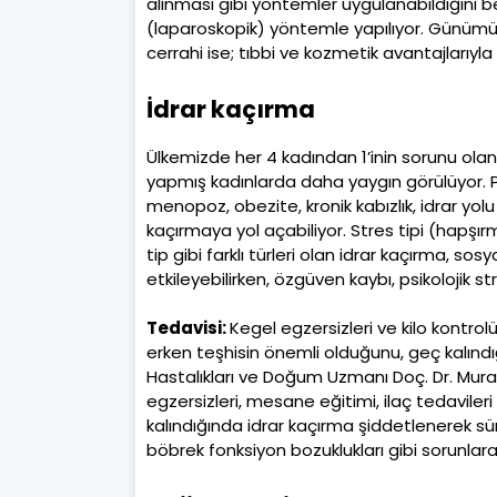
alınması gibi yöntemler uygulanabildiğini b
(laparoskopik) yöntemle yapılıyor. Günümü
cerrahi ise; tıbbi ve kozmetik avantajlarıyla
İdrar kaçırma
Ülkemizde her 4 kadından 1’inin sorunu ola
yapmış kadınlarda daha yaygın görülüyor. Pe
menopoz, obezite, kronik kabızlık, idrar yolu 
kaçırmaya yol açabiliyor. Stres tipi (hapşırm
tip gibi farklı türleri olan idrar kaçırma, sos
etkileyebilirken, özgüven kaybı, psikolojik s
Tedavisi:
Kegel egzersizleri ve kilo kontrolü
erken teşhisin önemli olduğunu, geç kalındı
Hastalıkları ve Doğum Uzmanı Doç. Dr. Mura
egzersizleri, mesane eğitimi, ilaç tedavileri
kalındığında idrar kaçırma şiddetlenerek sürek
böbrek fonksiyon bozuklukları gibi sorunlara 