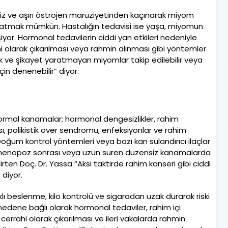
siz ve aşırı östrojen maruziyetinden kaçınarak miyom
latmak mümkün. Hastalığın tedavisi ise yaşa, miyomun
r. Hormonal tedavilerin ciddi yan etkileri nedeniyle
 olarak çıkarılması veya rahmin alınması gibi yöntemler
ük ve şikayet yaratmayan miyomlar takip edilebilir veya
çin denenebilir” diyor.
ormal kanamalar; hormonal dengesizlikler, rahim
sı, polikistik over sendromu, enfeksiyonlar ve rahim
 Doğum kontrol yöntemleri veya bazı kan sulandırıcı ilaçlar
 menopoz sonrası veya uzun süren düzensiz kanamalarda
rten Doç. Dr. Yassa “Aksi taktirde rahim kanseri gibi ciddi
 diyor.
lıklı beslenme, kilo kontrolü ve sigaradan uzak durarak riski
dene bağlı olarak hormonal tedaviler, rahim içi
 cerrahi olarak çıkarılması ve ileri vakalarda rahmin