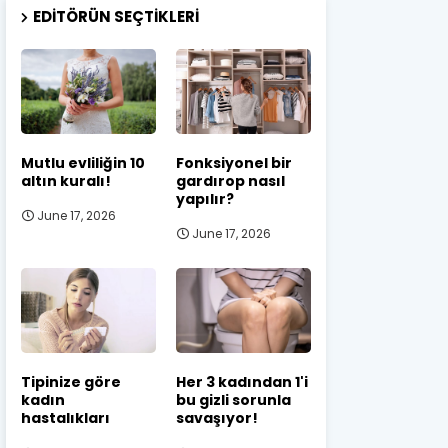
EDITÖRÜN SEÇTIKLERI
Mutlu evliliğin 10
Fonksiyonel bir
altın kuralı!
gardırop nasıl
yapılır?
June 17, 2026
June 17, 2026
Tipinize göre
Her 3 kadından 1'i
kadın
bu gizli sorunla
hastalıkları
savaşıyor!