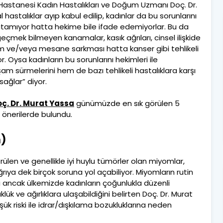
l Hastanesi Kadın Hastalıkları ve Doğum Uzmanı Doç. Dr.
hastalıklar ayıp kabul edilip, kadınlar da bu sorunlarını
atamıyor hatta hekime bile ifade edemiyorlar. Bu da
eçmek bilmeyen kanamalar, kasık ağrıları, cinsel ilişkide
rahim ve/veya mesane sarkması hatta kanser gibi tehlikeli
r. Oysa kadınların bu sorunlarını hekimleri ile
şam sürmelerini hem de bazı tehlikeli hastalıklara karşı
sağlar” diyor.
ç. Dr. Murat Yassa
günümüzde en sık görülen 5
ve önerilerde bulundu.
)
ülen ve genellikle iyi huylu tümörler olan miyomlar,
rıya dek birçok soruna yol açabiliyor. Miyomların rutin
ni ancak ülkemizde kadınların çoğunlukla düzenli
k ve ağırlıklara ulaşabildiğini belirten Doç. Dr. Murat
üşük riski ile idrar/dışkılama bozukluklarına neden