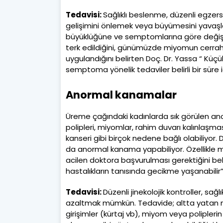
Tedavisi:
Sağlıklı beslenme, düzenli egzer
gelişimini önlemek veya büyümesini yavaş
büyüklüğüne ve semptomlarına göre değişiyo
terk edildiğini, günümüzde miyomun cerrahi
uygulandığını belirten Doç. Dr. Yassa “ Küç
semptoma yönelik tedaviler belirli bir süre i
Anormal kanamalar
Üreme çağındaki kadınlarda sık görülen an
polipleri, miyomlar, rahim duvarı kalınlaşma
kanseri gibi birçok nedene bağlı olabiliyor.
da anormal kanama yapabiliyor. Özellikle
acilen doktora başvurulması gerektiğini beli
hastalıkların tanısında gecikme yaşanabilir”
Tedavisi:
Düzenli jinekolojik kontroller, sağ
azaltmak mümkün. Tedavide; altta yatan ne
girişimler (kürtaj vb), miyom veya poliplerin