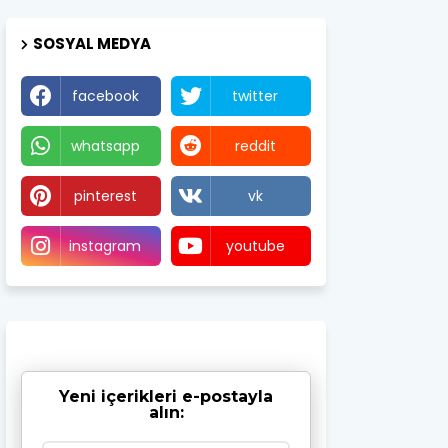
SOSYAL MEDYA
facebook
twitter
whatsapp
reddit
pinterest
vk
instagram
youtube
Yeni içerikleri e-postayla
alın: