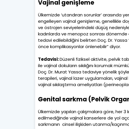
Vajinal genişleme
Ülkemizde ‘utandıran sorunlar’ arasında ye
engelleyen vajinal genişleme, genellikle d
ve östrojen seviyelerindeki düşüş nedeniyl
kadınlarda ve menopoz sonrası dönemde d
tedavi edilebildiğini belirten Doç. Dr. Yass
önce komplikasyonlar önlenebilir” diyor.
Tedavisi:
Düzenli fiziksel aktivite, pelvik 
ile vajinal dokuların sıkılığını korumak mümkü
Doç. Dr. Murat Yassa tedaviye yönelik şöyle
terapileri, vajinal lazer uygulamaları, vajina
vajinal sıkılaştırma ameliyatları (perineoplas
Genital sarkma (Pelvik Orga
Ülkemizde yapılan çalışmalara göre, her 3 k
edilmediğinde vajinal kanserlere de yol açab
sarkmanın cinsel ilişkiden utanma/kaçınma,