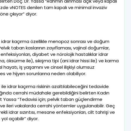
elirten Doç. Dr. Yassa “Rahmin alınması açık veya kapalı
zde vNOTES denilen tam kapalı ve minimal invaziv
 öne çıkıyor” diyor.
n idrar kaçırma özellikle menopoz sonrası ve doğum
lvik taban kaslarının zayıflaması, vajinal doğumlar,
enfeksiyonları, diyabet ve nörolojik hastalıklar idrar
a, öksürme ile), sıkışma tipi (ani idrar hissi ile) ve karma
yal hayatı, iş yaşamını ve cinsel ilişkiyi olumsuz
tres ve hijyen sorunlarına neden olabiliyor.
 ile idrar kaçırma riskinin azaltılabileceğini tedavide
ğında cerrahi müdahale gerebildiğini belirten Kadın
t Yassa “Tedavisi için; pelvik taban güçlendirme
 ve ileri vakalarda cerrahi yöntemler uygulanabilir. Geç
li idrar sızıntısı, mesane enfeksiyonları, cilt tahrişi ve
yol açabilir” diyor.