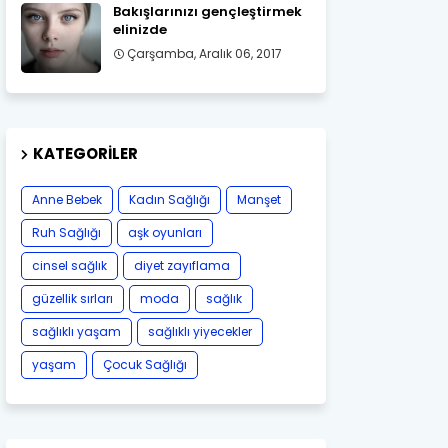
Bakışlarınızı gençleştirmek
elinizde
Çarşamba, Aralık 06, 2017
KATEGORILER
Anne Bebek
Kadın Sağlığı
Manşet
Ruh Sağlığı
aşk oyunları
cinsel sağlık
diyet zayıflama
güzellik sırları
moda
sağlık
sağlıklı yaşam
sağlıklı yiyecekler
yaşam
Çocuk Sağlığı