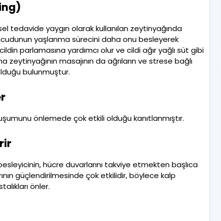
ing)
sel tedavide yaygın olarak kullanılan zeytinyağında
vücudunun yaşlanma sürecini daha onu besleyerek
ldin parlamasına yardımcı olur ve cildi ağır yağlı süt gibi
ma zeytinyağının masajının da ağrıların ve strese bağlı
olduğu bulunmuştur.
r
luşumunu önlemede çok etkili olduğu kanıtlanmıştır.
rir
besleyicinin, hücre duvarlarını takviye etmekten başlıca
nın güçlendirilmesinde çok etkilidir, böylece kalp
alıkları önler.