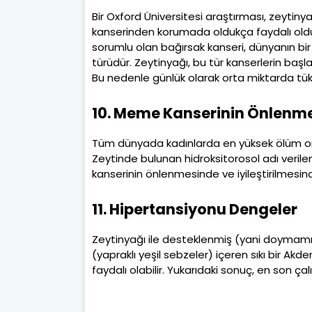
Bir Oxford Üniversitesi araştırması, zeytin
kanserinden korumada oldukça faydalı oldu
sorumlu olan bağırsak kanseri, dünyanın bi
türüdür. Zeytinyağı, bu tür kanserlerin başl
Bu nedenle günlük olarak orta miktarda tüke
10. Meme Kanserinin Önlenme
Tüm dünyada kadınlarda en yüksek ölüm or
Zeytinde bulunan hidroksitorosol adı veril
kanserinin önlenmesinde ve iyileştirilmesi
11. Hipertansiyonu Dengeler
Zeytinyağı ile desteklenmiş (yani doymamış
(yapraklı yeşil sebzeler) içeren sıkı bir Ak
faydalı olabilir. Yukarıdaki sonuç, en son ça