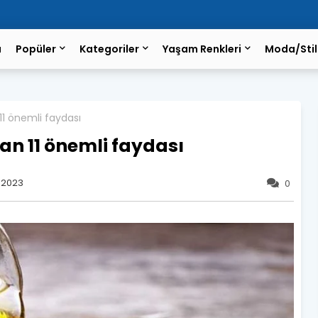
a
Popüler
Kategoriler
Yaşam Renkleri
Moda/Stil
11 önemli faydası
an 11 önemli faydası
 2023
0