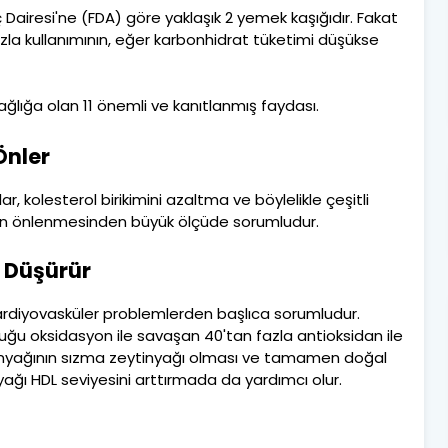
 Dairesi'ne (FDA) göre yaklaşık 2 yemek kaşığıdır. Fakat
azla kullanımının, eğer karbonhidrat tüketimi düşükse
ğlığa olan 11 önemli ve kanıtlanmış faydası.
Önler
, kolesterol birikimini azaltma ve böylelikle çeşitli
arın önlenmesinden büyük ölçüde sorumludur.
i Düşürür
 kardiyovasküler problemlerden başlıca sorumludur.
uğu oksidasyon ile savaşan 40'tan fazla antioksidan ile
zeytinyağının sızma zeytinyağı olması ve tamamen doğal
yağı HDL seviyesini arttırmada da yardımcı olur.