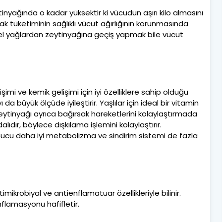
inyağında o kadar yüksektir ki vücudun aşırı kilo almasını
rak tüketiminin sağlıklı vücut ağırlığının korunmasında
kisel yağlardan zeytinyağına geçiş yapmak bile vücut
şimi ve kemik gelişimi için iyi özelliklere sahip olduğu
üyük ölçüde iyileştirir. Yaşlılar için ideal bir vitamin
eytinyağı ayrıca bağırsak hareketlerini kolaylaştırmada
ıdır, böylece dışkılama işlemini kolaylaştırır.
onucu daha iyi metabolizma ve sindirim sistemi de fazla
ikrobiyal ve antienflamatuar özellikleriyle bilinir.
nflamasyonu hafifletir.