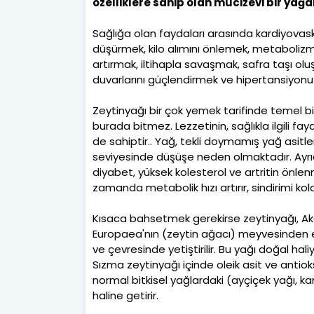
özelliklere sahip olan mucizevi bir yağd
Sağlığa olan faydaları arasında kardiyovask
düşürmek, kilo alımını önlemek, metabolizma
artırmak, iltihapla savaşmak, safra taşı ol
duvarlarını güçlendirmek ve hipertansiyonu
Zeytinyağı bir çok yemek tarifinde temel bir
burada bitmez. Lezzetinin, sağlıkla ilgili fay
de sahiptir.. Yağ, tekli doymamış yağ asitl
seviyesinde düşüşe neden olmaktadır. Ayrı
diyabet, yüksek kolesterol ve artritin önlen
zamanda metabolik hızı artırır, sindirimi kolay
Kısaca bahsetmek gerekirse zeytinyağı, Ak
Europaea'nın (zeytin ağacı) meyvesinden eld
ve çevresinde yetiştirilir. Bu yağı doğal hal
Sızma zeytinyağı içinde oleik asit ve antio
normal bitkisel yağlardaki (ayçiçek yağı, k
haline getirir.