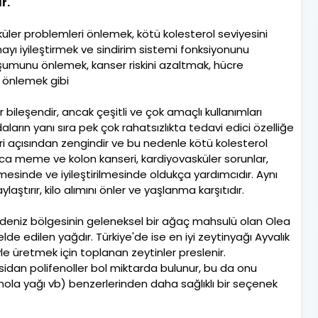
ır.
üler problemleri önlemek, kötü kolesterol seviyesini
yı iyileştirmek ve sindirim sistemi fonksiyonunu
uşumunu önlemek, kanser riskini azaltmak, hücre
 önlemek gibi
 bileşendir, ancak çeşitli ve çok amaçlı kullanımları
daların yanı sıra pek çok rahatsızlıkta tedavi edici özelliğe
eri açısından zengindir ve bu nedenle kötü kolesterol
ca meme ve kolon kanseri, kardiyovasküler sorunlar,
mesinde ve iyileştirilmesinde oldukça yardımcıdır. Aynı
laştırır, kilo alımını önler ve yaşlanma karşıtıdır.
deniz bölgesinin geleneksel bir ağaç mahsulü olan Olea
e edilen yağdır. Türkiye'de ise en iyi zeytinyağı Ayvalık
iyle üretmek için toplanan zeytinler preslenir.
ksidan polifenoller bol miktarda bulunur, bu da onu
anola yağı vb) benzerlerinden daha sağlıklı bir seçenek