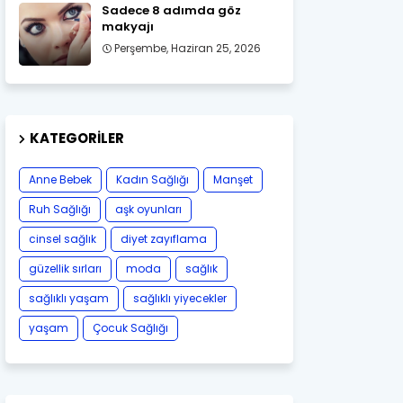
Sadece 8 adımda göz
makyajı
Perşembe, Haziran 25, 2026
KATEGORILER
Anne Bebek
Kadın Sağlığı
Manşet
Ruh Sağlığı
aşk oyunları
cinsel sağlık
diyet zayıflama
güzellik sırları
moda
sağlık
sağlıklı yaşam
sağlıklı yiyecekler
yaşam
Çocuk Sağlığı