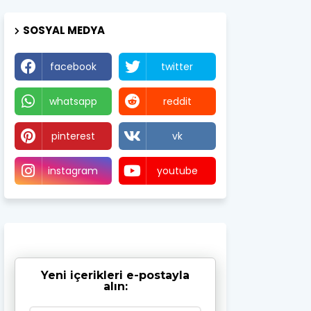
SOSYAL MEDYA
facebook
twitter
whatsapp
reddit
pinterest
vk
instagram
youtube
Yeni içerikleri e-postayla
alın: