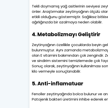
Tekli doymamış yağ asitlerinin seviyesi zeyt
önler. Araştırmalar zeytinyağının ölçülü ola
etkili olduğunu göstermiştir. Sağlıksız bit
ağırlığınızda bir azalmaya neden olabilir.
4. Metabolizmayı Geliştirir
Zeytinyağının özellikle çocuklarda beyin geli
bulunmuştur. Aynı zamanda metabolizmayı da b
olan E vitamini bakımından çok zengindir. Z
ve sindirim sistemini temizlemede çok faydal
Sonuç olarak, zeytinyağının kullanılması s
kilo vermeyle sonuçlanabilir.
5. Anti-inflamatuar
Fenoller zeytinyağında bolca bulunur ve antim
Patojenik bakteri üretimini inhibe ederek e