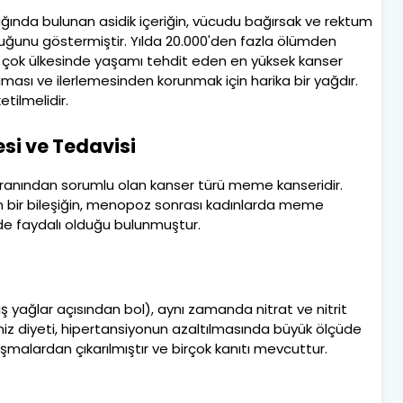
yağında bulunan asidik içeriğin, vücudu bağırsak ve rektum
ğunu göstermiştir. Yılda 20.000'den fazla ölümden
r çok ülkesinde yaşamı tehdit eden en yüksek kanser
aması ve ilerlemesinden korunmak için harika bir yağdır.
tilmelidir.
si ve Tedavisi
anından sorumlu olan kanser türü meme kanseridir.
en bir bileşiğin, menopoz sonrası kadınlarda meme
nde faydalı olduğu bulunmuştur.
 yağlar açısından bol), aynı zamanda nitrat ve nitrit
deniz diyeti, hipertansiyonun azaltılmasında büyük ölçüde
lışmalardan çıkarılmıştır ve birçok kanıtı mevcuttur.