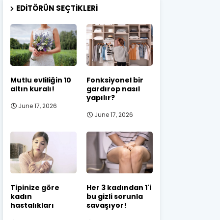
EDITÖRÜN SEÇTIKLERI
Mutlu evliliğin 10
Fonksiyonel bir
altın kuralı!
gardırop nasıl
yapılır?
June 17, 2026
June 17, 2026
Tipinize göre
Her 3 kadından 1'i
kadın
bu gizli sorunla
hastalıkları
savaşıyor!