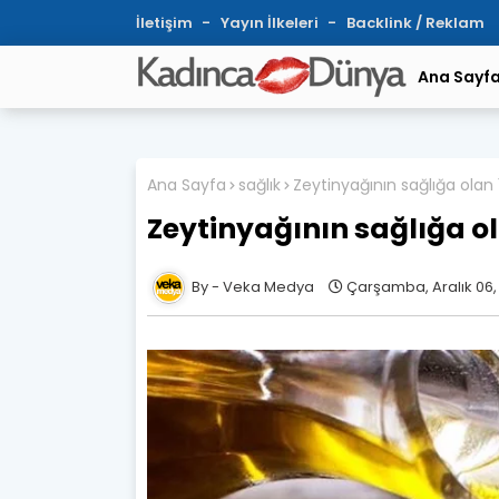
İletişim
Yayın İlkeleri
Backlink / Reklam
Ana Sayf
Ana Sayfa
sağlık
Zeytinyağının sağlığa olan 
Zeytinyağının sağlığa ol
Veka Medya
Çarşamba, Aralık 06,