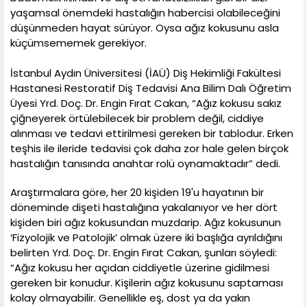
yaşamsal önemdeki hastalığın habercisi olabileceğini
düşünmeden hayat sürüyor. Oysa ağız kokusunu asla
küçümsememek gerekiyor.
İstanbul Aydın Üniversitesi (İAÜ) Diş Hekimliği Fakültesi
Hastanesi Restoratif Diş Tedavisi Ana Bilim Dalı Öğretim
Üyesi Yrd. Doç. Dr. Engin Fırat Cakan, “Ağız kokusu sakız
çiğneyerek örtülebilecek bir problem değil, ciddiye
alınması ve tedavi ettirilmesi gereken bir tablodur. Erken
teşhis ile ileride tedavisi çok daha zor hale gelen birçok
hastalığın tanısında anahtar rolü oynamaktadır” dedi.
Araştırmalara göre, her 20 kişiden 19'u hayatının bir
döneminde dişeti hastalığına yakalanıyor ve her dört
kişiden biri ağız kokusundan muzdarip. Ağız kokusunun
‘Fizyolojik ve Patolojik’ olmak üzere iki başlığa ayrıldığını
belirten Yrd. Doç. Dr. Engin Fırat Cakan, şunları söyledi:
“Ağız kokusu her açıdan ciddiyetle üzerine gidilmesi
gereken bir konudur. Kişilerin ağız kokusunu saptaması
kolay olmayabilir. Genellikle eş, dost ya da yakın