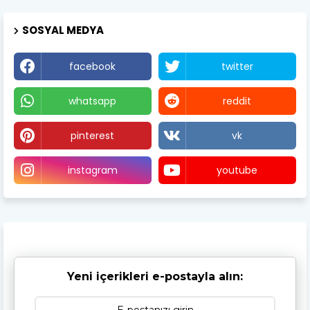
SOSYAL MEDYA
facebook
twitter
whatsapp
reddit
pinterest
vk
instagram
youtube
Yeni içerikleri e-postayla alın: