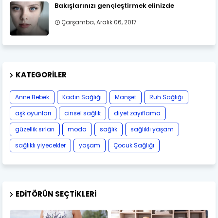
Bakışlarınızı gençleştirmek elinizde
Çarşamba, Aralık 06, 2017
KATEGORILER
Anne Bebek
Kadın Sağlığı
Manşet
Ruh Sağlığı
aşk oyunları
cinsel sağlık
diyet zayıflama
güzellik sırları
moda
sağlık
sağlıklı yaşam
sağlıklı yiyecekler
yaşam
Çocuk Sağlığı
EDITÖRÜN SEÇTIKLERI