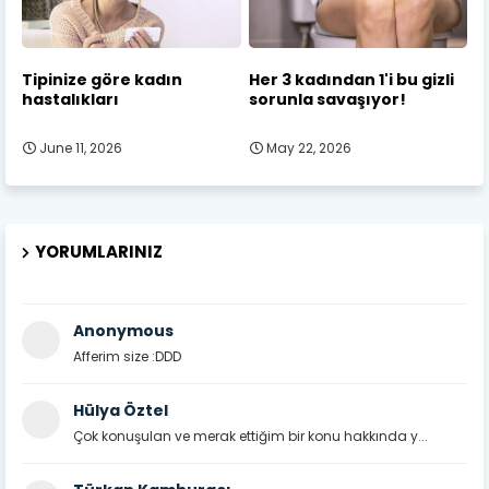
Tipinize göre kadın
Her 3 kadından 1'i bu gizli
hastalıkları
sorunla savaşıyor!
June 11, 2026
May 22, 2026
YORUMLARINIZ
Anonymous
Afferim size :DDD
Hülya Öztel
Çok konuşulan ve merak ettiğim bir konu hakkında y...