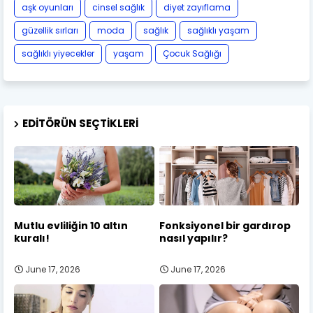
aşk oyunları
cinsel sağlık
diyet zayıflama
güzellik sırları
moda
sağlık
sağlıklı yaşam
sağlıklı yiyecekler
yaşam
Çocuk Sağlığı
EDITÖRÜN SEÇTIKLERI
Mutlu evliliğin 10 altın
Fonksiyonel bir gardırop
kuralı!
nasıl yapılır?
June 17, 2026
June 17, 2026