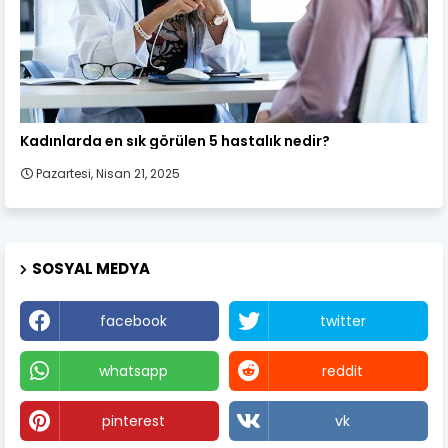
Kadın Sağlığı
Kadınlarda en sık görülen 5 hastalık nedir?
Pazartesi, Nisan 21, 2025
SOSYAL MEDYA
facebook
twitter
whatsapp
reddit
pinterest
vk