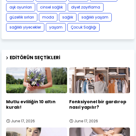
aşk oyunları
cinsel sağlık
diyet zayıflama
güzellik sırları
moda
sağlık
sağlıklı yaşam
sağlıklı yiyecekler
yaşam
Çocuk Sağlığı
EDITÖRÜN SEÇTIKLERI
Mutlu evliliğin 10 altın
Fonksiyonel bir gardırop
kuralı!
nasıl yapılır?
June 17, 2026
June 17, 2026