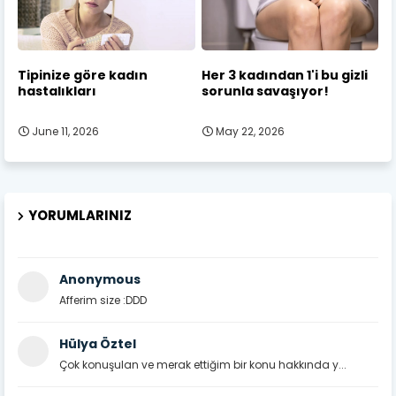
Tipinize göre kadın
Her 3 kadından 1'i bu gizli
hastalıkları
sorunla savaşıyor!
June 11, 2026
May 22, 2026
YORUMLARINIZ
Anonymous
Afferim size :DDD
Hülya Öztel
Çok konuşulan ve merak ettiğim bir konu hakkında y...