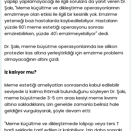
yapılıp yapılamayacağı ile ilgili sorulara da yanıt veren Dr.
Şakı, "Meme küçültme ve dikleştirme operasyonlarının
emzirmeye olan etkisi ile ilgili bir kesinlik yok. Emzirme
yeteneği bazı hastalarda kaybedilebiliyor. Hastaların
yüzde 60'ı meme estetiği operasyonu sonrası
emzirebilirken, yüzde 40'ı emzirmeyebiliyor" dedi.
Dr. Şakı, meme büyütme operasyonlarında ise silikon
protezler kas altına yerleştirildiği için emzirme problemi
olmayacağının altını çizdi.
İz kalıyor mu?
Meme estetiği ameliyatları sonrasında kabul edilebilir
seviyede iz kalma ihtimali bulunduğunu söyleyen Dr. Şakı,
meme büyütmede 3-5 cm arası kesiyi meme kıvrımı
altına sakladıklarını, izin genelde zamanla belirsiz hale
geldiğini vurgulayarak, şöyle devam etti:
"Meme küçültme ve dikleştirmede lolipop veya ters T
harfi şeklinde tarif edilen iz kalabiliyor. İzin daha sonraki