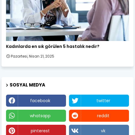
Kadın Sağlığı
Kadınlarda en sık görülen 5 hastalık nedir?
Pazartesi, Nisan 21, 2025
SOSYAL MEDYA
facebook
twitter
whatsapp
reddit
pinterest
vk