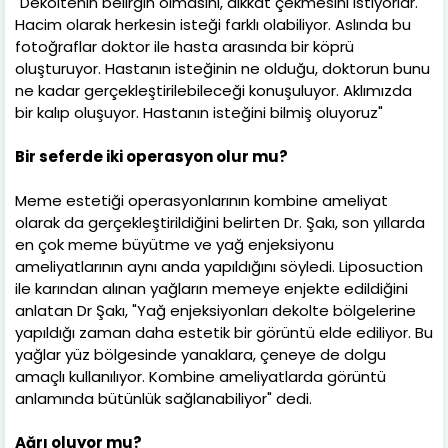
"Dekoltenin belirgin olmasını, dikkat çekmesini istiyorlar.
Hacim olarak herkesin isteği farklı olabiliyor. Aslında bu
fotoğraflar doktor ile hasta arasında bir köprü
oluşturuyor. Hastanın isteğinin ne olduğu, doktorun bunu
ne kadar gerçekleştirilebileceği konuşuluyor. Aklımızda
bir kalıp oluşuyor. Hastanın isteğini bilmiş oluyoruz"
Bir seferde iki operasyon olur mu?
Meme estetiği operasyonlarının kombine ameliyat
olarak da gerçekleştirildiğini belirten Dr. Şakı, son yıllarda
en çok meme büyütme ve yağ enjeksiyonu
ameliyatlarının aynı anda yapıldığını söyledi. Liposuction
ile karından alınan yağların memeye enjekte edildiğini
anlatan Dr Şakı, "Yağ enjeksiyonları dekolte bölgelerine
yapıldığı zaman daha estetik bir görüntü elde ediliyor. Bu
yağlar yüz bölgesinde yanaklara, çeneye de dolgu
amaçlı kullanılıyor. Kombine ameliyatlarda görüntü
anlamında bütünlük sağlanabiliyor" dedi.
Ağrı oluyor mu?