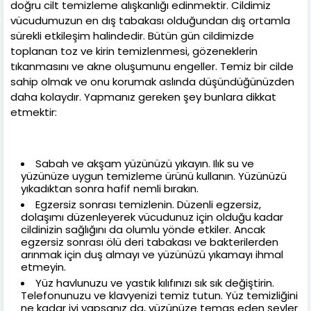
doğru cilt temizleme alışkanlığı edinmektir. Cildimiz
vücudumuzun en dış tabakası olduğundan dış ortamla
sürekli etkileşim halindedir. Bütün gün cildimizde
toplanan toz ve kirin temizlenmesi, gözeneklerin
tıkanmasını ve akne oluşumunu engeller. Temiz bir cilde
sahip olmak ve onu korumak aslında düşündüğünüzden
daha kolaydır. Yapmanız gereken şey bunlara dikkat
etmektir:
Sabah ve akşam yüzünüzü yıkayın. Ilık su ve
yüzünüze uygun temizleme ürünü kullanın. Yüzünüzü
yıkadıktan sonra hafif nemli bırakın.
Egzersiz sonrası temizlenin. Düzenli egzersiz,
dolaşımı düzenleyerek vücudunuz için olduğu kadar
cildinizin sağlığını da olumlu yönde etkiler. Ancak
egzersiz sonrası ölü deri tabakası ve bakterilerden
arınmak için duş almayı ve yüzünüzü yıkamayı ihmal
etmeyin.
Yüz havlunuzu ve yastık kılıfınızı sık sık değiştirin.
Telefonunuzu ve klavyenizi temiz tutun. Yüz temizliğini
ne kadar iyi yapsanız da, yüzünüze temas eden şeyler