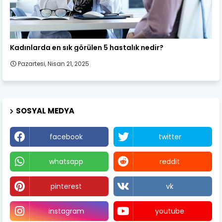
Kadın Sağlığı
Kadınlarda en sık görülen 5 hastalık nedir?
Pazartesi, Nisan 21, 2025
SOSYAL MEDYA
facebook
twitter
whatsapp
reddit
pinterest
vk
instagram
youtube