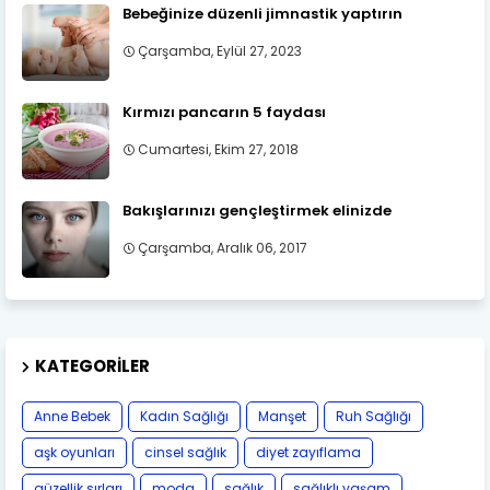
Bebeğinize düzenli jimnastik yaptırın
Çarşamba, Eylül 27, 2023
Kırmızı pancarın 5 faydası
Cumartesi, Ekim 27, 2018
Bakışlarınızı gençleştirmek elinizde
Çarşamba, Aralık 06, 2017
KATEGORILER
Anne Bebek
Kadın Sağlığı
Manşet
Ruh Sağlığı
aşk oyunları
cinsel sağlık
diyet zayıflama
güzellik sırları
moda
sağlık
sağlıklı yaşam