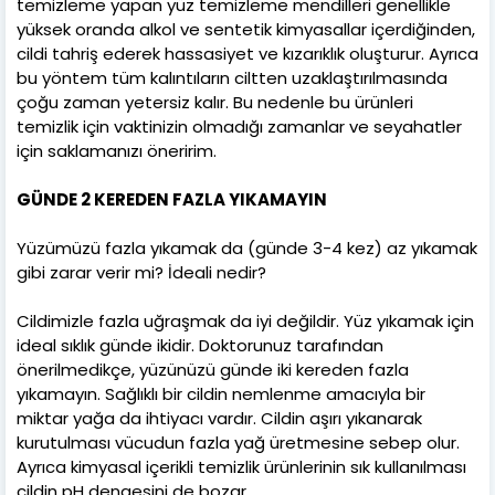
temizleme yapan yüz temizleme mendilleri genellikle
yüksek oranda alkol ve sentetik kimyasallar içerdiğinden,
cildi tahriş ederek hassasiyet ve kızarıklık oluşturur. Ayrıca
bu yöntem tüm kalıntıların ciltten uzaklaştırılmasında
çoğu zaman yetersiz kalır. Bu nedenle bu ürünleri
temizlik için vaktinizin olmadığı zamanlar ve seyahatler
için saklamanızı öneririm.
GÜNDE 2 KEREDEN FAZLA YIKAMAYIN
Yüzümüzü fazla yıkamak da (günde 3-4 kez) az yıkamak
gibi zarar verir mi? İdeali nedir?
Cildimizle fazla uğraşmak da iyi değildir. Yüz yıkamak için
ideal sıklık günde ikidir. Doktorunuz tarafından
önerilmedikçe, yüzünüzü günde iki kereden fazla
yıkamayın. Sağlıklı bir cildin nemlenme amacıyla bir
miktar yağa da ihtiyacı vardır. Cildin aşırı yıkanarak
kurutulması vücudun fazla yağ üretmesine sebep olur.
Ayrıca kimyasal içerikli temizlik ürünlerinin sık kullanılması
cildin pH dengesini de bozar.