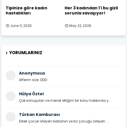
Tipinize göre kadın
Her 3 kadından 1'i bu gizli
hastalıkları
sorunla savaşıyor!
June 11, 2026
May 22, 2026
YORUMLARINIZ
Anonymous
Afferim size :DDD
Hülya Öztel
Çok konuşulan ve merak ettiğim bir konu hakkında y...
Türkan Kamburacı
Erkek çocuk isteyen babanın ve kız çocuğu isteyen ...