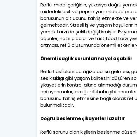
Reflü, mide içeriğinin, yukarıya doğru ye
midedeki asit ve pepsin yani midede prot
borusunun alt ucunu tahriş etmekte ve ye
gelmektedir. Stresli iş ve yaşam koşullarını
yemek tarzı da şekil değiştirmiştir. Ev yem
öğünler, hazır gıdalar ve fast food tarzı yiy
artması, reflü oluşumunda önemli etkenlerd
Önemli sağlık sorunlarına yol açabilir
Reflü hastalarında ağıza acı su gelmesi, g
ses kısıklığı gibi yaşam kalitesini düşüren 
şikayetlerin kontrol altına alınmadığı duru
ani uyanmalar, akciğer iltihabı gibi önemli s
borusunu tahriş etmesine bağlı olarak reflü
bulunmaktadır.
Doğru beslenme şikayetleri azaltır
Reflü sorunu olan kişilerin beslenme düzenler