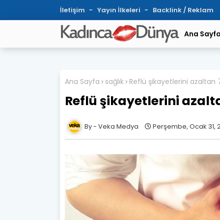
İletişim
Yayın İlkeleri
Backlink / Reklam
Ana Sayf
Ana Sayfa
sağlık
Reflü şikayetlerini azaltan 7
Reflü şikayetlerini azalt
Veka Medya
Perşembe, Ocak 31, 