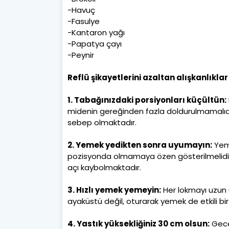
-Havuç
-Fasulye
-Kantaron yağı
-Papatya çayı
-Peynir
Reflü şikayetlerini azaltan alışkanlıkla
1. Tabağınızdaki porsiyonları küçültün:
midenin gereğinden fazla doldurulmamalıdı
sebep olmaktadır.
2. Yemek yedikten sonra uyumayın:
Yeme
pozisyonda olmamaya özen gösterilmelidir
açı kaybolmaktadır.
3. Hızlı yemek yemeyin:
Her lokmayı uzun u
ayaküstü değil, oturarak yemek de etkili bi
4. Yastık yüksekliğiniz 30 cm olsun:
Gece 