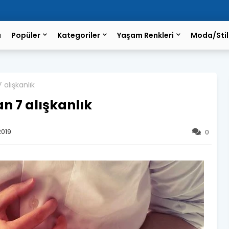
a
Popüler
Kategoriler
Yaşam Renkleri
Moda/Stil
 alışkanlık
an 7 alışkanlık
2019
0