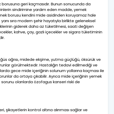
mek borusuna geri kaçmasıdır. Bunun sonucunda da
einlerin sindirimine yardım eden madde, yemek
mek borusu kendini mide asidinden koruyamaz hale
n yanı sıra modern şehir hayatıyla birlikte geleneksel
eklerinin giderek daha az tüketilmesi, saati değişen
ecekler, kahve, çay, gazlı içecekler ve sigara tüketiminin
ir.
öğüs ağrısı, midede ekşime, yutma güçlüğü, öksürük ve
sorunlar görülmektedir. Hastalığın tedavi edilmediği ve
mlarda gece mide içeriğinin solunum yollarına kaçması ile
orunlar da ortaya çıkabilir. Ayrıca mide içeriğinin yemek
 sorunu olanlarda özofagus kanseri riski de
i, şikayetlerin kontrol altına alınması sağlar ve