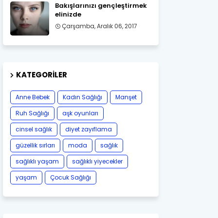
Bakışlarınızı gençleştirmek
elinizde
Çarşamba, Aralık 06, 2017
KATEGORILER
Anne Bebek
Kadın Sağlığı
Manşet
Ruh Sağlığı
aşk oyunları
cinsel sağlık
diyet zayıflama
güzellik sırları
moda
sağlık
sağlıklı yaşam
sağlıklı yiyecekler
yaşam
Çocuk Sağlığı