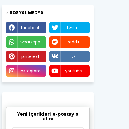
SOSYAL MEDYA
facebook
twitter
whatsapp
reddit
pinterest
vk
instagram
youtube
Yeni içerikleri e-postayla
alın: