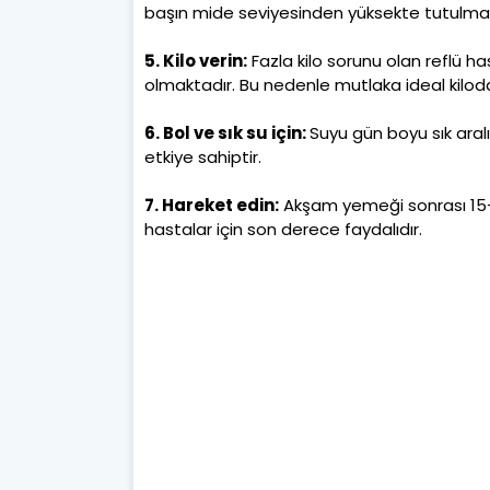
başın mide seviyesinden yüksekte tutulmas
5. Kilo verin:
Fazla kilo sorunu olan reflü h
olmaktadır. Bu nedenle mutlaka ideal kilod
6. Bol ve sık su için:
Suyu gün boyu sık aralı
etkiye sahiptir.
7. Hareket edin:
Akşam yemeği sonrası 15-20 
hastalar için son derece faydalıdır.