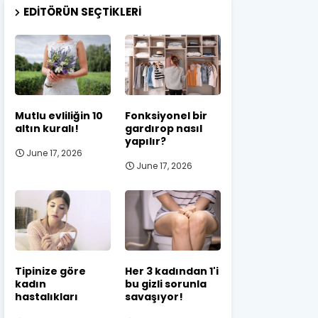
EDITÖRÜN SEÇTIKLERI
Mutlu evliliğin 10
Fonksiyonel bir
altın kuralı!
gardırop nasıl
yapılır?
June 17, 2026
June 17, 2026
Tipinize göre
Her 3 kadından 1'i
kadın
bu gizli sorunla
hastalıkları
savaşıyor!