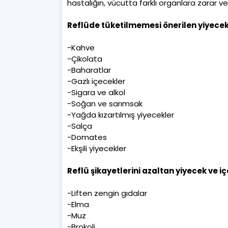
hastalığın, vücutta farklı organlara zarar 
Reflüde tüketilmemesi önerilen yiyecek
-Kahve
-Çikolata
-Baharatlar
-Gazlı içecekler
-Sigara ve alkol
-Soğan ve sarımsak
-Yağda kızartılmış yiyecekler
-Salça
-Domates
-Ekşili yiyecekler
Reflü şikayetlerini azaltan yiyecek ve i
-Liften zengin gıdalar
-Elma
-Muz
-Brokoli