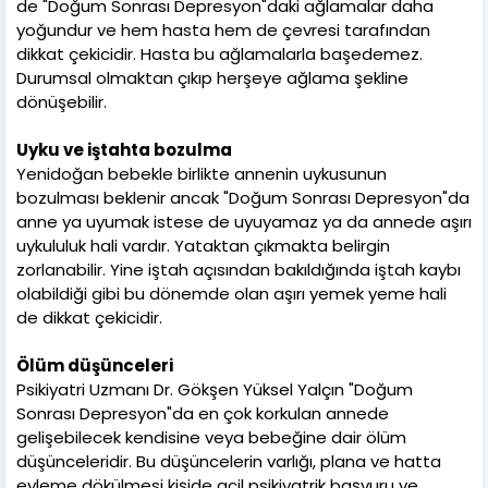
de "Doğum Sonrası Depresyon"daki ağlamalar daha
yoğundur ve hem hasta hem de çevresi tarafından
dikkat çekicidir. Hasta bu ağlamalarla başedemez.
Durumsal olmaktan çıkıp herşeye ağlama şekline
dönüşebilir.
Uyku ve iştahta bozulma
Yenidoğan bebekle birlikte annenin uykusunun
bozulması beklenir ancak "Doğum Sonrası Depresyon"da
anne ya uyumak istese de uyuyamaz ya da annede aşırı
uykululuk hali vardır. Yataktan çıkmakta belirgin
zorlanabilir. Yine iştah açısından bakıldığında iştah kaybı
olabildiği gibi bu dönemde olan aşırı yemek yeme hali
de dikkat çekicidir.
Ölüm düşünceleri
Psikiyatri Uzmanı Dr. Gökşen Yüksel Yalçın "Doğum
Sonrası Depresyon"da en çok korkulan annede
gelişebilecek kendisine veya bebeğine dair ölüm
düşünceleridir. Bu düşüncelerin varlığı, plana ve hatta
eyleme dökülmesi kişide acil psikiyatrik başvuru ve