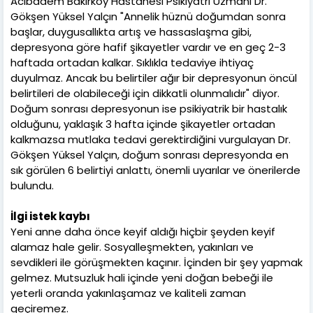
Acıbadem Bakırköy Hastanesi Psikiyatri Uzmanı Dr.
Gökşen Yüksel Yalçın "Annelik hüznü doğumdan sonra
başlar, duygusallıkta artış ve hassaslaşma gibi,
depresyona göre hafif şikayetler vardır ve en geç 2-3
haftada ortadan kalkar. Sıklıkla tedaviye ihtiyaç
duyulmaz. Ancak bu belirtiler ağır bir depresyonun öncül
belirtileri de olabileceği için dikkatli olunmalıdır" diyor.
Doğum sonrası depresyonun ise psikiyatrik bir hastalık
olduğunu, yaklaşık 3 hafta içinde şikayetler ortadan
kalkmazsa mutlaka tedavi gerektirdiğini vurgulayan Dr.
Gökşen Yüksel Yalçın, doğum sonrası depresyonda en
sık görülen 6 belirtiyi anlattı, önemli uyarılar ve önerilerde
bulundu.
İlgi istek kaybı
Yeni anne daha önce keyif aldığı hiçbir şeyden keyif
alamaz hale gelir. Sosyalleşmekten, yakınları ve
sevdikleri ile görüşmekten kaçınır. İçinden bir şey yapmak
gelmez. Mutsuzluk hali içinde yeni doğan bebeği ile
yeterli oranda yakınlaşamaz ve kaliteli zaman
geçiremez.