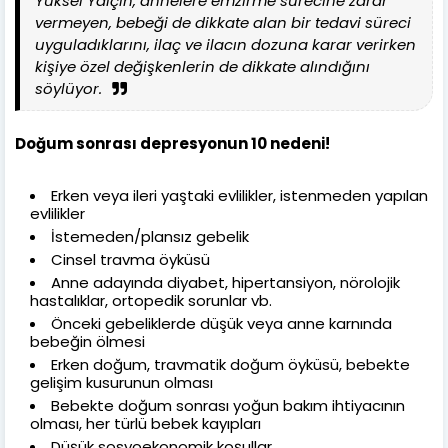
Yüksel Yalçın, annelere emzirme sürecine zarar
vermeyen, bebeği de dikkate alan bir tedavi süreci
uyguladıklarını, ilaç ve ilacın dozuna karar verirken
kişiye özel değişkenlerin de dikkate alındığını
söylüyor.
Doğum sonrası depresyonun 10 nedeni!
Erken veya ileri yaştaki evlilikler, istenmeden yapılan
evlilikler
İstemeden/plansız gebelik
Cinsel travma öyküsü
Anne adayında diyabet, hipertansiyon, nörolojik
hastalıklar, ortopedik sorunlar vb.
Önceki gebeliklerde düşük veya anne karnında
bebeğin ölmesi
Erken doğum, travmatik doğum öyküsü, bebekte
gelişim kusurunun olması
Bebekte doğum sonrası yoğun bakım ihtiyacının
olması, her türlü bebek kayıpları
Düşük sosyoekonomik koşullar