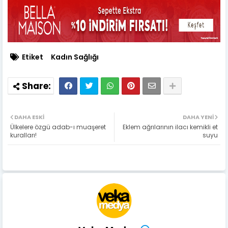
Etiket
Kadın Sağlığı
DAHA ESKI
DAHA YENI
Ülkelere özgü adab-ı muaşeret
Eklem ağrılarının ilacı kemikli et
kuralları!
suyu