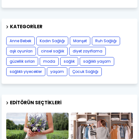
KATEGORILER
Anne Bebek
Kadın Sağlığı
Manşet
Ruh Sağlığı
aşk oyunları
cinsel sağlık
diyet zayıflama
güzellik sırları
moda
sağlık
sağlıklı yaşam
sağlıklı yiyecekler
yaşam
Çocuk Sağlığı
EDITÖRÜN SEÇTIKLERI