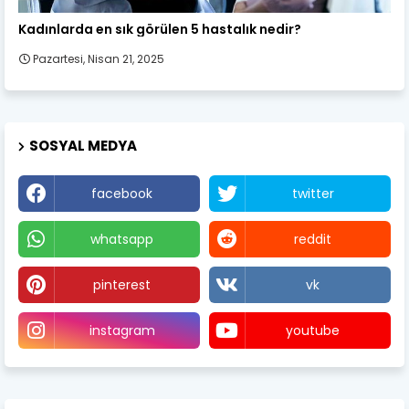
Kadın Sağlığı
Kadınlarda en sık görülen 5 hastalık nedir?
Pazartesi, Nisan 21, 2025
SOSYAL MEDYA
facebook
twitter
whatsapp
reddit
pinterest
vk
instagram
youtube