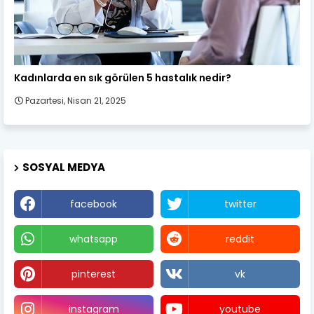
Kadın Sağlığı
Kadınlarda en sık görülen 5 hastalık nedir?
Pazartesi, Nisan 21, 2025
SOSYAL MEDYA
facebook
twitter
whatsapp
reddit
pinterest
vk
instagram
youtube