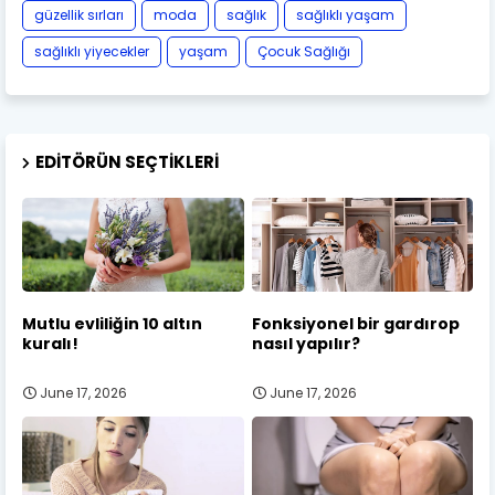
güzellik sırları
moda
sağlık
sağlıklı yaşam
sağlıklı yiyecekler
yaşam
Çocuk Sağlığı
EDITÖRÜN SEÇTIKLERI
Mutlu evliliğin 10 altın
Fonksiyonel bir gardırop
kuralı!
nasıl yapılır?
June 17, 2026
June 17, 2026