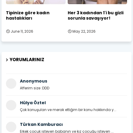
Tipinize göre kadın
Her 3 kadından 1'i bu gizli
hastalıkları
sorunla savaşıyor!
June 11, 2026
May 22, 2026
YORUMLARINIZ
Anonymous
Afferim size :DDD
Hülya Öztel
Çok konuşulan ve merak ettiğim bir konu hakkında y...
Türkan Kamburacı
Erkek çocuk isteyen babanın ve kız çocuğu isteyen ...