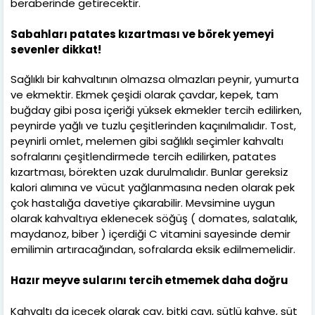
beraberinde getirecektir.
Sabahları patates kızartması ve börek yemeyi
sevenler dikkat!
Sağlıklı bir kahvaltının olmazsa olmazları peynir, yumurta
ve ekmektir. Ekmek çeşidi olarak çavdar, kepek, tam
buğday gibi posa içeriği yüksek ekmekler tercih edilirken,
peynirde yağlı ve tuzlu çeşitlerinden kaçınılmalıdır. Tost,
peynirli omlet, melemen gibi sağlıklı seçimler kahvaltı
sofralarını çeşitlendirmede tercih edilirken, patates
kızartması, börekten uzak durulmalıdır. Bunlar gereksiz
kalori alımına ve vücut yağlanmasına neden olarak pek
çok hastalığa davetiye çıkarabilir. Mevsimine uygun
olarak kahvaltıya eklenecek söğüş ( domates, salatalık,
maydanoz, biber ) içerdiği C vitamini sayesinde demir
emilimin artıracağından, sofralarda eksik edilmemelidir.
Hazır meyve sularını tercih etmemek daha doğru
Kahvaltı da içecek olarak çay, bitki çayı, sütlü kahve, süt