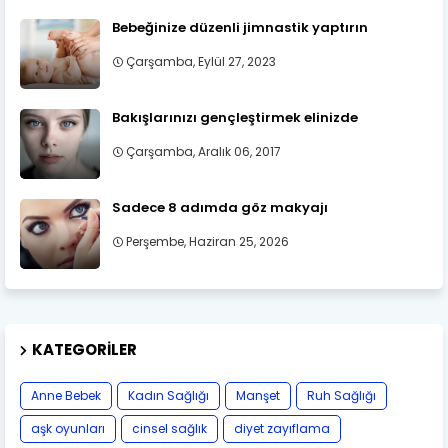
Bebeğinize düzenli jimnastik yaptırın
Çarşamba, Eylül 27, 2023
Bakışlarınızı gençleştirmek elinizde
Çarşamba, Aralık 06, 2017
Sadece 8 adımda göz makyajı
Perşembe, Haziran 25, 2026
KATEGORILER
Anne Bebek
Kadın Sağlığı
Manşet
Ruh Sağlığı
aşk oyunları
cinsel sağlık
diyet zayıflama