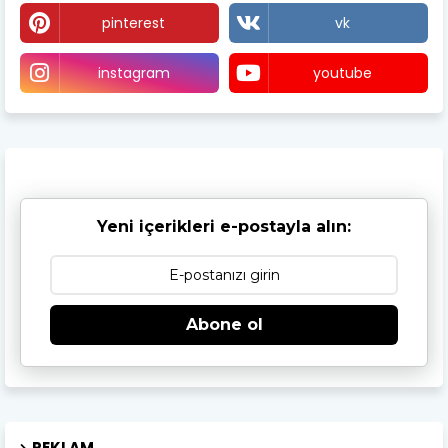
pinterest
vk
instagram
youtube
Yeni içerikleri e-postayla alın:
Abone ol
REKLAM