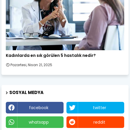
Kadın Sağlığı
Kadınlarda en sık görülen 5 hastalık nedir?
Pazartesi, Nisan 21, 2025
SOSYAL MEDYA
facebook
twitter
whatsapp
reddit