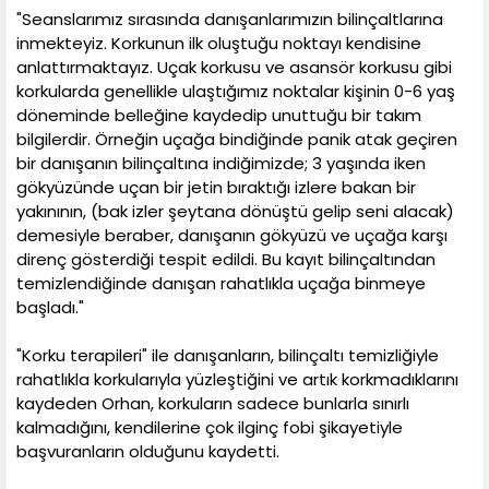
"Seanslarımız sırasında danışanlarımızın bilinçaltlarına
inmekteyiz. Korkunun ilk oluştuğu noktayı kendisine
anlattırmaktayız. Uçak korkusu ve asansör korkusu gibi
korkularda genellikle ulaştığımız noktalar kişinin 0-6 yaş
döneminde belleğine kaydedip unuttuğu bir takım
bilgilerdir. Örneğin uçağa bindiğinde panik atak geçiren
bir danışanın bilinçaltına indiğimizde; 3 yaşında iken
gökyüzünde uçan bir jetin bıraktığı izlere bakan bir
yakınının, (bak izler şeytana dönüştü gelip seni alacak)
demesiyle beraber, danışanın gökyüzü ve uçağa karşı
direnç gösterdiği tespit edildi. Bu kayıt bilinçaltından
temizlendiğinde danışan rahatlıkla uçağa binmeye
başladı."
"Korku terapileri" ile danışanların, bilinçaltı temizliğiyle
rahatlıkla korkularıyla yüzleştiğini ve artık korkmadıklarını
kaydeden Orhan, korkuların sadece bunlarla sınırlı
kalmadığını, kendilerine çok ilginç fobi şikayetiyle
başvuranların olduğunu kaydetti.