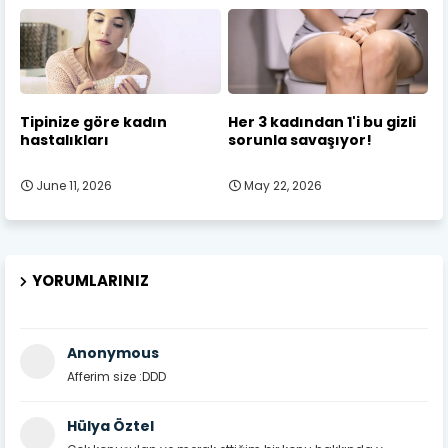
Tipinize göre kadın
Her 3 kadından 1'i bu gizli
hastalıkları
sorunla savaşıyor!
June 11, 2026
May 22, 2026
YORUMLARINIZ
Anonymous
Afferim size :DDD
Hülya Öztel