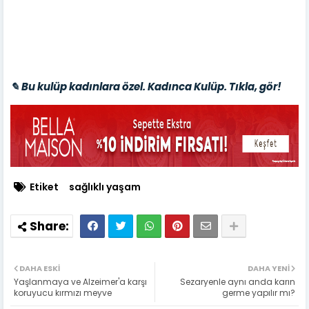
✎ Bu kulüp kadınlara özel. Kadınca Kulüp. Tıkla, gör!
Etiket
sağlıklı yaşam
DAHA ESKI
DAHA YENI
Yaşlanmaya ve Alzeimer'a karşı
Sezaryenle aynı anda karın
koruyucu kırmızı meyve
germe yapılır mı?