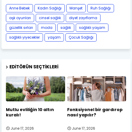
Anne Bebek
Kadın Sağlığı
Manşet
Ruh Sağlığı
aşk oyunları
cinsel sağlık
diyet zayıflama
güzellik sırları
moda
sağlık
sağlıklı yaşam
sağlıklı yiyecekler
yaşam
Çocuk Sağlığı
EDITÖRÜN SEÇTIKLERI
Mutlu evliliğin 10 altın
Fonksiyonel bir gardırop
kuralı!
nasıl yapılır?
June 17, 2026
June 17, 2026