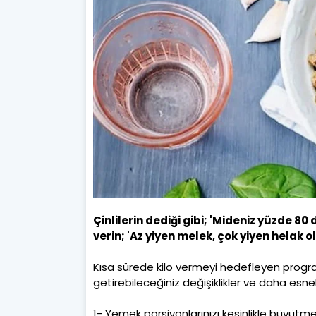
Çinlilerin dediği gibi; 'Mideniz yüzde 8
verin; 'Az yiyen melek, çok yiyen helak ol
Kısa sürede kilo vermeyi hedefleyen progr
getirebileceğiniz değişiklikler ve daha esne
1- Yemek porsiyonlarınızı kesinlikle büyütme