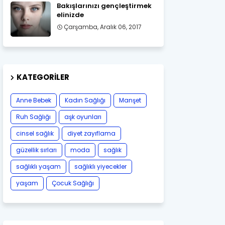
Bakışlarınızı gençleştirmek
elinizde
Çarşamba, Aralık 06, 2017
KATEGORILER
Anne Bebek
Kadın Sağlığı
Manşet
Ruh Sağlığı
aşk oyunları
cinsel sağlık
diyet zayıflama
güzellik sırları
moda
sağlık
sağlıklı yaşam
sağlıklı yiyecekler
yaşam
Çocuk Sağlığı