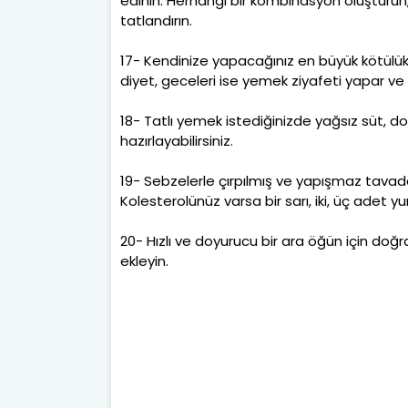
edinin. Herhangi bir kombinasyon oluşturun,
tatlandırın.
17- Kendinize yapacağınız en büyük kötülük 
diyet, geceleri ise yemek ziyafeti yapar v
18- Tatlı yemek istediğinizde yağsız süt, do
hazırlayabilirsiniz.
19- Sebzelerle çırpılmış ve yapışmaz tavada
Kolesterolünüz varsa bir sarı, iki, üç adet y
20- Hızlı ve doyurucu bir ara öğün için do
ekleyin.