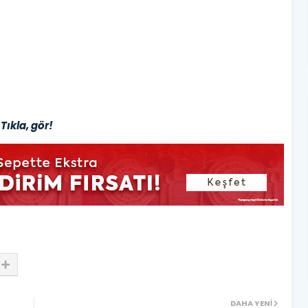
Tıkla, gör!
DAHA YENI