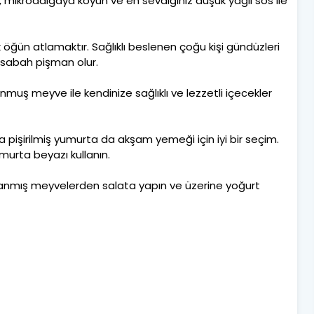
 mikrodalgaya koyun ve en sevdiğiniz düşük yağlı sos ile
öğün atlamaktır. Sağlıklı beslenen çoğu kişi gündüzleri
e sabah pişman olur.
nmuş meyve ile kendinize sağlıklı ve lezzetli içecekler
 pişirilmiş yumurta da akşam yemeği için iyi bir seçim.
umurta beyazı kullanın.
ğranmış meyvelerden salata yapın ve üzerine yoğurt