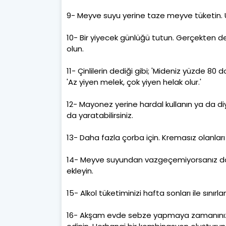
9- Meyve suyu yerine taze meyve tüketin. U
10- Bir yiyecek günlüğü tutun. Gerçekten de ş
olun.
11- Çinlilerin dediği gibi; 'Mideniz yüzde 80 
'Az yiyen melek, çok yiyen helak olur.'
12- Mayonez yerine hardal kullanın ya da diy
da yaratabilirsiniz.
13- Daha fazla çorba için. Kremasız olanla
14- Meyve suyundan vazgeçemiyorsanız dah
ekleyin.
15- Alkol tüketiminizi hafta sonları ile sınırla
16- Akşam evde sebze yapmaya zamanınız 