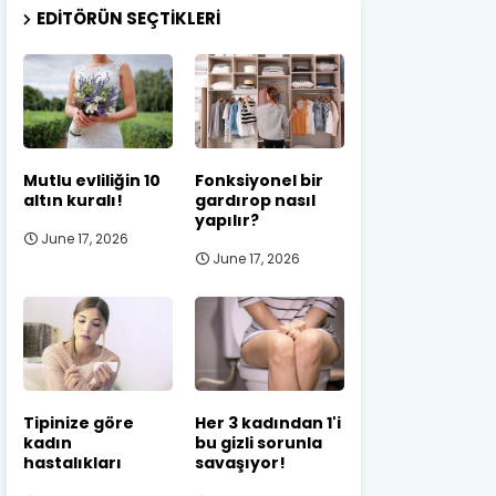
EDITÖRÜN SEÇTIKLERI
Mutlu evliliğin 10
Fonksiyonel bir
altın kuralı!
gardırop nasıl
yapılır?
June 17, 2026
June 17, 2026
Tipinize göre
Her 3 kadından 1'i
kadın
bu gizli sorunla
hastalıkları
savaşıyor!