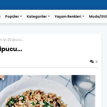
a
Popüler
Kategoriler
Yaşam Renkleri
Moda/Stil
 iyi 20 ipucu...
ipucu...
0