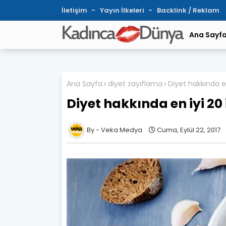
İletişim
Yayın İlkeleri
Backlink / Reklam
Ana Sayf
Ana Sayfa
diyet zayıflama
Diyet hakkında en
Diyet hakkında en iyi 20 
Veka Medya
Cuma, Eylül 22, 2017