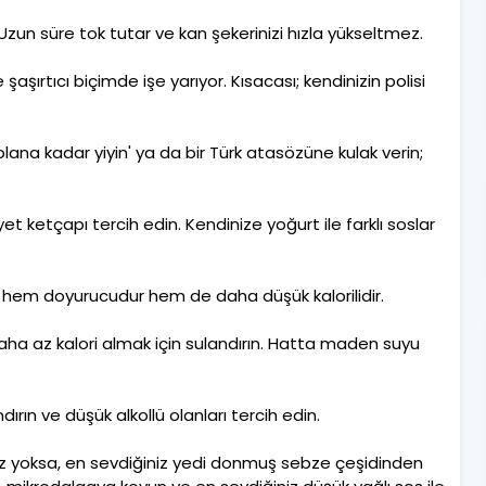
zun süre tok tutar ve kan şekerinizi hızla yükseltmez.
aşırtıcı biçimde işe yarıyor. Kısacası; kendinizin polisi
dolana kadar yiyin' ya da bir Türk atasözüne kulak verin;
et ketçapı tercih edin. Kendinize yoğurt ile farklı soslar
rı hem doyurucudur hem de daha düşük kalorilidir.
a az kalori almak için sulandırın. Hatta maden suyu
ndırın ve düşük alkollü olanları tercih edin.
yoksa, en sevdiğiniz yedi donmuş sebze çeşidinden