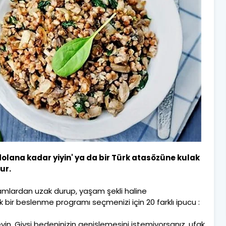
0 dolana kadar yiyin' ya da bir Türk atasözüne kulak
ur.
amlardan uzak durup, yaşam şekli haline
k bir beslenme programı seçmenizi için 20 farklı ipucu :
yin. Giysi bedeninizin genişlemesini istemiyorsanız, ufak