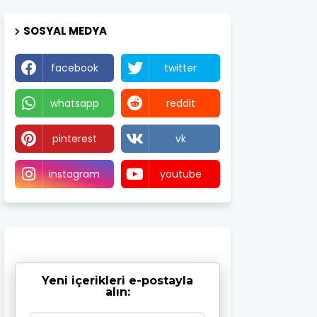
SOSYAL MEDYA
facebook
twitter
whatsapp
reddit
pinterest
vk
instagram
youtube
Yeni içerikleri e-postayla
alın: