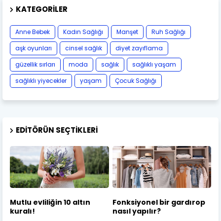
KATEGORILER
Anne Bebek
Kadın Sağlığı
Manşet
Ruh Sağlığı
aşk oyunları
cinsel sağlık
diyet zayıflama
güzellik sırları
moda
sağlık
sağlıklı yaşam
sağlıklı yiyecekler
yaşam
Çocuk Sağlığı
EDITÖRÜN SEÇTIKLERI
Mutlu evliliğin 10 altın
Fonksiyonel bir gardırop
kuralı!
nasıl yapılır?