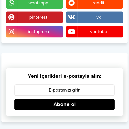
whatsapp
reddit
pinterest
vk
instagram
youtube
Yeni içerikleri e-postayla alın:
Abone ol