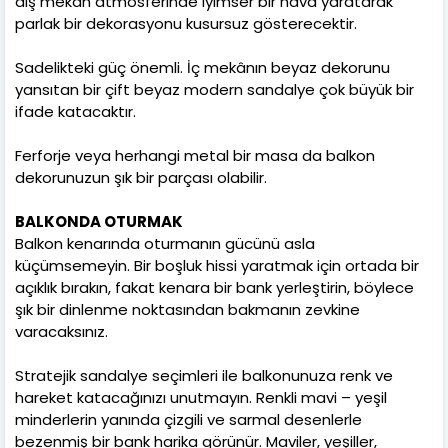
dış mekân atmosferinde iyimser bir hava yaratarak
parlak bir dekorasyonu kusursuz gösterecektir.
Sadelikteki güç önemli. İç mekânın beyaz dekorunu
yansıtan bir çift beyaz modern sandalye çok büyük bir
ifade katacaktır.
Ferforje veya herhangi metal bir masa da balkon
dekorunuzun şık bir parçası olabilir.
BALKONDA OTURMAK
Balkon kenarında oturmanın gücünü asla
küçümsemeyin. Bir boşluk hissi yaratmak için ortada bir
açıklık bırakın, fakat kenara bir bank yerleştirin, böylece
şık bir dinlenme noktasından bakmanın zevkine
varacaksınız.
Stratejik sandalye seçimleri ile balkonunuza renk ve
hareket katacağınızı unutmayın. Renkli mavi – yeşil
minderlerin yanında çizgili ve sarmal desenlerle
bezenmiş bir bank harika görünür. Maviler, yeşiller,