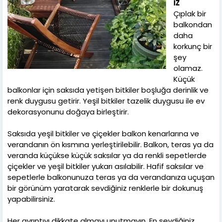
İZ
Çıplak bir
balkondan
daha
korkunç bir
şey
olamaz.
Küçük
balkonlar için saksıda yetişen bitkiler boşluğa derinlik ve
renk duygusu getirir. Yeşil bitkiler tazelik duygusu ile ev
dekorasyonunu doğaya birleştirir.
Saksıda yeşil bitkiler ve çiçekler balkon kenarlarına ve
verandanın ön kısmına yerleştirilebilir. Balkon, teras ya da
veranda küçükse küçük saksılar ya da renkli sepetlerde
çiçekler ve yeşil bitkiler yukarı asılabilir. Hafif saksılar ve
sepetlerle balkonunuza teras ya da verandanıza uçuşan
bir görünüm yaratarak sevdiğiniz renklerle bir dokunuş
yapabilirsiniz.
Her ayrıntıyı dikkate almayı unutmayın. En sevdiğiniz