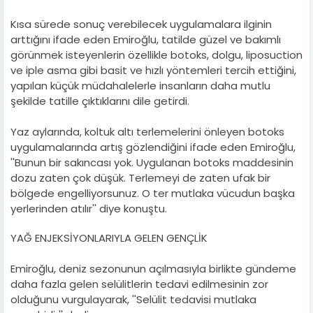
Kısa sürede sonuç verebilecek uygulamalara ilginin
arttığını ifade eden Emiroğlu, tatilde güzel ve bakımlı
görünmek isteyenlerin özellikle botoks, dolgu, liposuction
ve iple asma gibi basit ve hızlı yöntemleri tercih ettiğini,
yapılan küçük müdahalelerle insanların daha mutlu
şekilde tatille çıktıklarını dile getirdi.
Yaz aylarında, koltuk altı terlemelerini önleyen botoks
uygulamalarında artış gözlendiğini ifade eden Emiroğlu,
''Bunun bir sakıncası yok. Uygulanan botoks maddesinin
dozu zaten çok düşük. Terlemeyi de zaten ufak bir
bölgede engelliyorsunuz. O ter mutlaka vücudun başka
yerlerinden atılır'' diye konuştu.
YAĞ ENJEKSİYONLARIYLA GELEN GENÇLİK
Emiroğlu, deniz sezonunun açılmasıyla birlikte gündeme
daha fazla gelen selülitlerin tedavi edilmesinin zor
olduğunu vurgulayarak, ''Selülit tedavisi mutlaka