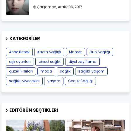
Çarşamba, Aralık 06, 2017
KATEGORILER
Anne Bebek
Kadın Sağlığı
Manşet
Ruh Sağlığı
aşk oyunları
cinsel sağlık
diyet zayıflama
güzellik sırları
moda
sağlık
sağlıklı yaşam
sağlıklı yiyecekler
yaşam
Çocuk Sağlığı
EDITÖRÜN SEÇTIKLERI