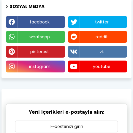
SOSYAL MEDYA
facebook
twitter
whatsapp
reddit
pinterest
vk
instagram
youtube
Yeni içerikleri e-postayla alın: