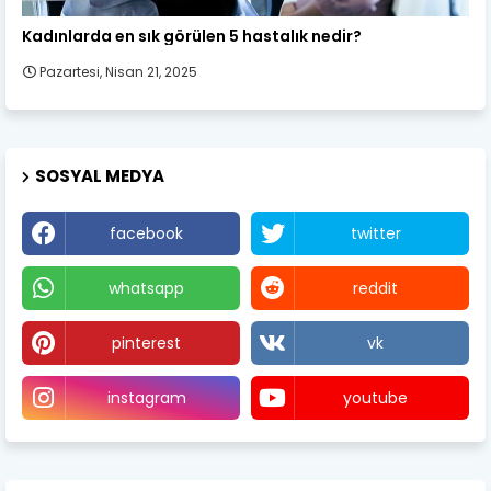
Kadın Sağlığı
Kadınlarda en sık görülen 5 hastalık nedir?
Pazartesi, Nisan 21, 2025
SOSYAL MEDYA
facebook
twitter
whatsapp
reddit
pinterest
vk
instagram
youtube