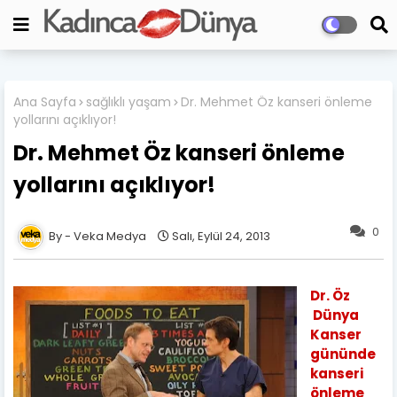
Ana Sayfa
sağlıklı yaşam
Dr. Mehmet Öz kanseri önleme
yollarını açıklıyor!
Dr. Mehmet Öz kanseri önleme
yollarını açıklıyor!
0
Veka Medya
Salı, Eylül 24, 2013
Dr. Öz
Dünya
Kanser
gününde
kanseri
önleme