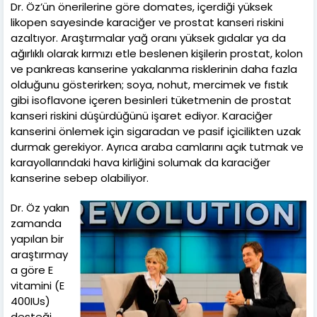
Dr. Öz’ün önerilerine göre domates, içerdiği yüksek
likopen sayesinde karaciğer ve prostat kanseri riskini
azaltıyor. Araştırmalar yağ oranı yüksek gıdalar ya da
ağırlıklı olarak kırmızı etle beslenen kişilerin prostat, kolon
ve pankreas kanserine yakalanma risklerinin daha fazla
olduğunu gösterirken; soya, nohut, mercimek ve fıstık
gibi isoflavone içeren besinleri tüketmenin de prostat
kanseri riskini düşürdüğünü işaret ediyor. Karaciğer
kanserini önlemek için sigaradan ve pasif içicilikten uzak
durmak gerekiyor. Ayrıca araba camlarını açık tutmak ve
karayollarındaki hava kirliğini solumak da karaciğer
kanserine sebep olabiliyor.
Dr. Öz yakın
zamanda
yapılan bir
araştırmay
a göre E
vitamini (E
400IUs)
desteği