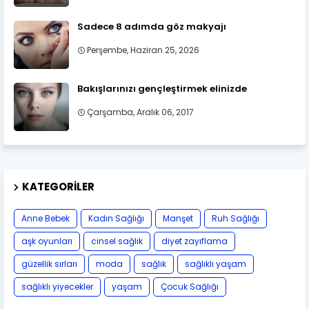
Sadece 8 adımda göz makyajı
Perşembe, Haziran 25, 2026
Bakışlarınızı gençleştirmek elinizde
Çarşamba, Aralık 06, 2017
KATEGORILER
Anne Bebek
Kadın Sağlığı
Manşet
Ruh Sağlığı
aşk oyunları
cinsel sağlık
diyet zayıflama
güzellik sırları
moda
sağlık
sağlıklı yaşam
sağlıklı yiyecekler
yaşam
Çocuk Sağlığı