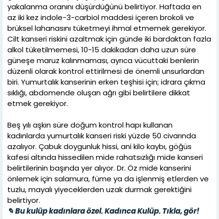
yakalanma oranını düşürdüğünü belirtiyor. Haftada en
az iki kez indole-3-carbiol maddesi içeren brokoli ve
brüksel lahanasını tüketmeyi ihmal etmemek gerekiyor.
Cilt kanseri riskini azaltmak için günde iki bardaktan fazla
alkol tüketilmemesi, 10-15 dakikadan daha uzun süre
güneşe maruz kalınmaması, ayrıca vücuttaki benlerin
düzenli olarak kontrol ettirilmesi de önemli unsurlardan
biri. Yumurtalık kanserinin erken teşhisi için; idrara çıkma
sıklığı, abdomende oluşan ağrı gibi belirtilere dikkat
etmek gerekiyor.
Beş yılı aşkın süre doğum kontrol hapı kullanan
kadınlarda yumurtalık kanseri riski yüzde 50 civarında
azalıyor. Çabuk doygunluk hissi, ani kilo kaybı, göğüs
kafesi altında hissedilen mide rahatsızlığı mide kanseri
belirtilerinin başında yer alıyor. Dr. Öz mide kanserini
önlemek için salamura, füme ya da işlenmiş etlerden ve
tuzlu, mayalı yiyeceklerden uzak durmak gerektiğini
belirtiyor.
✎ Bu kulüp kadınlara özel. Kadınca Kulüp. Tıkla, gör!