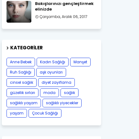
Bakışlarınızı gençleştirmek
elinizde
Çarşamba, Aralık 06, 2017
KATEGORILER
Anne Bebek
Kadın Sağlığı
Manşet
Ruh Sağlığı
aşk oyunları
cinsel sağlık
diyet zayıflama
güzellik sırları
moda
sağlık
sağlıklı yaşam
sağlıklı yiyecekler
yaşam
Çocuk Sağlığı