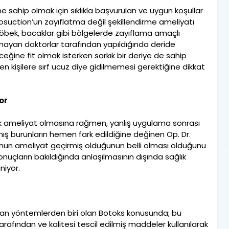
me sahip olmak için sıklıkla başvurulan ve uygun koşullar
uction’un zayıflatma değil şekillendirme ameliyatı
öbek, bacaklar gibi bölgelerde zayıflama amaçlı
olmayan doktorlar tarafından yapıldığında deride
eğine fit olmak isterken sarkık bir deriye de sahip
n kişilere sırf ucuz diye gidilmemesi gerektiğine dikkat
or
ik ameliyat olmasına rağmen, yanlış uygulama sonrası
mış burunların hemen fark edildiğine değinen Op. Dr.
rnun ameliyat geçirmiş olduğunun belli olması olduğunu
nuçların bakıldığında anlaşılmasının dışında sağlık
niyor.
ulan yöntemlerden biri olan Botoks konusunda; bu
 tarafından ve kalitesi tescil edilmiş maddeler kullanılarak