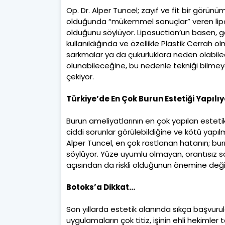
Op. Dr. Alper Tuncel; zayıf ve fit bir görünü
olduğunda “mükemmel sonuçlar” veren lipos
olduğunu söylüyor. Liposuction’un basen, g
kullanıldığında ve özellikle Plastik Cerrah 
sarkmalar ya da çukurluklara neden olabilec
olunabileceğine, bu nedenle tekniği bilmeye
çekiyor.
Türkiye’de En Çok Burun Estetiği Yapılıy
Burun ameliyatlarının en çok yapılan estet
ciddi sorunlar görülebildiğine ve kötü yapıl
Alper Tuncel, en çok rastlanan hatanın; bu
söylüyor. Yüze uyumlu olmayan, orantısız so
açısından da riskli olduğunun önemine deği
Botoks’a Dikkat…
Son yıllarda estetik alanında sıkça başvur
uygulamaların çok titiz, işinin ehli hekimler