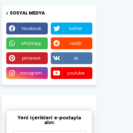
SOSYAL MEDYA
facebook
twitter
whatsapp
reddit
pinterest
vk
instagram
youtube
Yeni içerikleri e-postayla
alın: