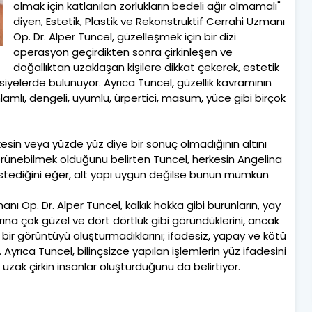
olmak için katlanılan zorlukların bedeli ağır olmamalı"
diyen, Estetik, Plastik ve Rekonstruktif Cerrahi Uzmanı
Op. Dr. Alper Tuncel, güzelleşmek için bir dizi
operasyon geçirdikten sonra çirkinleşen ve
doğallıktan uzaklaşan kişilere dikkat çekerek, estetik
iyelerde bulunuyor. Ayrıca Tuncel, güzellik kavramının
nlamlı, dengeli, uyumlu, ürpertici, masum, yüce gibi birçok
kesin veya yüzde yüz diye bir sonuç olmadığının altını
örünebilmek olduğunu belirten Tuncel, herkesin Angelina
 istediğini eğer, alt yapı uygun değilse bunun mümkün
anı Op. Dr. Alper Tuncel, kalkık hokka gibi burunların, yay
rına çok güzel ve dört dörtlük gibi göründüklerini, ancak
 bir görüntüyü oluşturmadıklarını; ifadesiz, yapay ve kötü
r. Ayrıca Tuncel, bilinçsizce yapılan işlemlerin yüz ifadesini
uzak çirkin insanlar oluşturduğunu da belirtiyor.