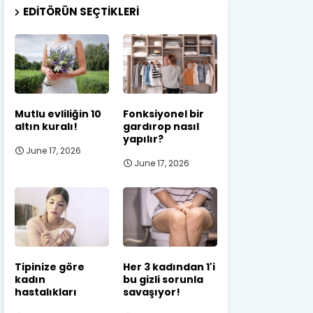
EDITÖRÜN SEÇTIKLERI
Mutlu evliliğin 10
Fonksiyonel bir
altın kuralı!
gardırop nasıl
yapılır?
June 17, 2026
June 17, 2026
Tipinize göre
Her 3 kadından 1'i
kadın
bu gizli sorunla
hastalıkları
savaşıyor!