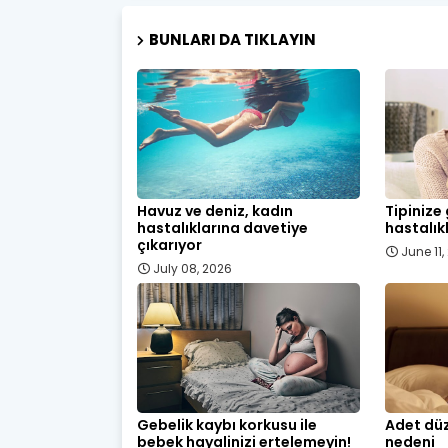
BUNLARI DA TIKLAYIN
Havuz ve deniz, kadın
Tipinize
hastalıklarına davetiye
hastalık
çıkarıyor
June 11
July 08, 2026
Gebelik kaybı korkusu ile
Adet düz
bebek hayalinizi ertelemeyin!
nedeni