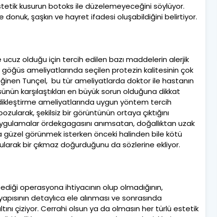
estetik kusurun botoks ile düzelemeyeceğini söylüyor.
onuk, şaşkın ve hayret ifadesi oluşabildiğini belirtiyor.
 ucuz olduğu için tercih edilen bazı maddelerin alerjik
le göğüs ameliyatlarında seçilen protezin kalitesinin çok
ğinen Tunçel, bu tür ameliyatlarda doktor ile hastanın
nün karşılaştıkları en büyük sorun olduğuna dikkat
 dikleştirme ameliyatlarında uygun yöntem tercih
bozularak, şekilsiz bir görüntünün ortaya çıktığını
 uygulamalar ördekgagasını anımsatan, doğallıktan uzak
yla güzel görünmek isterken önceki halinden bile kötü
larak bir çıkmaz doğurduğunu da sözlerine ekliyor.
tediği operasyona ihtiyacının olup olmadığının,
t yapısının detaylıca ele alınması ve sonrasında
tını çiziyor. Cerrahi olsun ya da olmasın her türlü estetik