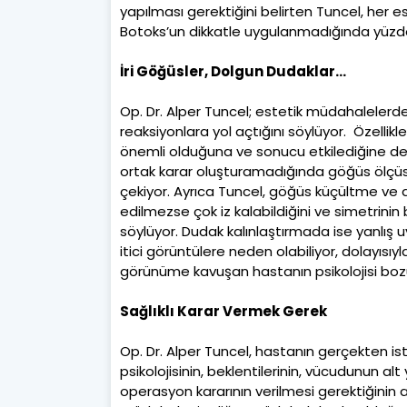
yapılması gerektiğini belirten Tuncel, her 
Botoks’un dikkatle uygulanmadığında yüzde d
İri Göğüsler, Dolgun Dudaklar…
Op. Dr. Alper Tuncel; estetik müdahalelerde
reaksiyonlara yol açtığını söylüyor. Özellik
önemli olduğuna ve sonucu etkilediğine de
ortak karar oluşturamadığında göğüs ölçüsü
çekiyor. Ayrıca Tuncel, göğüs küçültme ve
edilmezse çok iz kalabildiğini ve simetrinin 
söylüyor. Dudak kalınlaştırmada ise yanlış
itici görüntülere neden olabiliyor, dolayısı
görünüme kavuşan hastanın psikolojisi bozu
Sağlıklı Karar Vermek Gerek
Op. Dr. Alper Tuncel, hastanın gerçekten is
psikolojisinin, beklentilerinin, vücudunun al
operasyon kararının verilmesi gerektiğinin al