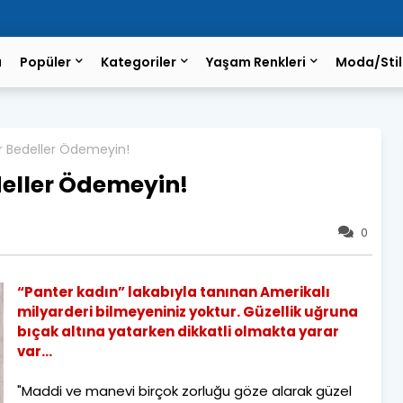
a
Popüler
Kategoriler
Yaşam Renkleri
Moda/Stil
ır Bedeller Ödemeyin!
deller Ödemeyin!
0
“Panter kadın” lakabıyla tanınan Amerikalı
milyarderi bilmeyeniniz yoktur. Güzellik uğruna
bıçak altına yatarken dikkatli olmakta yarar
var...
"Maddi ve manevi birçok zorluğu göze alarak güzel