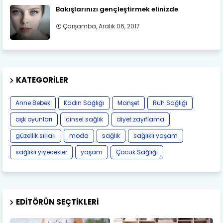
Bakışlarınızı gençleştirmek elinizde
Çarşamba, Aralık 06, 2017
KATEGORILER
Anne Bebek
Kadın Sağlığı
Manşet
Ruh Sağlığı
aşk oyunları
cinsel sağlık
diyet zayıflama
güzellik sırları
moda
sağlık
sağlıklı yaşam
sağlıklı yiyecekler
yaşam
Çocuk Sağlığı
EDITÖRÜN SEÇTIKLERI