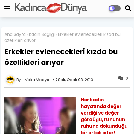
Ana Sayfa
Kadın Sağlığı
Erkekler evlenecekleri kızda bu
özellikleri arıyor
Erkekler evlenecekleri kızda bu
özellikleri arıyor
0
Veka Medya
Salı, Ocak 08, 2013
Her kadın
hayatında değer
verdiği ve değer
gördüğü, ruhunun
ruhuna dokunduğu
bir erkek ister!