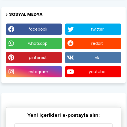
SOSYAL MEDYA
facebook
twitter
whatsapp
reddit
pinterest
vk
instagram
youtube
Yeni içerikleri e-postayla alın: