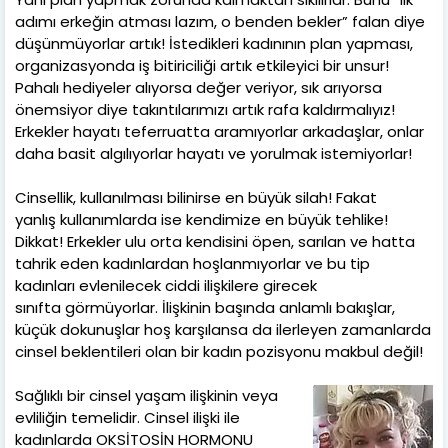
adımı erkeğin atması lazım, o benden bekler” falan diye
düşünmüyorlar artık! İstedikleri kadınının plan yapması,
organizasyonda iş bitiriciliği artık etkileyici bir unsur!
Pahalı hediyeler alıyorsa değer veriyor, sık arıyorsa
önemsiyor diye takıntılarımızı artık rafa kaldırmalıyız!
Erkekler hayatı teferruatta aramıyorlar arkadaşlar, onlar
daha basit algılıyorlar hayatı ve yorulmak istemiyorlar!
Cinsellik, kullanılması bilinirse en büyük silah! Fakat
yanlış kullanımlarda ise kendimize en büyük tehlike!
Dikkat! Erkekler ulu orta kendisini öpen, sarılan ve hatta
tahrik eden kadınlardan hoşlanmıyorlar ve bu tip
kadınları evlenilecek ciddi ilişkilere girecek
sınıfta görmüyorlar. İlişkinin başında anlamlı bakışlar,
küçük dokunuşlar hoş karşılansa da ilerleyen zamanlarda
cinsel beklentileri olan bir kadın pozisyonu makbul değil!
Sağlıklı bir cinsel yaşam ilişkinin veya
evliliğin temelidir. Cinsel ilişki ile
kadınlarda OKSİTOSİN HORMONU