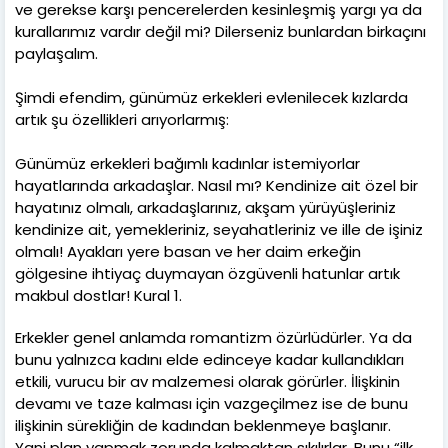
ve gerekse karşı pencerelerden kesinleşmiş yargı ya da
kurallarımız vardır değil mi? Dilerseniz bunlardan birkaçını
paylaşalım.
Şimdi efendim, günümüz erkekleri evlenilecek kızlarda
artık şu özellikleri arıyorlarmış:
Günümüz erkekleri bağımlı kadınlar istemiyorlar
hayatlarında arkadaşlar. Nasıl mı? Kendinize ait özel bir
hayatınız olmalı, arkadaşlarınız, akşam yürüyüşleriniz
kendinize ait, yemekleriniz, seyahatleriniz ve ille de işiniz
olmalı! Ayakları yere basan ve her daim erkeğin
gölgesine ihtiyaç duymayan özgüvenli hatunlar artık
makbul dostlar! Kural 1.
Erkekler genel anlamda romantizm özürlüdürler. Ya da
bunu yalnızca kadını elde edinceye kadar kullandıkları
etkili, vurucu bir av malzemesi olarak görürler. İlişkinin
devamı ve taze kalması için vazgeçilmez ise de bunu
ilişkinin sürekliğin de kadından beklenmeye başlanır.
Yani plan yapmak zorunda kalmaktan sıkılırlar. Bunu “ilk