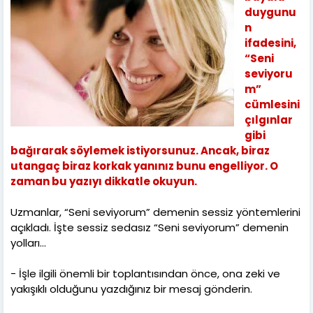
duygunu
n
ifadesini,
“Seni
seviyoru
m”
cümlesini
çılgınlar
gibi
bağırarak söylemek istiyorsunuz. Ancak, biraz
utangaç biraz korkak yanınız bunu engelliyor. O
zaman bu yazıyı dikkatle okuyun.
Uzmanlar, “Seni seviyorum” demenin sessiz yöntemlerini
açıkladı. İşte sessiz sedasız “Seni seviyorum” demenin
yolları…
- İşle ilgili önemli bir toplantısından önce, ona zeki ve
yakışıklı olduğunu yazdığınız bir mesaj gönderin.