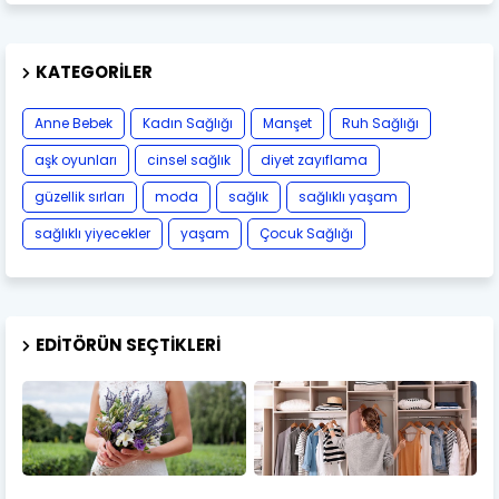
KATEGORILER
Anne Bebek
Kadın Sağlığı
Manşet
Ruh Sağlığı
aşk oyunları
cinsel sağlık
diyet zayıflama
güzellik sırları
moda
sağlık
sağlıklı yaşam
sağlıklı yiyecekler
yaşam
Çocuk Sağlığı
EDITÖRÜN SEÇTIKLERI