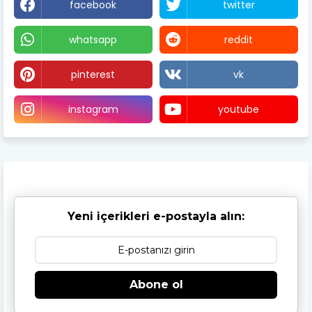
facebook
twitter
whatsapp
reddit
pinterest
vk
instagram
youtube
Yeni içerikleri e-postayla alın:
Abone ol