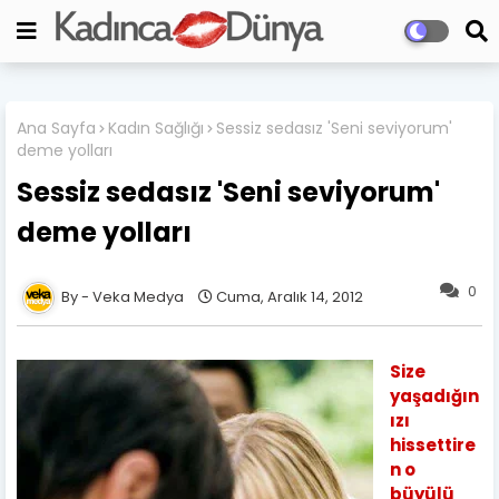
Ana Sayfa
Kadın Sağlığı
Sessiz sedasız 'Seni seviyorum'
deme yolları
Sessiz sedasız 'Seni seviyorum'
deme yolları
0
Veka Medya
Cuma, Aralık 14, 2012
Size
yaşadığın
ızı
hissettire
n o
büyülü