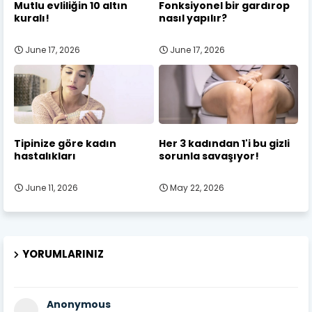
Mutlu evliliğin 10 altın
Fonksiyonel bir gardırop
kuralı!
nasıl yapılır?
June 17, 2026
June 17, 2026
Tipinize göre kadın
Her 3 kadından 1'i bu gizli
hastalıkları
sorunla savaşıyor!
June 11, 2026
May 22, 2026
YORUMLARINIZ
Anonymous