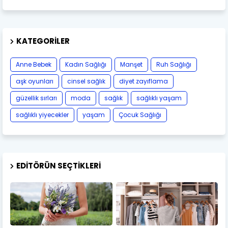
KATEGORILER
Anne Bebek
Kadın Sağlığı
Manşet
Ruh Sağlığı
aşk oyunları
cinsel sağlık
diyet zayıflama
güzellik sırları
moda
sağlık
sağlıklı yaşam
sağlıklı yiyecekler
yaşam
Çocuk Sağlığı
EDITÖRÜN SEÇTIKLERI