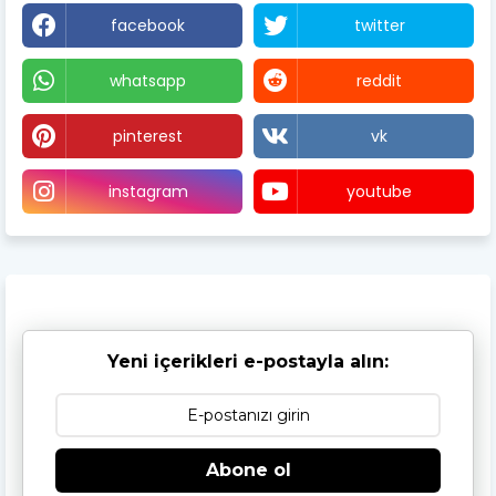
facebook
twitter
whatsapp
reddit
pinterest
vk
instagram
youtube
Yeni içerikleri e-postayla alın:
Abone ol