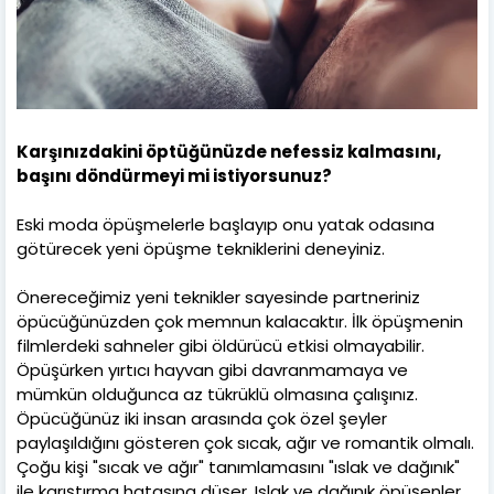
Karşınızdakini öptüğünüzde nefessiz kalmasını,
başını döndürmeyi mi istiyorsunuz?
Eski moda öpüşmelerle başlayıp onu yatak odasına
götürecek yeni öpüşme tekniklerini deneyiniz.
Önereceğimiz yeni teknikler sayesinde partneriniz
öpücüğünüzden çok memnun kalacaktır. İlk öpüşmenin
filmlerdeki sahneler gibi öldürücü etkisi olmayabilir.
Öpüşürken yırtıcı hayvan gibi davranmamaya ve
mümkün olduğunca az tükrüklü olmasına çalışınız.
Öpücüğünüz iki insan arasında çok özel şeyler
paylaşıldığını gösteren çok sıcak, ağır ve romantik olmalı.
Çoğu kişi "sıcak ve ağır" tanımlamasını "ıslak ve dağınık"
ile karıştırma hatasına düşer. Islak ve dağınık öpüşenler