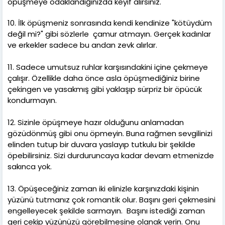
öpüşmeye odaklandığınızda keyif alırsınız.
10. İlk öpüşmeniz sonrasında kendi kendinize "kötüydüm
değil mi?" gibi sözlerle çamur atmayın. Gerçek kadınlar
ve erkekler sadece bu andan zevk alırlar.
11. Sadece umutsuz ruhlar karşısındakini içine çekmeye
çalışır. Özellikle daha önce asla öpüşmediğiniz birine
çekingen ve yasakmış gibi yaklaşıp sürpriz bir öpücük
kondurmayın.
12. Sizinle öpüşmeye hazır olduğunu anlamadan
gözüdönmüş gibi onu öpmeyin. Buna rağmen sevgilinizi
elinden tutup bir duvara yaslayıp tutkulu bir şekilde
öpebilirsiniz. Sizi durduruncaya kadar devam etmenizde
sakınca yok.
13. Öpüşeceğiniz zaman iki elinizle karşınızdaki kişinin
yüzünü tutmanız çok romantik olur. Başını geri çekmesini
engelleyecek şekilde sarmayın. Başını istediği zaman
geri çekip yüzünüzü görebilmesine olanak verin. Onu