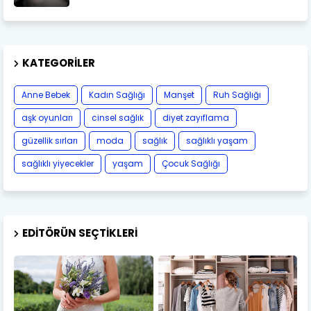
KATEGORILER
Anne Bebek
Kadın Sağlığı
Manşet
Ruh Sağlığı
aşk oyunları
cinsel sağlık
diyet zayıflama
güzellik sırları
moda
sağlık
sağlıklı yaşam
sağlıklı yiyecekler
yaşam
Çocuk Sağlığı
EDITÖRÜN SEÇTIKLERI