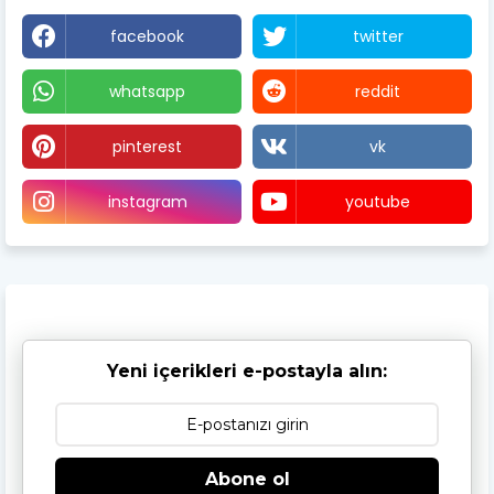
facebook
twitter
whatsapp
reddit
pinterest
vk
instagram
youtube
Yeni içerikleri e-postayla alın:
Abone ol