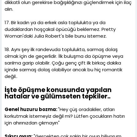
dikkatli olun gerekirse bağışıklığınızı güçlendirmek için ilaç
alın.
17. Bir kadın ya da erkek asla toplulukta ya da
dudaklardan hoşçakal öpücüğü beklemez. Pretty
Woman'daki Julia Robert's bile bunu istemez.
18. Aynı şey ilk randevuda toplulukta, sarmaş dolaş
olmak için de geçerlidir. İlk buluşma da öpüşme veya
sarılma garip olabilir. Çoğu genç çift ilk birkaç dakika
içinde sarmaş dolaş olabiliyor ancak bu hiç romantik
değil..
İşte öpüşme konusunda yapılan
hatalar ve gülümseten tepkiler..
Genel huzuru bozma:
"Hey çüş oradakiler, atları
korkutmak istemeyiz değil mi? Lütfen çocukların hatırı
için ahırınızdan çıkmayın"
Sıkıcı oyun:
"Gerçekten çok sakin bir oyun biliyorum.