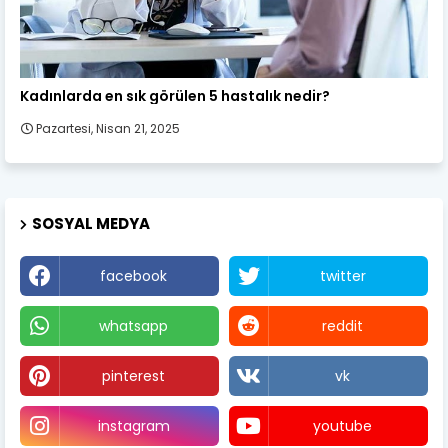
Kadın Sağlığı
Kadınlarda en sık görülen 5 hastalık nedir?
Pazartesi, Nisan 21, 2025
SOSYAL MEDYA
facebook
twitter
whatsapp
reddit
pinterest
vk
instagram
youtube