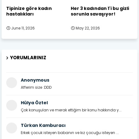
Tipinize göre kadın
Her 3 kadından 1'i bu gizli
hastalıkları
sorunla savaşıyor!
June 11, 2026
May 22, 2026
YORUMLARINIZ
Anonymous
Afferim size :DDD
Hülya Öztel
Çok konuşulan ve merak ettiğim bir konu hakkında y...
Türkan Kamburacı
Erkek çocuk isteyen babanın ve kız çocuğu isteyen ...