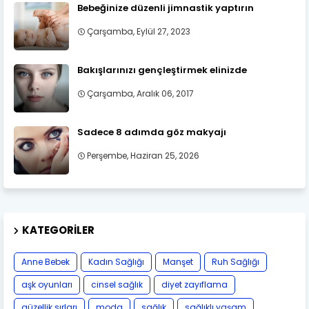
Bebeğinize düzenli jimnastik yaptırın
Çarşamba, Eylül 27, 2023
Bakışlarınızı gençleştirmek elinizde
Çarşamba, Aralık 06, 2017
Sadece 8 adımda göz makyajı
Perşembe, Haziran 25, 2026
KATEGORILER
Anne Bebek
Kadın Sağlığı
Manşet
Ruh Sağlığı
aşk oyunları
cinsel sağlık
diyet zayıflama
güzellik sırları
moda
sağlık
sağlıklı yaşam