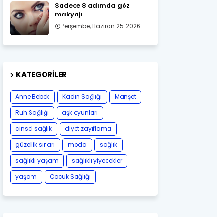
Sadece 8 adımda göz
makyajı
Perşembe, Haziran 25, 2026
KATEGORILER
Anne Bebek
Kadın Sağlığı
Manşet
Ruh Sağlığı
aşk oyunları
cinsel sağlık
diyet zayıflama
güzellik sırları
moda
sağlık
sağlıklı yaşam
sağlıklı yiyecekler
yaşam
Çocuk Sağlığı