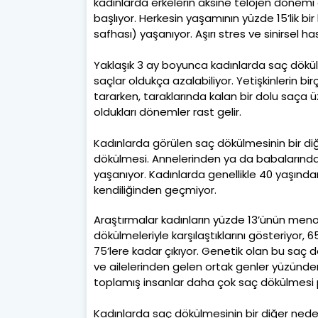
kadınlarda erkelerin aksine telojen dönemi 
başlıyor. Herkesin yaşamının yüzde 15’lik b
safhası) yaşanıyor. Aşırı stres ve sinirsel ha
Yaklaşık 3 ay boyunca kadınlarda saç dökül
saçlar oldukça azalabiliyor. Yetişkinlerin b
tararken, taraklarında kalan bir dolu saça ü
oldukları dönemler rast gelir.
Kadınlarda görülen saç dökülmesinin bir d
dökülmesi. Annelerinden ya da babalarından 
yaşanıyor. Kadınlarda genellikle 40 yaşınd
kendiliğinden geçmiyor.
Araştırmalar kadınların yüzde 13’ünün men
dökülmeleriyle karşılaştıklarını gösteriyor,
75’lere kadar çıkıyor. Genetik olan bu saç 
ve ailelerinden gelen ortak genler yüzünde
toplamış insanlar daha çok saç dökülmesi pr
Kadınlarda saç dökülmesinin bir diğer ned