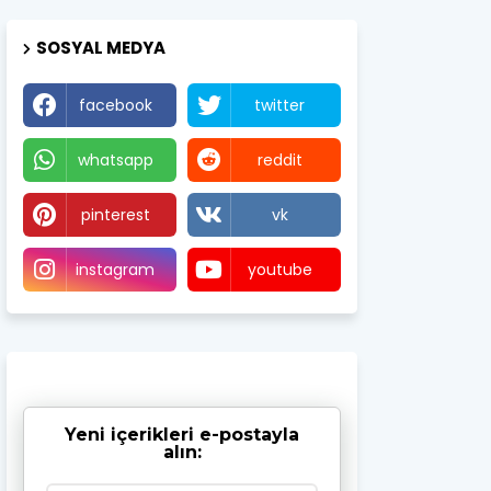
SOSYAL MEDYA
facebook
twitter
whatsapp
reddit
pinterest
vk
instagram
youtube
Yeni içerikleri e-postayla
alın: