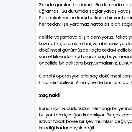
2’sinde görülen bir durum. Bu durumda saç h
uğraması. Bu durumda saçlar yavaş yavaş
Saç dökülmesine karşı herkesin bir yöntemi
her tedavi işe yaramaz hatta az olan saçlar
Kellikle yaşamaya alışın demiyoruz, fakat ya
kozmetik çözümlere başvurabilirsiniz ya da 
dökülmesi günümüzde ilaçla tedavi edilebil
yan etkilerinden kurtararak saç büyümesini 
öncelikle bir doktora başvurmalısınız. Bunu
Cerrahi operasyonlarla saç dökülmesi tam
hızlandırılabiliyor. Ama yine de bunlar cid
Saç nakli
Bunun için vücudunuzun herhangi bir yerinden
bu yöntem için iğne kullanılıyor. Bir çok k
istiyor fakat böyle bir şey mümkün değil, y
istediği kadar büyük değil.