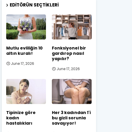
EDITÖRÜN SEÇTIKLERI
Mutlu evliliğin 10
Fonksiyonel bir
altın kuralı!
gardırop nasıl
yapılır?
June 17, 2026
June 17, 2026
Tipinize göre
Her 3 kadından 1'i
kadın
bu gizli sorunla
hastalıkları
savaşıyor!