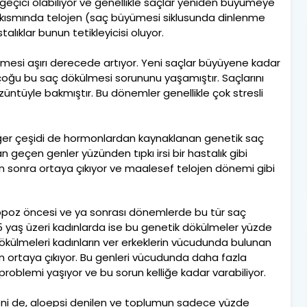
geçici olabiliyor ve genellikle saçlar yeniden büyümeye
ir kısmında telojen (saç büyümesi siklusunda dinlenme
stalıklar bunun tetikleyicisi oluyor.
mesi aşırı derecede artıyor. Yeni saçlar büyüyene kadar
irçoğu bu saç dökülmesi sorununu yaşamıştır. Saçlarını
züntüyle bakmıştır. Bu dönemler genellikle çok stresli
iğer çeşidi de hormonlardan kaynaklanan genetik saç
geçen genler yüzünden tıpkı irsi bir hastalık gibi
an sonra ortaya çıkıyor ve maalesef telojen dönemi gibi
opoz öncesi ve ya sonrası dönemlerde bu tür saç
 65 yaş üzeri kadınlarda ise bu genetik dökülmeler yüzde
dökülmeleri kadınların ver erkeklerin vücudunda bulunan
n ortaya çıkıyor. Bu genleri vücudunda daha fazla
oblemi yaşıyor ve bu sorun kelliğe kadar varabiliyor.
eni de, aloepsi denilen ve toplumun sadece yüzde