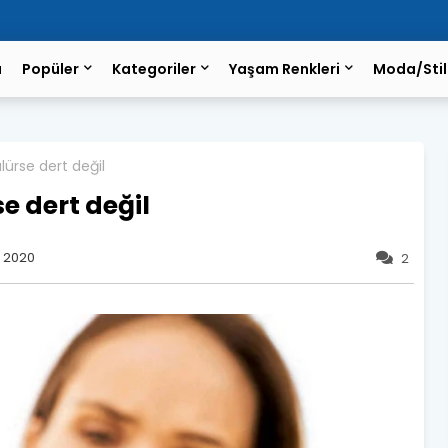
a
Popüler
Kategoriler
Yaşam Renkleri
Moda/Stil
ülürse dert değil
e dert değil
 2020
2