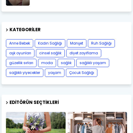
KATEGORILER
Anne Bebek
Kadın Sağlığı
Manşet
Ruh Sağlığı
aşk oyunları
cinsel sağlık
diyet zayıflama
güzellik sırları
moda
sağlık
sağlıklı yaşam
sağlıklı yiyecekler
yaşam
Çocuk Sağlığı
EDITÖRÜN SEÇTIKLERI