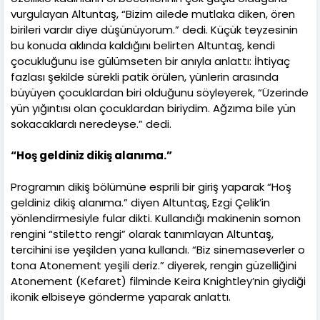
vurgulayan Altuntaş, “Bizim ailede mutlaka diken, ören
birileri vardır diye düşünüyorum.” dedi. Küçük teyzesinin
bu konuda aklında kaldığını belirten Altuntaş, kendi
çocukluğunu ise gülümseten bir anıyla anlattı: İhtiyaç
fazlası şekilde sürekli patik örülen, yünlerin arasında
büyüyen çocuklardan biri olduğunu söyleyerek, “Üzerinde
yün yığıntısı olan çocuklardan biriydim. Ağzıma bile yün
sokacaklardı neredeyse.” dedi.
“Hoş geldiniz dikiş alanıma.”
Programın dikiş bölümüne esprili bir giriş yaparak “Hoş
geldiniz dikiş alanıma.” diyen Altuntaş, Ezgi Çelik’in
yönlendirmesiyle fular dikti. Kullandığı makinenin somon
rengini “stiletto rengi” olarak tanımlayan Altuntaş,
tercihini ise yeşilden yana kullandı. “Biz sinemaseverler o
tona Atonement yeşili deriz.” diyerek, rengin güzelliğini
Atonement (Kefaret) filminde Keira Knightley’nin giydiği
ikonik elbiseye gönderme yaparak anlattı.