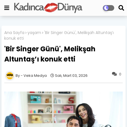
Ana Sayfa
yaşam
'Bir Singer Günü', Melikşah Altuntaş’ı
konuk etti
'Bir Singer Günü', Melikşah
Altuntaş’ı konuk etti
0
Veka Medya
Salı, Mart 03, 2026