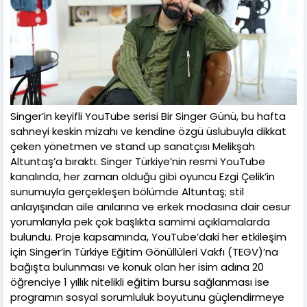
Singer’in keyifli YouTube serisi Bir Singer Günü, bu hafta
sahneyi keskin mizahı ve kendine özgü üslubuyla dikkat
çeken yönetmen ve stand up sanatçısı Melikşah
Altuntaş’a bıraktı. Singer Türkiye’nin resmi YouTube
kanalında, her zaman olduğu gibi oyuncu Ezgi Çelik’in
sunumuyla gerçekleşen bölümde Altuntaş; stil
anlayışından aile anılarına ve erkek modasına dair cesur
yorumlarıyla pek çok başlıkta samimi açıklamalarda
bulundu. Proje kapsamında, YouTube’daki her etkileşim
için Singer’in Türkiye Eğitim Gönüllüleri Vakfı (TEGV)’na
bağışta bulunması ve konuk olan her isim adına 20
öğrenciye 1 yıllık nitelikli eğitim bursu sağlanması ise
programın sosyal sorumluluk boyutunu güçlendirmeye