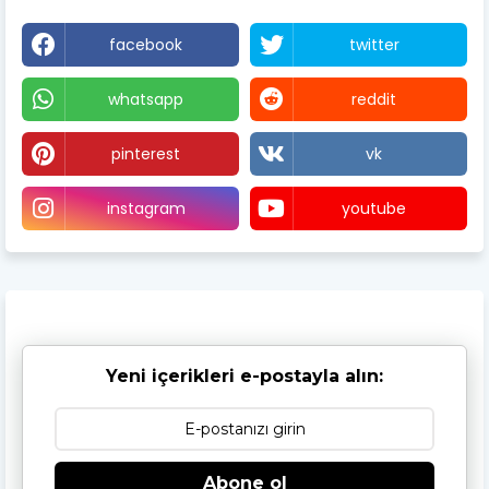
facebook
twitter
whatsapp
reddit
pinterest
vk
instagram
youtube
Yeni içerikleri e-postayla alın:
Abone ol