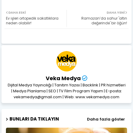
DAHA ESKI
DAHA YENI
Ev işleri ortopedik sakatlıklara
Ramazan’da sahur 'altın
neden olabilir!
değerinde' bir öğün!
Veka Medya
Dijital Medya Yayıncılığı | Tanıtım Yazısı | Backlink | PR hizmetleri
| Medya Planlama | SEO | TV Film Program Yapım | E-posta:
vekamedya@gmail.com | Web: www.vekamedya.com
BUNLARI DA TIKLAYIN
Daha fazla göster