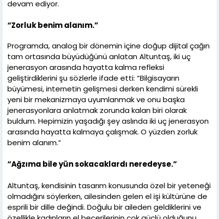
devam ediyor.
“Zorluk benim alanım.”
Programda, analog bir dönemin içine doğup dijital çağın
tam ortasında büyüdüğünü anlatan Altuntaş, iki uç
jenerasyon arasında hayatta kalma refleksi
geliştirdiklerini şu sözlerle ifade etti: “Bilgisayarın
büyümesi, internetin gelişmesi derken kendimi sürekli
yeni bir mekanizmaya uyumlanmak ve onu başka
jenerasyonlara anlatmak zorunda kalan biri olarak
buldum. Hepimizin yaşadığı şey aslında iki uç jenerasyon
arasında hayatta kalmaya çalışmak. O yüzden zorluk
benim alanım.”
“Ağzıma bile yün sokacaklardı neredeyse.”
Altuntaş, kendisinin tasarım konusunda özel bir yeteneği
olmadığını söylerken, ailesinden gelen el işi kültürüne de
esprili bir dille değindi. Doğulu bir aileden geldiklerini ve
özellikle kadınların el becerilerinin çok güçlü olduğunu