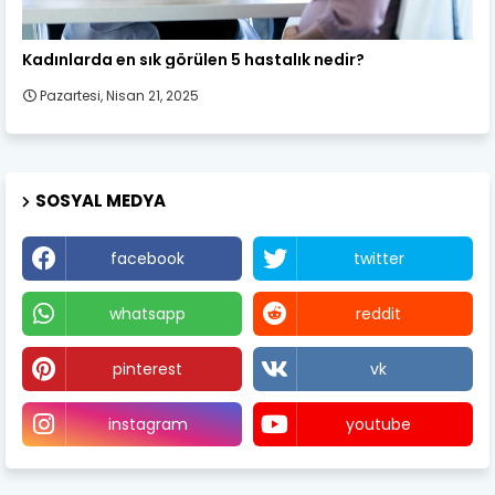
Kadın Sağlığı
Kadınlarda en sık görülen 5 hastalık nedir?
Pazartesi, Nisan 21, 2025
SOSYAL MEDYA
facebook
twitter
whatsapp
reddit
pinterest
vk
instagram
youtube