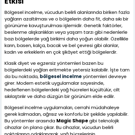
Etkisi
Bölgesel incelme, vücudun belirli alanlarında biriken fazla
yağların azaltılması ve o bölgelerin daha fit, daha sıkı bir
görünüme kavuşturulması işlemidir. Genetik faktörler,
beslenme alışkanlıkları veya yaşam tarzı gibi nedenlerle
bazı bölgelerde yağ birikimi daha yoğun olabilir. Özellikle
karın, basen, kalça, bacak ve bel çevresi gibi alanlar,
kadın ve erkeklerin en çok şikâyet ettiği bölgelerdir.
Klasik diyet ve egzersiz yöntemleri bazen bu
bölgelerdeki yağları eritmekte yetersiz kalabilir. İşte tam
da bu noktada,
bölgesel incelme
yöntemleri devreye
girer. Modern estetik uygulamalar sayesinde,
hedeflenen bölgelerdeki yağ hücreleri küçültülür, cilt
sıkılaştırılır ve daha düzgün bir görünüm elde edilir.
Bölgesel incelme uygulamaları, cerrahi müdahaleye
gerek kalmadan, ağrısız ve konforlu bir şekilde yapılabilir.
Bu yöntemler arasında
Magic Shape
gibi teknolojik
cihazlar ön plana çıkar. Bu cihazlar, vücudun belirli
noktalarına odaklanarak, yağ hücrelerinin