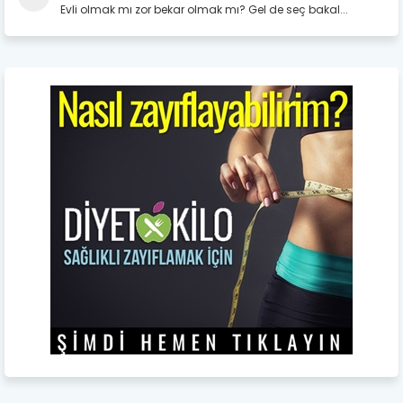
Evli olmak mı zor bekar olmak mı? Gel de seç bakal...