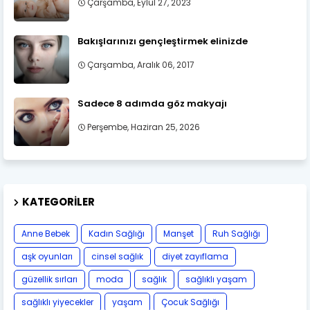
Çarşamba, Eylül 27, 2023
Bakışlarınızı gençleştirmek elinizde
Çarşamba, Aralık 06, 2017
Sadece 8 adımda göz makyajı
Perşembe, Haziran 25, 2026
KATEGORILER
Anne Bebek
Kadın Sağlığı
Manşet
Ruh Sağlığı
aşk oyunları
cinsel sağlık
diyet zayıflama
güzellik sırları
moda
sağlık
sağlıklı yaşam
sağlıklı yiyecekler
yaşam
Çocuk Sağlığı