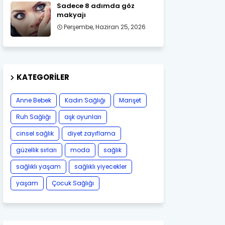
Sadece 8 adımda göz
makyajı
Perşembe, Haziran 25, 2026
KATEGORILER
Anne Bebek
Kadın Sağlığı
Manşet
Ruh Sağlığı
aşk oyunları
cinsel sağlık
diyet zayıflama
güzellik sırları
moda
sağlık
sağlıklı yaşam
sağlıklı yiyecekler
yaşam
Çocuk Sağlığı