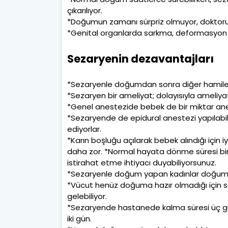
çıkarılıyor.
*Doğumun zamanı sürpriz olmuyor, doktor
*Genital organlarda sarkma, deformasyon
Sezaryenin dezavantajları
*Sezaryenle doğumdan sonra diğer hamileli
*Sezaryen bir ameliyat; dolayısıyla ameliyat
*Genel anestezide bebek de bir miktar ane
*Sezaryende de epidural anestezi yapılabil
ediyorlar.
*Karın boşluğu açılarak bebek alındığı içi
daha zor. *Normal hayata dönme süresi bir
istirahat etme ihtiyacı duyabiliyorsunuz.
*Sezaryenle doğum yapan kadınlar doğum sı
*Vücut henüz doğuma hazır olmadığı için
gelebiliyor.
*Sezaryende hastanede kalma süresi üç gü
iki gün.