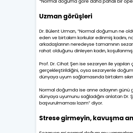
*Normal doğuma göre daha pahalı bir ope
Uzman görüşleri
Dr. Bülent Urman, “Normal doğumun ne oldu
eden ve birtakım korkular edinmiş kadını,
arkadaşlarının neredeyse tamamının sezar
rahat olduğunu dinleyen kadın, koşullanmış o
Prof. Dr. Cihat Şen ise sezaryen ile yap
gerçekleştirildiğini, oysa sezaryenle doğum
dünyaya uyum sağlamasında birtakım sıkıntı
Normal doğumda ise anne adayının günü g
dünyaya uyumunu sağladığını anlatan Dr. 
başvurulmaması lazım” diyor.
Strese girmeyin, kavuşma an
Sezaryen mi normal doğum mu yapmalısınız; 