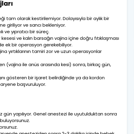
ları
m olarak kestirilemiyor. Dolayısıyla bir aylık bir
giriliyor ve sancı bekleniyor.
 ve yıpratıcı bir süreç.
 kesesi ve kalın barsağın vajina içine doğru fıtıklaşması
ride ek bir operasyon gerekebiliyor.
na yırtıklarının tamiri zor ve uzun operasyonlar
 (vajina ile anüs arasında kesi) sonra, birkaç gün,
ı gösteren bir işaret belirdiğinde ya da kordon
zaryene başvuruluyor.
 gün yapılıyor. Genel anestezi ile uyutulduktan sonra
 buluyorsunuz.
orsunuz.
zaryende anesteziden sonra 2-3 dakika içinde bebek