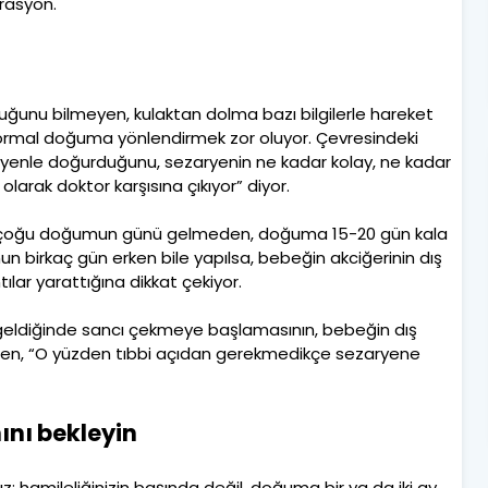
rasyon.
ğunu bilmeyen, kulaktan dolma bazı bilgilerle hareket
 normal doğuma yönlendirmek zor oluyor. Çevresindeki
yenle doğurduğunu, sezaryenin ne kadar kolay, ne kadar
larak doktor karşısına çıkıyor” diyor.
ılan çoğu doğumun günü gelmeden, doğuma 15-20 gün kala
un birkaç gün erken bile yapılsa, bebeğin akciğerinin dış
lar yarattığına dikkat çekiyor.
eldiğinde sancı çekmeye başlamasının, bebeğin dış
Şen, “O yüzden tıbbi açıdan gerekmedikçe sezaryene
ını bekleyin
hamileliğinizin başında değil, doğuma bir ya da iki ay