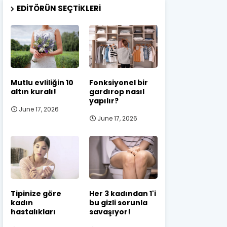
EDITÖRÜN SEÇTIKLERI
Mutlu evliliğin 10
Fonksiyonel bir
altın kuralı!
gardırop nasıl
yapılır?
June 17, 2026
June 17, 2026
Tipinize göre
Her 3 kadından 1'i
kadın
bu gizli sorunla
hastalıkları
savaşıyor!