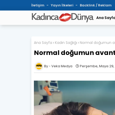
İletişim
Yayın İlkeleri
Backlink / Reklam
Ana Sayf
Ana Sayfa
Kadın Sağlığı
Normal doğumun av
Normal doğumun avanta
Veka Medya
Perşembe, Mayıs 29,