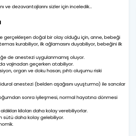
ve dezavantajlarını sizler için inceledik…
ı
e gerçekleşen doğal bir olay olduğu için, anne, bebeği
s kurabiliyor, ilk ağlamasını duyabiliyor, bebeğini ilk
eğe de anestezi uygulanmamış oluyor.
nda vajinadan geçerken atabiliyor.
n, organ ve doku hasarı, pıhtı oluşumu riski
idural anestezi (belden aşağısını uyuşturma) ile sancılar
 doğumdan sonra iyileşmesi, normal hayatına dönmesi
ıkları kiloları daha kolay verebiliyorlar.
 sütü daha kolay gelebiliyor.
nomik.