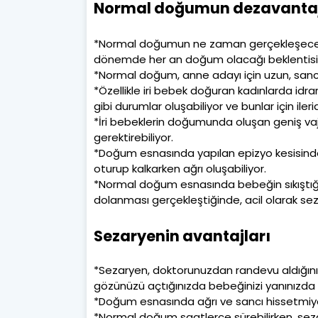
Normal doğumun dezavantaj
*Normal doğumun ne zaman gerçekleşeceği ta
dönemde her an doğum olacağı beklentisine 
*Normal doğum, anne adayı için uzun, sancılı
*Özellikle iri bebek doğuran kadınlarda idrar
gibi durumlar oluşabiliyor ve bunlar için ile
*İri bebeklerin doğumunda oluşan geniş vaji
gerektirebiliyor.
*Doğum esnasında yapılan epizyo kesisinden
oturup kalkarken ağrı oluşabiliyor.
*Normal doğum esnasında bebeğin sıkıştığın
dolanması gerçekleştiğinde, acil olarak se
Sezaryenin avantajları
*Sezaryen, doktorunuzdan randevu aldığınız
gözünüzü açtığınızda bebeğinizi yanınızda
*Doğum esnasında ağrı ve sancı hissetmiy
*Normal doğum saatlerce sürebilirken, se