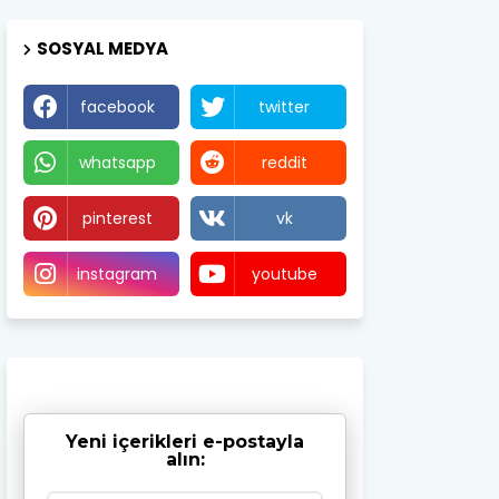
SOSYAL MEDYA
facebook
twitter
whatsapp
reddit
pinterest
vk
instagram
youtube
Yeni içerikleri e-postayla
alın: