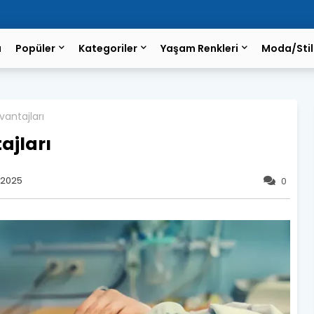
a
Popüler
Kategoriler
Yaşam Renkleri
Moda/Stil
antajları
jları
 2025
0