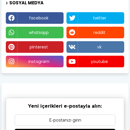
SOSYAL MEDYA
facebook
twitter
whatsapp
reddit
pinterest
vk
instagram
youtube
Yeni içerikleri e-postayla alın: