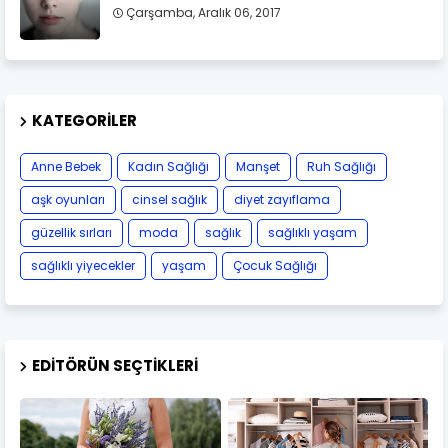
Çarşamba, Aralık 06, 2017
KATEGORILER
Anne Bebek
Kadın Sağlığı
Manşet
Ruh Sağlığı
aşk oyunları
cinsel sağlık
diyet zayıflama
güzellik sırları
moda
sağlık
sağlıklı yaşam
sağlıklı yiyecekler
yaşam
Çocuk Sağlığı
EDITÖRÜN SEÇTIKLERI