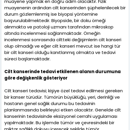
muayene yapmak en doğru adım olacaktır. Fizik
muayenenin ardından cilt kanserinden şüphelenilecek bir
durum gözlemlenmiş ise biyopsi yöntemine
başvurulabilmektedir. Biyopside, bir doku örneği
alınmakta ve patoloji uzmanı tarafından mikroskop
altında incelenmesi sağlanmaktadır. Örneğin
incelenmesi sonrasında ciltteki değişimlerin cilt kanseri
olup olmadığı ve eğer cilt kanseri mevcut ise hangi tür
bir cilt kanseri olduğu kanıtlanmış olmakta ve tedavi
süreci başlamaktadır.
Cilt kanserinde tedavi etkilenen alanın durumuna
göre değişkenlik gösteriyor
Cilt kanseri tedavisi; kişiye özel tedavi edilmesi gereken
bir kanser türüdür. Tümörün büyüklüğü, yeri, derinliği ve
hastanın genel sağlık durumu bu tedavinin
planlanmasında belirleyici etken olacaktır. Genelde cilt
kanserinin tedavisinde eksizyonel cerrahi uygulaması
yapılmaktadır. Bu işlemde tümör ve çevresindeki bir
miktar sağlıklı dokuyu içerecek şekilde tümör