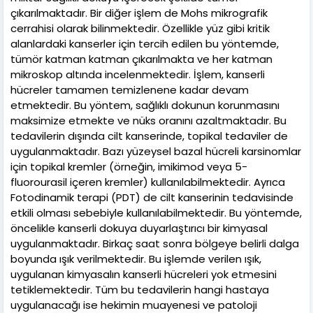
çıkarılmaktadır. Bir diğer işlem de Mohs mikrografik
cerrahisi olarak bilinmektedir. Özellikle yüz gibi kritik
alanlardaki kanserler için tercih edilen bu yöntemde,
tümör katman katman çıkarılmakta ve her katman
mikroskop altında incelenmektedir. İşlem, kanserli
hücreler tamamen temizlenene kadar devam
etmektedir. Bu yöntem, sağlıklı dokunun korunmasını
maksimize etmekte ve nüks oranını azaltmaktadır. Bu
tedavilerin dışında cilt kanserinde, topikal tedaviler de
uygulanmaktadır. Bazı yüzeysel bazal hücreli karsinomlar
için topikal kremler (örneğin, imikimod veya 5-
fluorourasil içeren kremler) kullanılabilmektedir. Ayrıca
Fotodinamik terapi (PDT) de cilt kanserinin tedavisinde
etkili olması sebebiyle kullanılabilmektedir. Bu yöntemde,
öncelikle kanserli dokuya duyarlaştırıcı bir kimyasal
uygulanmaktadır. Birkaç saat sonra bölgeye belirli dalga
boyunda ışık verilmektedir. Bu işlemde verilen ışık,
uygulanan kimyasalın kanserli hücreleri yok etmesini
tetiklemektedir. Tüm bu tedavilerin hangi hastaya
uygulanacağı ise hekimin muayenesi ve patoloji