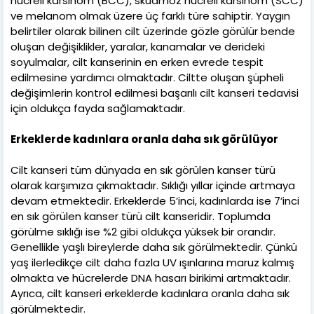
hücreli karsinom (BCC), skuamöz hücreli karsinom (SCC)
ve melanom olmak üzere üç farklı türe sahiptir. Yaygın
belirtiler olarak bilinen cilt üzerinde gözle görülür bende
oluşan değişiklikler, yaralar, kanamalar ve derideki
soyulmalar, cilt kanserinin en erken evrede tespit
edilmesine yardımcı olmaktadır. Ciltte oluşan şüpheli
değişimlerin kontrol edilmesi başarılı cilt kanseri tedavisi
için oldukça fayda sağlamaktadır.
Erkeklerde kadınlara oranla daha sık görülüyor
Cilt kanseri tüm dünyada en sık görülen kanser türü
olarak karşımıza çıkmaktadır. Sıklığı yıllar içinde artmaya
devam etmektedir. Erkeklerde 5’inci, kadınlarda ise 7’inci
en sık görülen kanser türü cilt kanseridir. Toplumda
görülme sıklığı ise %2 gibi oldukça yüksek bir orandır.
Genellikle yaşlı bireylerde daha sık görülmektedir. Çünkü
yaş ilerledikçe cilt daha fazla UV ışınlarına maruz kalmış
olmakta ve hücrelerde DNA hasarı birikimi artmaktadır.
Ayrıca, cilt kanseri erkeklerde kadınlara oranla daha sık
görülmektedir.