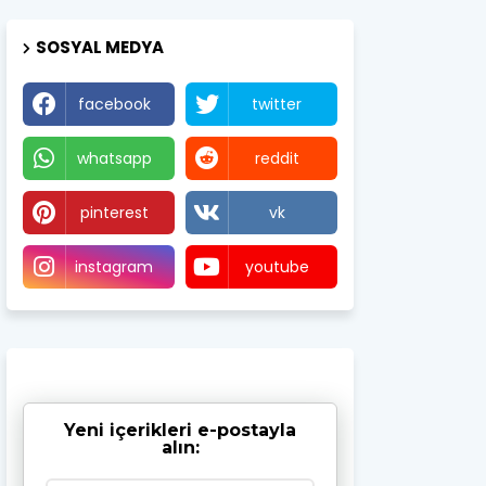
SOSYAL MEDYA
facebook
twitter
whatsapp
reddit
pinterest
vk
instagram
youtube
Yeni içerikleri e-postayla
alın: