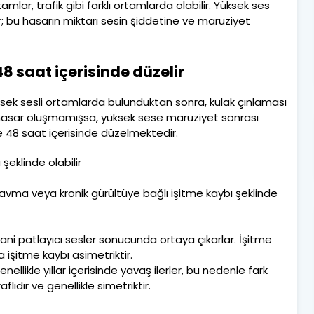
lar, trafik gibi farklı ortamlarda olabilir. Yüksek ses
r; bu hasarın miktarı sesin şiddetine ve maruziyet
8 saat içerisinde düzelir
ksek sesli ortamlarda bulunduktan sonra, kulak çınlaması
r hasar oluşmamışsa, yüksek sese maruziyet sonrası
le 48 saat içerisinde düzelmektedir.
 şeklinde olabilir
travma veya kronik gürültüye bağlı işitme kaybı şeklinde
i, ani patlayıcı sesler sonucunda ortaya çıkarlar. İşitme
ya işitme kaybı asimetriktir.
nellikle yıllar içerisinde yavaş ilerler, bu nedenle fark
lıdır ve genellikle simetriktir.