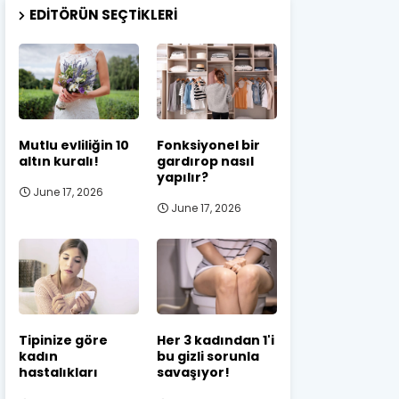
EDITÖRÜN SEÇTIKLERI
Mutlu evliliğin 10
Fonksiyonel bir
altın kuralı!
gardırop nasıl
yapılır?
June 17, 2026
June 17, 2026
Tipinize göre
Her 3 kadından 1'i
kadın
bu gizli sorunla
hastalıkları
savaşıyor!