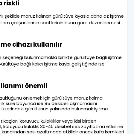
riskli
mlı şekilde maruz kalınan gürültüye kıyasla daha az işitme
rtam çalışanlarının saatlerinin buna göre düzenlenmesi
tme cihazı kullanılır
vi seçeneği bulunmamakla birlikte gürültüye bağlı işitme
 Gürültüye bağlı kalıcı işitme kaybı geliştiğinde ise
ullanımı önemli
ozukluğunu önlemek için gürültüye maruz kalma
aatlik süre boyunca ise 85 desibeli aşmamasını
n üzerindeki gürültünün yakınında bulunmak işitme
kaçları, koruyucu kulaklıklar veya ikisi birden
bel, koruyucu kulaklık 30-40 desibel ses zayıflatma etkisine
lak kanalından sesi azaltmada etkilidir ancak kafa kemikleri