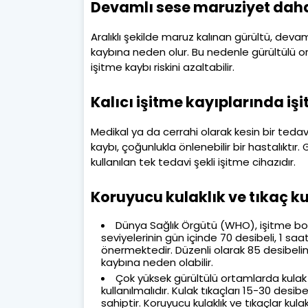
Devamlı sese maruziyet daha 
Aralıklı şekilde maruz kalınan gürültü, deva
kaybına neden olur. Bu nedenle gürültülü o
işitme kaybı riskini azaltabilir.
Kalıcı işitme kayıplarında işi
Medikal ya da cerrahi olarak kesin bir teda
kaybı, çoğunlukla önlenebilir bir hastalıktır.
kullanılan tek tedavi şekli işitme cihazıdır.
Koruyucu kulaklık ve tıkaç k
Dünya Sağlık Örgütü (WHO), işitme b
seviyelerinin gün içinde 70 desibeli, 1 s
önermektedir. Düzenli olarak 85 desibeli
kaybına neden olabilir.
Çok yüksek gürültülü ortamlarda kulak tı
kullanılmalıdır. Kulak tıkaçları 15-30 desi
sahiptir. Koruyucu kulaklık ve tıkaçlar ku