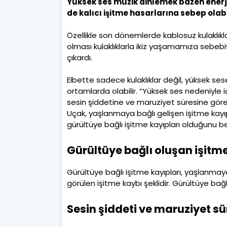
Yüksek ses müzik dinlemek bazen enerji
de kalıcı işitme hasarlarına sebep olabi
Özellikle son dönemlerde kablosuz kulaklıkla
olması kulaklıklarla ikiz yaşamamıza sebebiy
çıkardı.
Elbette sadece kulaklıklar değil, yüksek sese
ortamlarda olabilir. “Yüksek ses nedeniyle i
sesin şiddetine ve maruziyet süresine göre 
Uçak, yaşlanmaya bağlı gelişen işitme kayıpl
gürültüye bağlı işitme kayıpları olduğunu bel
Gürültüye bağlı oluşan işitme
Gürültüye bağlı işitme kayıpları, yaşlanmaya 
görülen işitme kaybı şeklidir. Gürültüye bağlı
Sesin şiddeti ve maruziyet sü