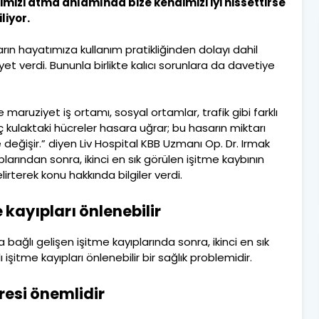
mizi atma anlamında bize kendimizi iyi hissettirse
liyor.
rın hayatımıza kullanım pratikliğinden dolayı dahil
et verdi. Bununla birlikte kalıcı sorunlara da davetiye
 maruziyet iş ortamı, sosyal ortamlar, trafik gibi farklı
ç kulaktaki hücreler hasara uğrar; bu hasarın miktarı
değişir.” diyen Liv Hospital KBB Uzmanı Op. Dr. Irmak
arından sonra, ikinci en sık görülen işitme kaybının
irterek konu hakkında bilgiler verdi.
 kayıpları önlenebilir
bağlı gelişen işitme kayıplarında sonra, ikinci en sık
 işitme kayıpları önlenebilir bir sağlık problemidir.
resi önemlidir