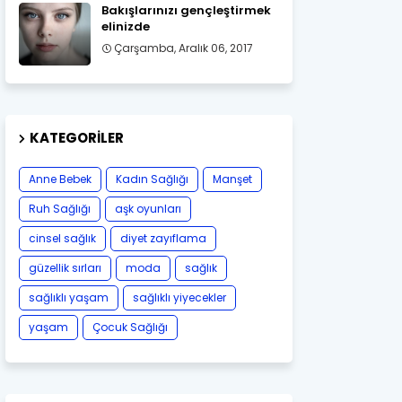
Bakışlarınızı gençleştirmek
elinizde
Çarşamba, Aralık 06, 2017
KATEGORILER
Anne Bebek
Kadın Sağlığı
Manşet
Ruh Sağlığı
aşk oyunları
cinsel sağlık
diyet zayıflama
güzellik sırları
moda
sağlık
sağlıklı yaşam
sağlıklı yiyecekler
yaşam
Çocuk Sağlığı