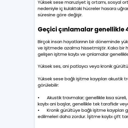
Yüksek sese maruziyet iş ortamı, sosyal ortam
nedeniyle iç kulaktaki hücreler hasara uğra
süresine göre değişir.
Geçici çınlamalar genellikle 4
Birçok insan hayatlarının bir döneminde yü
ve işitmede azalma hissetmiştir. Kalıcı bi
gelişen işitme kaybı ve çınlamalar genellik
Yüksek ses, ani patlayıcı veya kronik gürültü
Yüksek sese bağlı işitme kayıpları akustik 
görülebilir:
•
Akustik travmalar; genellikle kısa sürel
kaybı ani başlar, genellikle tek taraflıdır ve
•
Kronik gürültüye bağlı işitme kayıpları ge
edilmeleri daha zordur. İşitme kaybı çift taraf