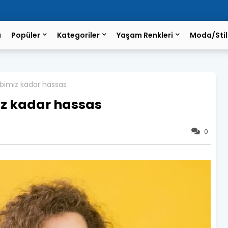
a
Popüler
Kategoriler
Yaşam Renkleri
Moda/Stil
lbimiz kadar hassas
iz kadar hassas
0