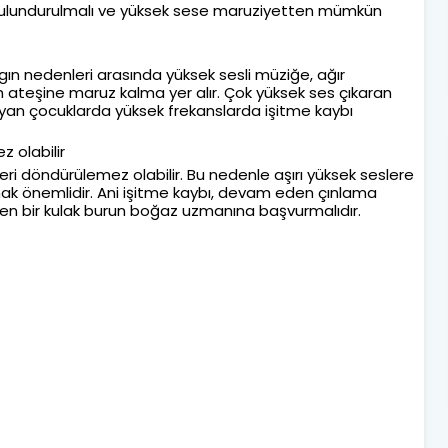
e bulundurulmalı ve yüksek sese maruziyetten mümkün
gın nedenleri arasında yüksek sesli müziğe, ağır
ah ateşine maruz kalma yer alır. Çok yüksek ses çıkaran
an çocuklarda yüksek frekanslarda işitme kaybı
z olabilir
geri döndürülemez olabilir. Bu nedenle aşırı yüksek seslere
ak önemlidir. Ani işitme kaybı, devam eden çınlama
en bir kulak burun boğaz uzmanına başvurmalıdır.