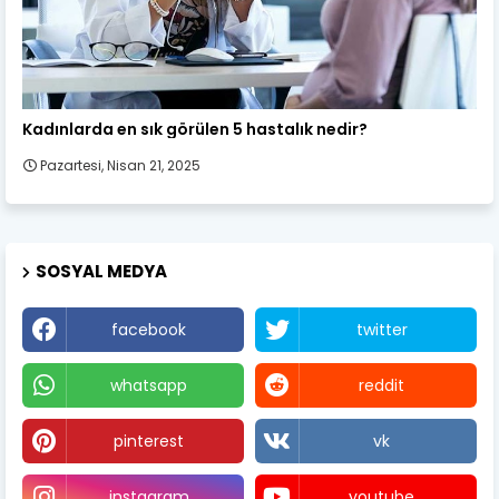
Kadın Sağlığı
Kadınlarda en sık görülen 5 hastalık nedir?
Pazartesi, Nisan 21, 2025
SOSYAL MEDYA
facebook
twitter
whatsapp
reddit
pinterest
vk
instagram
youtube