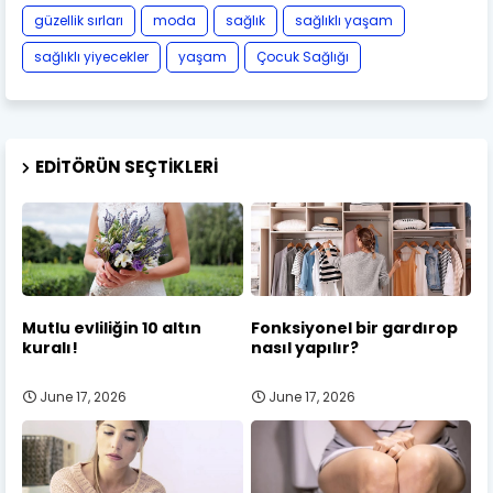
güzellik sırları
moda
sağlık
sağlıklı yaşam
sağlıklı yiyecekler
yaşam
Çocuk Sağlığı
EDITÖRÜN SEÇTIKLERI
Mutlu evliliğin 10 altın
Fonksiyonel bir gardırop
kuralı!
nasıl yapılır?
June 17, 2026
June 17, 2026