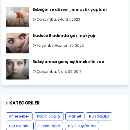
Bebeğinize düzenli jimnastik yaptırın
Çarşamba, Eylül 27, 2023
Sadece 8 adımda göz makyajı
Perşembe, Haziran 25, 2026
Bakışlarınızı gençleştirmek elinizde
Çarşamba, Aralık 06, 2017
KATEGORILER
Anne Bebek
Kadın Sağlığı
Manşet
Ruh Sağlığı
aşk oyunları
cinsel sağlık
diyet zayıflama