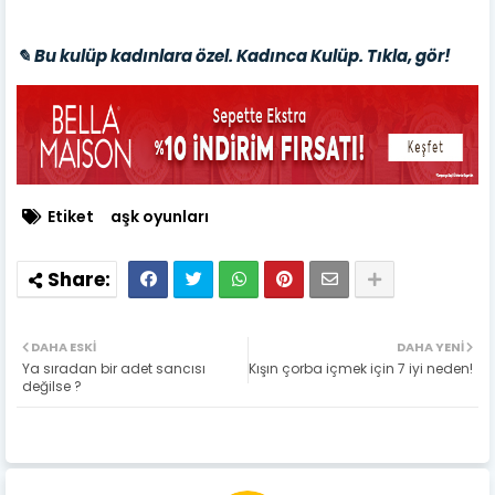
✎ Bu kulüp kadınlara özel. Kadınca Kulüp. Tıkla, gör!
Etiket
aşk oyunları
DAHA ESKI
DAHA YENI
Ya sıradan bir adet sancısı
Kışın çorba içmek için 7 iyi neden!
değilse ?