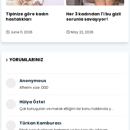
Tipinize göre kadın
Her 3 kadından 1'i bu gizli
hastalıkları
sorunla savaşıyor!
June 11, 2026
May 22, 2026
YORUMLARINIZ
Anonymous
Afferim size :DDD
Hülya Öztel
Çok konuşulan ve merak ettiğim bir konu hakkında y...
Türkan Kamburacı
Erkek çocuk isteyen babanın ve kız çocuğu isteyen ...