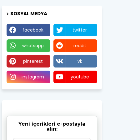
SOSYAL MEDYA
facebook
twitter
whatsapp
reddit
pinterest
vk
instagram
youtube
Yeni içerikleri e-postayla
alın: