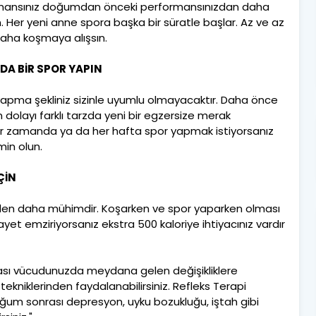
mansınız doğumdan önceki performansınızdan daha
 Her yeni anne spora başka bir süratle başlar. Az ve az
 daha koşmaya alışsın.
DA BİR SPOR YAPIN
 yapma şekliniz sizinle uyumlu olmayacaktır. Daha önce
 dolayı farklı tarzda yeni bir egzersize merak
li bir zamanda ya da her hafta spor yapmak istiyorsanız
min olun.
ÇİN
eyden daha mühimdir. Koşarken ve spor yaparken olması
ayet emziriyorsanız ekstra 500 kaloriye ihtiyacınız vardır
rası vücudunuzda meydana gelen değişikliklere
ekniklerinden faydalanabilirsiniz. Refleks Terapi
oğum sonrası depresyon, uyku bozukluğu, iştah gibi