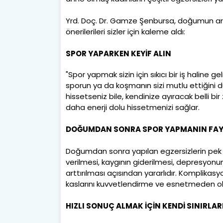
Yrd. Doç. Dr. Gamze Şenbursa, doğumun ar
önerilerileri sizler için kaleme aldı:
SPOR YAPARKEN KEYİF ALIN
"Spor yapmak sizin için sıkıcı bir iş halin
sporun ya da koşmanın sizi mutlu ettiğini d
hissetseniz bile, kendinize ayıracak belli b
daha enerji dolu hissetmenizi sağlar.
DOĞUMDAN SONRA SPOR YAPMANIN FAY
Doğumdan sonra yapılan egzersizlerin pek ç
verilmesi, kaygının giderilmesi, depresyonu
arttırılması açısından yararlıdır. Komplika
kaslarını kuvvetlendirme ve esnetmeden ol
HIZLI SONUÇ ALMAK İÇİN KENDİ SINIRLA