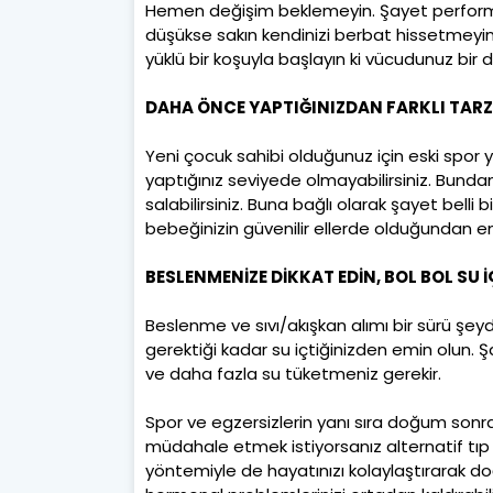
Hemen değişim beklemeyin. Şayet perfor
düşükse sakın kendinizi berbat hissetmeyin.
yüklü bir koşuyla başlayın ki vücudunuz bir
DAHA ÖNCE YAPTIĞINIZDAN FARKLI TARZ
Yeni çocuk sahibi olduğunuz için eski spor
yaptığınız seviyede olmayabilirsiniz. Bundan
salabilirsiniz. Buna bağlı olarak şayet bel
bebeğinizin güvenilir ellerde olduğundan e
BESLENMENİZE DİKKAT EDİN, BOL BOL SU İ
Beslenme ve sıvı/akışkan alımı bir sürü ş
gerektiği kadar su içtiğinizden emin olun. Ş
ve daha fazla su tüketmeniz gerekir.
Spor ve egzersizlerin yanı sıra doğum son
müdahale etmek istiyorsanız alternatif tıp t
yöntemiyle de hayatınızı kolaylaştırarak d