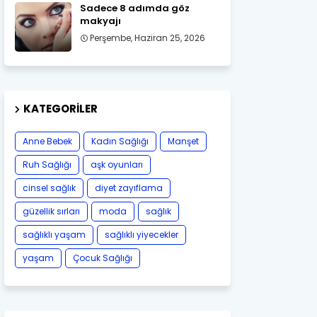
Sadece 8 adımda göz
makyajı
Perşembe, Haziran 25, 2026
KATEGORILER
Anne Bebek
Kadın Sağlığı
Manşet
Ruh Sağlığı
aşk oyunları
cinsel sağlık
diyet zayıflama
güzellik sırları
moda
sağlık
sağlıklı yaşam
sağlıklı yiyecekler
yaşam
Çocuk Sağlığı