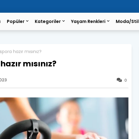
a
Popüler
Kategoriler
Yaşam Renkleri
Moda/Stil
ora hazır mısınız?
azır mısınız?
2023
0