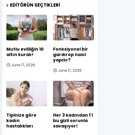
EDITÖRÜN SEÇTIKLERI
Mutlu evliliğin 10
Fonksiyonel bir
altın kuralı!
gardırop nasıl
yapılır?
June 17, 2026
June 17, 2026
Tipinize göre
Her 3 kadından 1'i
kadın
bu gizli sorunla
hastalıkları
savaşıyor!