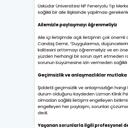
Üsküdar Üniversitesi NP Feneryolu Tıp Mer
sağlıklı bir aile ilişkisinde yapılması gereken
Ailemizle paylaşmayı öğrenmeliyiz
Aile içi iletişimde açık iletişimin çok önem
Candaş Demir, “Duygularımızı, düşüncelerimi
kalitesini arttırmayı öğrenmeliyiz ve en öne
yüzden herhangi bir sorun ayırt etmeden r
sorunun büyümesine izin vermeden sağlıklı
Geçimsizlik ve anlaşmazlıklar mutlaka 
Şiddetli geçimsizlik ve anlaşmazlığın hang
durum olduğunu kaydeden Uzman Klinik Psik
olmadan sağlıklı iletişimi engelleyen birikmişli
engelleyen her paylaşım, sorunları çözümsüz
dedi.
Yaşanan sorunlarla ilgili profesyonel d