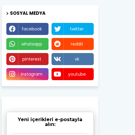
SOSYAL MEDYA
facebook
twitter
whatsapp
reddit
pinterest
vk
instagram
youtube
Yeni içerikleri e-postayla
alın: