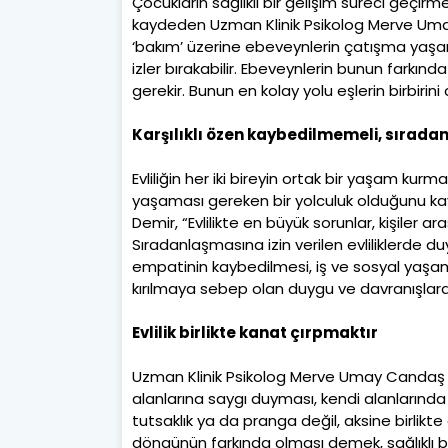
Çocukların sağlıklı bir gelişim süreci geçirm
kaydeden Uzman Klinik Psikolog Merve Uma
‘bakım’ üzerine ebeveynlerin çatışma yaşam
izler bırakabilir. Ebeveynlerin bunun farkın
gerekir. Bunun en kolay yolu eşlerin birbir
Karşılıklı özen kaybedilmemeli, sırad
Evliliğin her iki bireyin ortak bir yaşam kur
yaşaması gereken bir yolculuk olduğunu 
Demir, “Evlilikte en büyük sorunlar, kişiler a
Sıradanlaşmasına izin verilen evliliklerde d
empatinin kaybedilmesi, iş ve sosyal yaş
kırılmaya sebep olan duygu ve davranışlard
Evlilik birlikte kanat çırpmaktır
Uzman Klinik Psikolog Merve Umay Candaş Dem
alanlarına saygı duyması, kendi alanlarında 
tutsaklık ya da pranga değil, aksine birlikte
döngünün farkında olması demek, sağlıklı bir 