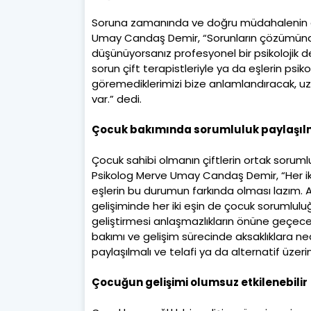
Soruna zamanında ve doğru müdahalenin ö
Umay Candaş Demir, “Sorunların çözümünde ye
düşünüyorsanız profesyonel bir psikolojik de
sorun çift terapistleriyle ya da eşlerin psik
göremediklerimizi bize anlamlandıracak, uz
var.” dedi.
Çocuk bakımında sorumluluk paylaşıl
Çocuk sahibi olmanın çiftlerin ortak sorum
Psikolog Merve Umay Candaş Demir, “Her iki
eşlerin bu durumun farkında olması lazım. A
gelişiminde her iki eşin de çocuk sorumlul
geliştirmesi anlaşmazlıkların önüne geçecek
bakımı ve gelişim sürecinde aksaklıklara ne
paylaşılmalı ve telafi ya da alternatif üzer
Çocuğun gelişimi olumsuz etkilenebilir