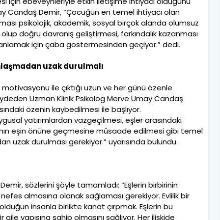
esi için ebeveynleriyle etkin iletişime ihtiyacı olduğunu
y Candaş Demir, “Çocuğun en temel ihtiyacı olan
ası psikolojik, akademik, sosyal birçok alanda olumsuz
da olup doğru davranış geliştirmesi, farkındalık kazanması
ini anlamak için çaba göstermesinden geçiyor.” dedi.
anlaşmadan uzak durulmalı
ma motivasyonu ile çıktığı uzun ve her günü özenle
kaydeden Uzman Klinik Psikolog Merve Umay Candaş
rasındaki özenin kaybedilmesi ile başlıyor.
uygusal yatırımlardan vazgeçilmesi, eşler arasındaki
amın eşin önüne geçmesine müsaade edilmesi gibi temel
an uzak durulması gerekiyor.” uyarısında bulundu.
ir, sözlerini şöyle tamamladı: “Eşlerin birbirinin
nefes almasına olanak sağlaması gerekiyor. Evlilik bir
 olduğun insanla birlikte kanat çırpmak. Eşlerin bu
aile yapısına sahip olmasını sağlıyor. Her ilişkide