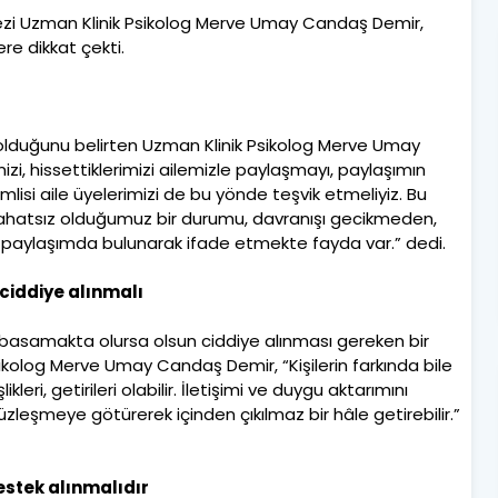
kezi Uzman Klinik Psikolog Merve Umay Candaş Demir,
lere dikkat çekti.
li olduğunu belirten Uzman Klinik Psikolog Merve Umay
zi, hissettiklerimizi ailemizle paylaşmayı, paylaşımın
mlisi aile üyelerimizi de bu yönde teşvik etmeliyiz. Bu
ahatsız olduğumuz bir durumu, davranışı gecikmeden,
 paylaşımda bulunarak ifade etmekte fayda var.” dedi.
ciddiye alınmalı
i basamakta olursa olsun ciddiye alınması gereken bir
olog Merve Umay Candaş Demir, “Kişilerin farkında bile
kleri, getirileri olabilir. İletişimi ve duygu aktarımını
leşmeye götürerek içinden çıkılmaz bir hâle getirebilir.”
estek alınmalıdır