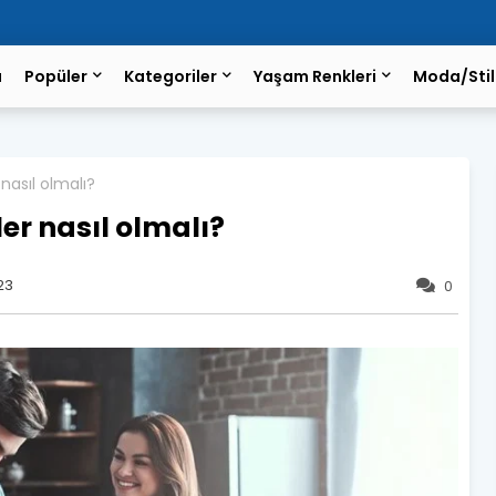
a
Popüler
Kategoriler
Yaşam Renkleri
Moda/Stil
er nasıl olmalı?
iler nasıl olmalı?
23
0