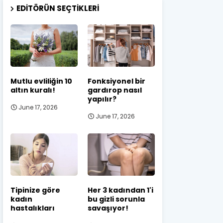
EDITÖRÜN SEÇTIKLERI
Mutlu evliliğin 10
Fonksiyonel bir
altın kuralı!
gardırop nasıl
yapılır?
June 17, 2026
June 17, 2026
Tipinize göre
Her 3 kadından 1'i
kadın
bu gizli sorunla
hastalıkları
savaşıyor!