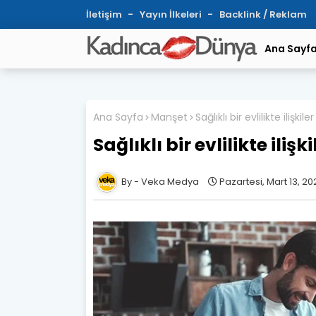
İletişim
Yayın İlkeleri
Backlink / Reklam
Ana Sayf
Ana Sayfa
Manşet
Sağlıklı bir evlilikte ilişkil
Sağlıklı bir evlilikte ilişk
Veka Medya
Pazartesi, Mart 13, 20