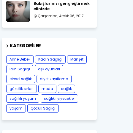
Bakışlarınızı gençleştirmek
elinizde
Çarşamba, Aralık 06, 2017
KATEGORILER
Anne Bebek
Kadın Sağlığı
Manşet
Ruh Sağlığı
aşk oyunları
cinsel sağlık
diyet zayıflama
güzellik sırları
moda
sağlık
sağlıklı yaşam
sağlıklı yiyecekler
yaşam
Çocuk Sağlığı