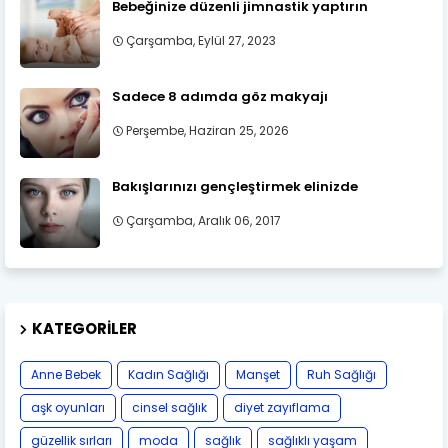
Bebeğinize düzenli jimnastik yaptırın
Çarşamba, Eylül 27, 2023
Sadece 8 adımda göz makyajı
Perşembe, Haziran 25, 2026
Bakışlarınızı gençleştirmek elinizde
Çarşamba, Aralık 06, 2017
KATEGORILER
Anne Bebek
Kadın Sağlığı
Manşet
Ruh Sağlığı
aşk oyunları
cinsel sağlık
diyet zayıflama
güzellik sırları
moda
sağlık
sağlıklı yaşam