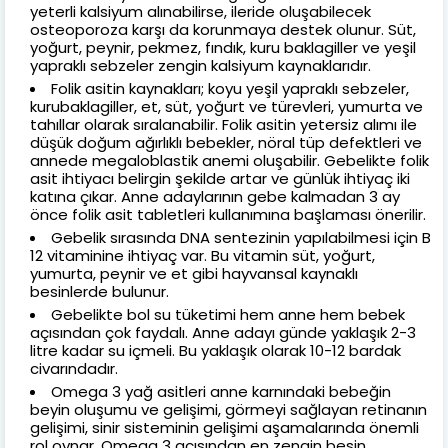
yeterli kalsiyum alınabilirse, ileride oluşabilecek
osteoporoza karşı da korunmaya destek olunur. Süt,
yoğurt, peynir, pekmez, fındık, kuru baklagiller ve yeşil
yapraklı sebzeler zengin kalsiyum kaynaklarıdır.
Folik asitin kaynakları; koyu yeşil yapraklı sebzeler,
kurubaklagiller, et, süt, yoğurt ve türevleri, yumurta ve
tahıllar olarak sıralanabilir. Folik asitin yetersiz alımı ile
düşük doğum ağırlıklı bebekler, nöral tüp defektleri ve
annede megaloblastik anemi oluşabilir. Gebelikte folik
asit ihtiyacı belirgin şekilde artar ve günlük ihtiyaç iki
katına çıkar. Anne adaylarının gebe kalmadan 3 ay
önce folik asit tabletleri kullanımına başlaması önerilir.
Gebelik sırasında DNA sentezinin yapılabilmesi için B
12 vitaminine ihtiyaç var. Bu vitamin süt, yoğurt,
yumurta, peynir ve et gibi hayvansal kaynaklı
besinlerde bulunur.
Gebelikte bol su tüketimi hem anne hem bebek
açısından çok faydalı. Anne adayı günde yaklaşık 2-3
litre kadar su içmeli. Bu yaklaşık olarak 10-12 bardak
civarındadır.
Omega 3 yağ asitleri anne karnındaki bebeğin
beyin oluşumu ve gelişimi, görmeyi sağlayan retinanın
gelişimi, sinir sisteminin gelişimi aşamalarında önemli
rol oynar. Omega 3 açısından en zengin besin