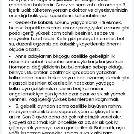
maddeleri balıklardır. Ceviz ve semizotu da omega 3
içerir. Balık tüketemiyorsanız doktor ve diyetisyeninizin
önerdiği balık yağı kapsüllerini kullanabilirsiniz.
Gebelikte kabızlık sorunu yaşıyorsanız; lifli ekmek,
bulgur, kepekli makarna, esmer pirinç, yulaf ezmesi gibi
posa içeriği yüksek tam tahıllı besinler, sebze ve
meyveler tüketilebilir. Kefir gibi probiyotik ürünler, bol
su, düzenli egzersiz de kabızlık şikayetlerinizi önemli
ölçüde azaltır.
Anne adaylarının birçoğu özellikle gebeliğin ilk
aylarında sabah bulantısı sorunuyla karşı karşıya kalır.
Hormonal değişikliklerin bu bulantılara sebep olduğu
biliniyor. Bulantıları azaltmak için; sabah yataktan
kalkmadan önce, kraker veya sade kızarmış ekmek gibi
nişastalı besinleri tüketilebilir. Yataktan yavaşça
kalkmaya çalışılmalı, midenin boş kalmasını
engellemek için gün içinde azar azar ve sık sık yemek
yenmeli. Yağ içeriği yüksek besinlerden kaçınılmalı.
5. gebelik ayından sonra özellikle büyüyen rahim,
mideye mekanik baskı yaparak yanma şikayetlerini
artırır. Son 3 ayda daha da çok rahatsızlık verici olur.
Şikâyeti azaltmak için öncelikle az az, sık sık çok iyi
çiğneyerek yemeye özen gösterilmeli. Baharatlı, aşırı
yağlı, kızartma yemekler, salam, sucuk gibi tam