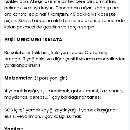
çizikler atın. Ateşin üzerine bir tencere alın, armutları,
pekmezi ve suyu koyun. Tencerenin ağzını kapatıp ara
ara kontrol edip hafif karıştırın. 40 dakika kısık ateşte
pişirin. Servis tabağına aldıktan sonra üzerine tencerede
kalan pekmezi de gezdirin ve tarçın serpin.
YEŞİL MERCİMEKLİ SALATA
Bu salata ile folik asit, kalsiyum, posa, C vitamini,
omega-9 yağ asidi ve diğer çeşitli vitamin minerallerden
yararlanabilirsiniz.
Malzemeler:
(1 porsiyon için)
4 yemek kaşığı yeşil mercimek, göbek marul, taze nane,
maydonoz, dereotu, 1 çay bardağı nar tanesi
SOS için; 1 yemek kaşığı zeytinyağı, 1 yemek kaşığı nar
ekşisi veya limon, 1 çay kaşığı sumak
Yapılışı: