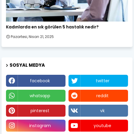
Kadın Sağlığı
Kadınlarda en sık görülen 5 hastalık nedir?
Pazartesi, Nisan 21, 2025
SOSYAL MEDYA
facebook
twitter
whatsapp
reddit
pinterest
vk
instagram
youtube