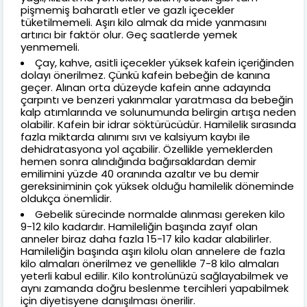
pişmemiş baharatlı etler ve gazlı içecekler
tüketilmemeli. Aşırı kilo almak da mide yanmasını
artırıcı bir faktör olur. Geç saatlerde yemek
yenmemeli.
Çay, kahve, asitli içecekler yüksek kafein içeriğinden
dolayı önerilmez. Çünkü kafein bebeğin de kanına
geçer. Alınan orta düzeyde kafein anne adayında
çarpıntı ve benzeri yakınmalar yaratmasa da bebeğin
kalp atımlarında ve solunumunda belirgin artışa neden
olabilir. Kafein bir idrar söktürücüdür. Hamilelik sırasında
fazla miktarda alınımı sıvı ve kalsiyum kaybı ile
dehidratasyona yol açabilir. Özellikle yemeklerden
hemen sonra alındığında bağırsaklardan demir
emilimini yüzde 40 oranında azaltır ve bu demir
gereksiniminin çok yüksek olduğu hamilelik döneminde
oldukça önemlidir.
Gebelik sürecinde normalde alınması gereken kilo
9-12 kilo kadardır. Hamileliğin başında zayıf olan
anneler biraz daha fazla 15-17 kilo kadar alabilirler.
Hamileliğin başında aşırı kilolu olan annelere de fazla
kilo almaları önerilmez ve genellikle 7-8 kilo almaları
yeterli kabul edilir. Kilo kontrolünüzü sağlayabilmek ve
aynı zamanda doğru beslenme tercihleri yapabilmek
için diyetisyene danışılması önerilir.