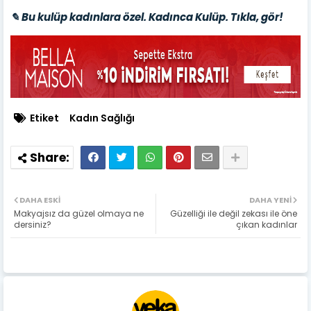
✎ Bu kulüp kadınlara özel. Kadınca Kulüp. Tıkla, gör!
Etiket
Kadın Sağlığı
DAHA ESKI
DAHA YENI
Makyajsız da güzel olmaya ne
Güzelliği ile değil zekası ile öne
dersiniz?
çıkan kadınlar