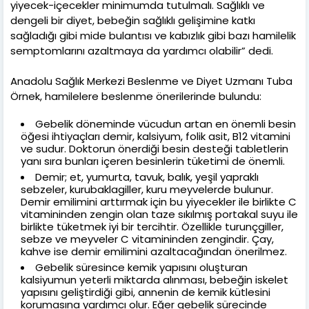
yiyecek-içecekler minimumda tutulmalı. Sağlıklı ve
dengeli bir diyet, bebeğin sağlıklı gelişimine katkı
sağladığı gibi mide bulantısı ve kabızlık gibi bazı hamilelik
semptomlarını azaltmaya da yardımcı olabilir” dedi.
Anadolu Sağlık Merkezi Beslenme ve Diyet Uzmanı Tuba
Örnek, hamilelere beslenme önerilerinde bulundu:
Gebelik döneminde vücudun artan en önemli besin
öğesi ihtiyaçları demir, kalsiyum, folik asit, B12 vitamini
ve sudur. Doktorun önerdiği besin desteği tabletlerin
yanı sıra bunları içeren besinlerin tüketimi de önemli.
Demir; et, yumurta, tavuk, balık, yeşil yapraklı
sebzeler, kurubaklagiller, kuru meyvelerde bulunur.
Demir emilimini arttırmak için bu yiyecekler ile birlikte C
vitamininden zengin olan taze sıkılmış portakal suyu ile
birlikte tüketmek iyi bir tercihtir. Özellikle turunçgiller,
sebze ve meyveler C vitamininden zengindir. Çay,
kahve ise demir emilimini azaltacağından önerilmez.
Gebelik süresince kemik yapısını oluşturan
kalsiyumun yeterli miktarda alınması, bebeğin iskelet
yapısını geliştirdiği gibi, annenin de kemik kütlesini
korumasına yardımcı olur. Eğer gebelik sürecinde