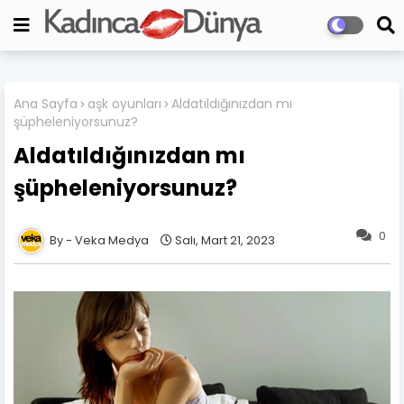
Ana Sayfa
aşk oyunları
Aldatıldığınızdan mı
şüpheleniyorsunuz?
Aldatıldığınızdan mı
şüpheleniyorsunuz?
0
Veka Medya
Salı, Mart 21, 2023