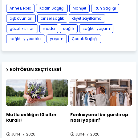
Anne Bebek
Kadın Sağlığı
Manşet
Ruh Sağlığı
aşk oyunları
cinsel sağlık
diyet zayıflama
güzellik sırları
moda
sağlık
sağlıklı yaşam
sağlıklı yiyecekler
yaşam
Çocuk Sağlığı
EDITÖRÜN SEÇTIKLERI
Mutlu evliliğin 10 altın
Fonksiyonel bir gardırop
kuralı!
nasıl yapılır?
June 17, 2026
June 17, 2026