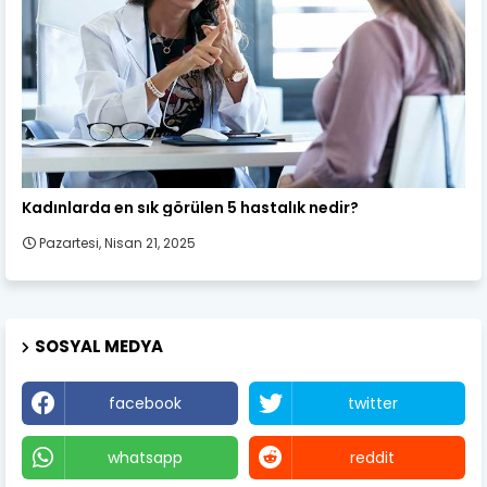
Kadın Sağlığı
Kadınlarda en sık görülen 5 hastalık nedir?
Pazartesi, Nisan 21, 2025
SOSYAL MEDYA
facebook
twitter
whatsapp
reddit