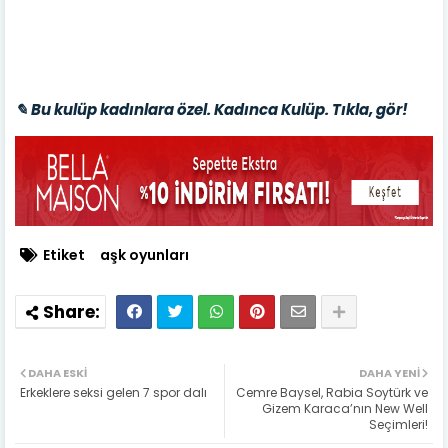
✎ Bu kulüp kadınlara özel. Kadınca Kulüp. Tıkla, gör!
Etiket
aşk oyunları
DAHA ESKI
DAHA YENI
Erkeklere seksi gelen 7 spor dalı
Cemre Baysel, Rabia Soytürk ve
Gizem Karaca’nın New Well
Seçimleri!