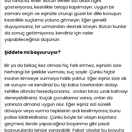
sizi rahatsız eder. Bütün veriler sizi aldattığını
gösteriyorsa, kesinlikle telaşa kapılmayın. Uygun bir
zamanı seçin ve eşinizle oturup güzel bir dille konuşun.
Kesinlikle suçlama yoluna gitmeyin. Eğer gerekli
duyuyorsanız, bir uzmandan destek isteyin. Bütün bunlar
da sonuç getirmiyorsa, kendiniz için neler
yapabileceğinizi düşünün.
Şiddete mi başvuruyor?
Bir ya da birkaç kez olması hiç fark etmez, eşinizin size
herhangi bir şekilde vurması, suç sayılır. Çünkü hiçbir
insanın kimseye vurmaya hakkı yoktur. Eğer eşiniz size sık
sık vuruyor ve kendinizi bu tip kaba tavırlardan dolayı
tehlike altında hissediyorsanız, ondan biraz uzak kalmayı
deneyebilirsiniz. Küçük çocuklarınız varsa, onları da
yanınıza almanız uygun olur. Eğer eşiniz sizi sürekli
dövüyor veya vurma tepkisinin ardı kesilmiyorsa, bunu
polise bildirebilirsiniz. Çünkü böyle bir olayın kayıtlara
geçmesi, ilerde yapacağınız boşanma gibi yasal
başvurularda işinize yarayabilir. Fakat olaylar bu boyuta