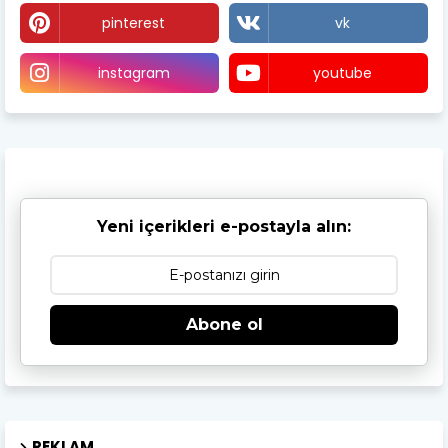
pinterest
vk
instagram
youtube
Yeni içerikleri e-postayla alın:
Abone ol
REKLAM