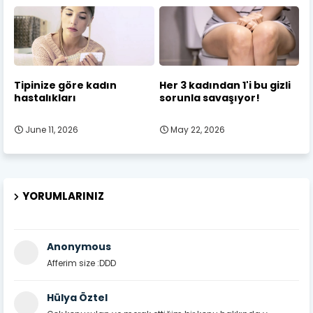
Tipinize göre kadın
Her 3 kadından 1'i bu gizli
hastalıkları
sorunla savaşıyor!
June 11, 2026
May 22, 2026
YORUMLARINIZ
Anonymous
Afferim size :DDD
Hülya Öztel