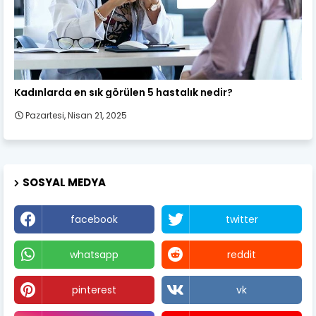
Kadın Sağlığı
Kadınlarda en sık görülen 5 hastalık nedir?
Pazartesi, Nisan 21, 2025
SOSYAL MEDYA
facebook
twitter
whatsapp
reddit
pinterest
vk