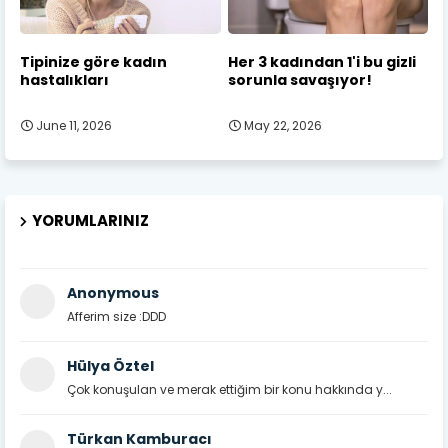
Tipinize göre kadın
Her 3 kadından 1'i bu gizli
hastalıkları
sorunla savaşıyor!
June 11, 2026
May 22, 2026
YORUMLARINIZ
Anonymous
Afferim size :DDD
Hülya Öztel
Çok konuşulan ve merak ettiğim bir konu hakkında y...
Türkan Kamburacı