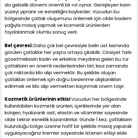
da gebelik dönemi önemli bir rol oynar. Genişleyen karın
yüzeyi yıpranır ve esnekliğini kaybeder. Vücudun bu
bölgesinde çatlak oluşumunu önlemek için cilde badem
yağıyla masaj yapmak ve kozmetik ürünlerden
faydalanmak olumlu sonuç verir.
Bel çevresi:
Daha çok bel çevresiyle belin üst kısmında
görülen çatlaklar her yaşta ortaya çıkabilir. Cinsiyet farkı
gözetmeksizin kadın ve erkekte meydana gelen bu tür
çatlakların en önemli nedenlerinden biri; kısa zamanda
çok miktarda kilo alıp vermektir. Bu şekilde oluşan
çatlakları önlemek için doğru beslenme alışkanlıkları
edinmek ve kilo alıp vermekten kaçınmak önem taşır.
Kozmetik ürünlerinin etkisi
Vücudun her bölgesinde
kullanılabilen kozmetik ürünleri, içeriklerinde yer alan
kolajen, hyalüranik asit, elastin ve vitaminler sayesinde
cilde tekrar esneklik kazandırırlar. Günde 1 kez, çatlakların
bulunduğu bölge üzerine hafif bir şekilde masaj yaparak
uygulayacağınız kremler sayesinde istenen etkiyi elde