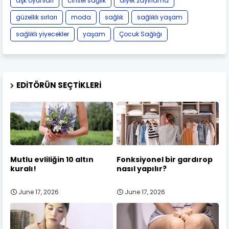
aşk oyunları
cinsel sağlık
diyet zayıflama
güzellik sırları
moda
sağlık
sağlıklı yaşam
sağlıklı yiyecekler
yaşam
Çocuk Sağlığı
EDITÖRÜN SEÇTIKLERI
Mutlu evliliğin 10 altın
Fonksiyonel bir gardırop
kuralı!
nasıl yapılır?
June 17, 2026
June 17, 2026