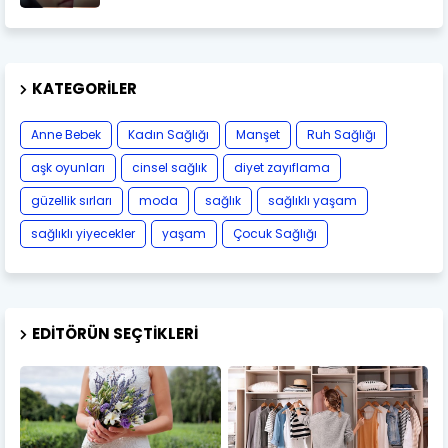
KATEGORILER
Anne Bebek
Kadın Sağlığı
Manşet
Ruh Sağlığı
aşk oyunları
cinsel sağlık
diyet zayıflama
güzellik sırları
moda
sağlık
sağlıklı yaşam
sağlıklı yiyecekler
yaşam
Çocuk Sağlığı
EDITÖRÜN SEÇTIKLERI