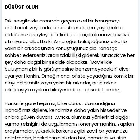
DÜRÜST OLUN
Eski sevgilinizle aranızda geçen özel bir konuşmayı
anlatacak veya adet öncesi sendromu yaşamakta
olduğunuzu söyleyecek kadar da açık olmanızı tavsiye
etmiyoruz elbette ki. Ama eğer buluştuğunuz erkekle
yakın bir arkadaşınızla konuştuğunuz gibi rahatça
sohbet ederseniz, aranızdaki ilişki giderek ısınacak ve her
şey daha doğal bir şekilde akacaktır. "Böylelikle
buluşmanız bir iş görüşmesine benzemeyecektir" diye
uyarıyor Hankin. Örneğin ona, ofiste yaşadığınız komik bir
olayı anlatabilir veya yakın bir arkadaşınızın erkek
arkadaşıyla ayrılma hikayesinden bahsedebilirsiniz.
Hankin'e göre hepimiz, bize dürüst davrandığına
inandığımız kişilere, kendimize daha yakın hisseder ve
onlara güven duyarız. Ayrıca, olumsuz yönlerinizi açığa
vurma tekniğini de uygulamanızı öneriyor Hankin. Yapılan
araştırmalar, yükseklik korkunuz gibi zayıf bir yönünüzü
anlatmanın, başkalarının sizden hoşlanmasını ve sizin