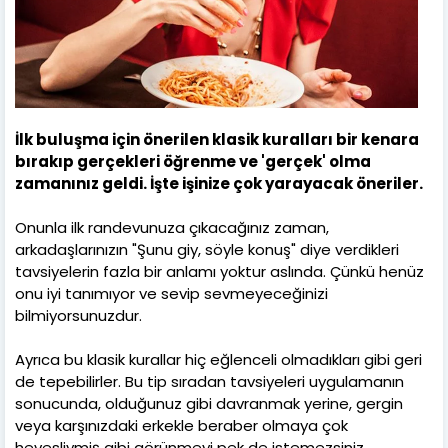
İlk buluşma için önerilen klasik kuralları bir kenara
bırakıp gerçekleri öğrenme ve 'gerçek' olma
zamanınız geldi. İşte işinize çok yarayacak öneriler.
Onunla ilk randevunuza çıkacağınız zaman,
arkadaşlarınızın "Şunu giy, söyle konuş" diye verdikleri
tavsiyelerin fazla bir anlamı yoktur aslında. Çünkü henüz
onu iyi tanımıyor ve sevip sevmeyeceğinizi
bilmiyorsunuzdur.
Ayrıca bu klasik kurallar hiç eğlenceli olmadıkları gibi geri
de tepebilirler. Bu tip sıradan tavsiyeleri uygulamanın
sonucunda, olduğunuz gibi davranmak yerine, gergin
veya karşınızdaki erkekle beraber olmaya çok
hevesliymiş gibi görünmeyi pek de istemezsiniz