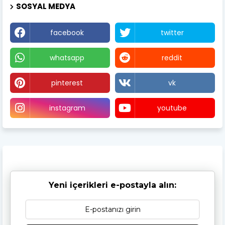
SOSYAL MEDYA
facebook
twitter
whatsapp
reddit
pinterest
vk
instagram
youtube
Yeni içerikleri e-postayla alın: