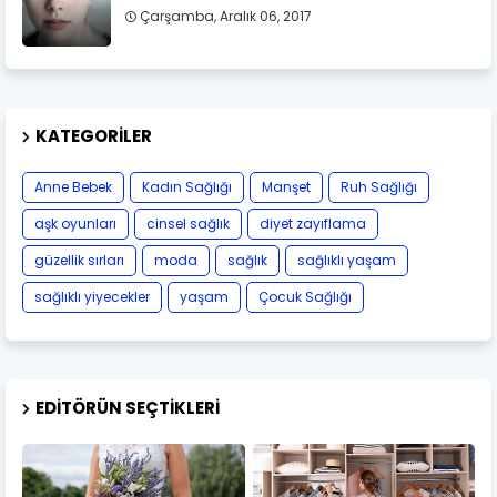
Çarşamba, Aralık 06, 2017
KATEGORILER
Anne Bebek
Kadın Sağlığı
Manşet
Ruh Sağlığı
aşk oyunları
cinsel sağlık
diyet zayıflama
güzellik sırları
moda
sağlık
sağlıklı yaşam
sağlıklı yiyecekler
yaşam
Çocuk Sağlığı
EDITÖRÜN SEÇTIKLERI