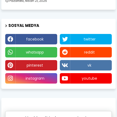
Pazartesi, Nisan 21, 2025
SOSYAL MEDYA
facebook
twitter
whatsapp
reddit
pinterest
vk
instagram
youtube