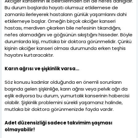
Akciğer kanserinin ilk belirtilerinden biri de nefes darlığıdır.
Bu durum başlarda hayatı olumsuz etkilemese de
zamanla ilerleyerek hastaların günlük yaşamlarını dahi
etkilemeye başlar. Örneğin birçok akciğer kanseri
hastası, merdiven çıkarken bile nefesinin tıkandığını,
nefes alamadığını ve göğsünün sıkıştığını hisseder. Böyle
durumlarda kişi, mutlaka bir doktora görünmelidir. Çünkü
kişinin akciğer kanseri olması durumunda erken teşhis
hayatını kurtaracaktır.
Karın ağrısı ve şişkinlik varsa…
Söz konusu kadınlar olduğunda en önemli sorunların
başında gelen şişkinliğe, karın ağrısı veya pelvik ağrı da
eşlik ediyorsa bu durum, yumurtalık kanserinin habercisi
olabilir. Şişkinlik problemini sürekli yaşamanız halinde,
mutlaka bir doktora görünmenizde fayda vardır.
Adet düzensizliği sadece takvimim şaşması
olmayabilir!