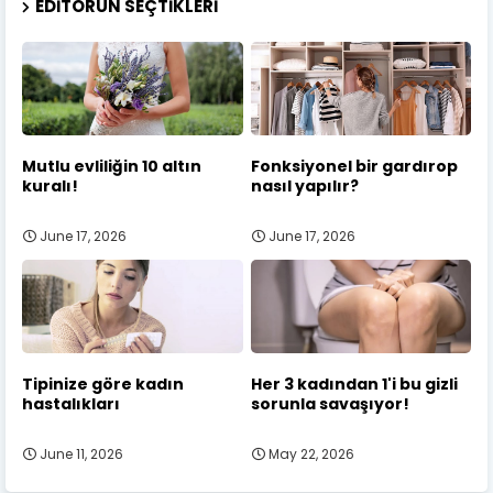
EDITÖRÜN SEÇTIKLERI
Mutlu evliliğin 10 altın
Fonksiyonel bir gardırop
kuralı!
nasıl yapılır?
June 17, 2026
June 17, 2026
Tipinize göre kadın
Her 3 kadından 1'i bu gizli
hastalıkları
sorunla savaşıyor!
June 11, 2026
May 22, 2026