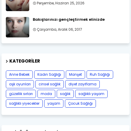
Perşembe, Haziran 25, 2026
Bakışlarınızı gençleştirmek elinizde
Çarşamba, Aralık 06, 2017
KATEGORILER
Anne Bebek
Kadın Sağlığı
Manşet
Ruh Sağlığı
aşk oyunları
cinsel sağlık
diyet zayıflama
güzellik sırları
moda
sağlık
sağlıklı yaşam
sağlıklı yiyecekler
yaşam
Çocuk Sağlığı