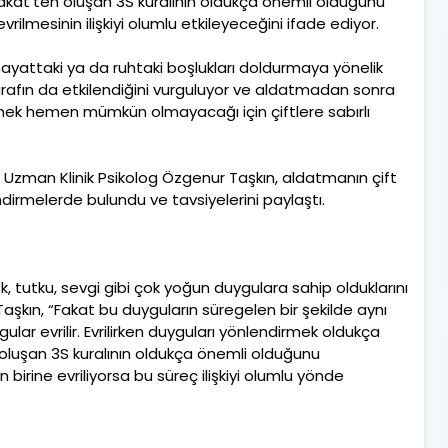
adakat’ten oluşan 3S kuralının oldukça önemli olduğunu
vrilmesinin ilişkiyi olumlu etkileyeceğini ifade ediyor.
hayattaki ya da ruhtaki boşlukları doldurmaya yönelik
rafın da etkilendiğini vurguluyor ve aldatmadan sonra
nmek hemen mümkün olmayacağı için çiftlere sabırlı
Uzman Klinik Psikolog Özgenur Taşkın, aldatmanın çift
lendirmelerde bulundu ve tavsiyelerini paylaştı.
aşk, tutku, sevgi gibi çok yoğun duygulara sahip olduklarını
şkın, “Fakat bu duyguların süregelen bir şekilde aynı
r evrilir. Evrilirken duyguları yönlendirmek oldukça
n oluşan 3S kuralının oldukça önemli olduğunu
n birine evriliyorsa bu süreç ilişkiyi olumlu yönde