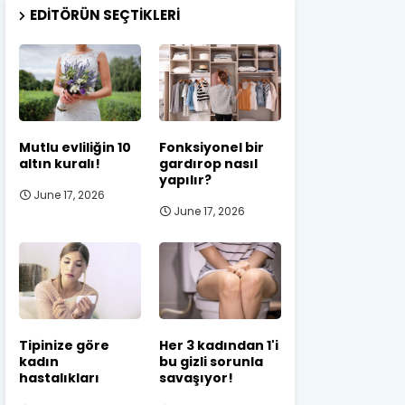
EDITÖRÜN SEÇTIKLERI
Mutlu evliliğin 10
Fonksiyonel bir
altın kuralı!
gardırop nasıl
yapılır?
June 17, 2026
June 17, 2026
Tipinize göre
Her 3 kadından 1'i
kadın
bu gizli sorunla
hastalıkları
savaşıyor!