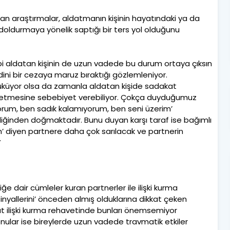
lan araştırmalar, aldatmanın kişinin hayatındaki ya da
ı doldurmaya yönelik saptığı bir ters yol olduğunu
:
ibi aldatan kişinin de uzun vadede bu durum ortaya çıksın
dini bir cezaya maruz bıraktığı gözlemleniyor.
özüküyor olsa da zamanla aldatan kişide sadakat
ssetmesine sebebiyet verebiliyor. Çokça duyduğumuz
orum, ben sadık kalamıyorum, ben seni üzerim’
izliğinden doğmaktadır. Bunu duyan karşı taraf ise bağımlı
m’ diyen partnere daha çok sarılacak ve partnerin
”
iğe dair cümleler kuran partnerler ile ilişki kurma
sinyallerini’ önceden almış olduklarına dikkat çeken
at ilişki kurma rehavetinde bunları önemsemiyor
nular ise bireylerde uzun vadede travmatik etkiler