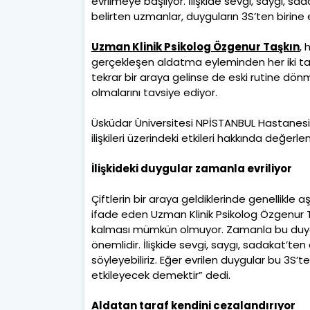
evrilmeye başlıyor. İlişkide sevgi, saygı, s
belirten uzmanlar, duyguların 3S’ten birine e
Uzman Klinik Psikolog Özgenur Taşkın
, 
gerçekleşen aldatma eyleminden her iki ta
tekrar bir araya gelinse de eski rutine dö
olmalarını tavsiye ediyor.
Üsküdar Üniversitesi NPİSTANBUL Hastanesi 
ilişkileri üzerindeki etkileri hakkında değer
İlişkideki duygular zamanla evriliyor
Çiftlerin bir araya geldiklerinde genellikle 
ifade eden Uzman Klinik Psikolog Özgenur Ta
kalması mümkün olmuyor. Zamanla bu duygula
önemlidir. İlişkide sevgi, saygı, sadakat’te
söyleyebiliriz. Eğer evrilen duygular bu 3S’te
etkileyecek demektir” dedi.
Aldatan taraf kendini cezalandırıyor