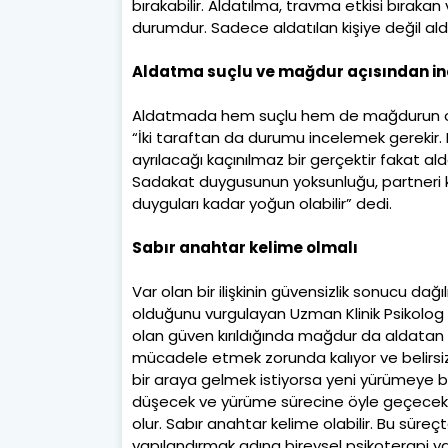
bırakabilir. Aldatılma, travma etkisi bırakan v
durumdur. Sadece aldatılan kişiye değil alda
Aldatma suçlu ve mağdur açısından in
Aldatmada hem suçlu hem de mağdurun old
“İki taraftan da durumu incelemek gerekir.
ayrılacağı kaçınılmaz bir gerçektir fakat al
Sadakat duygusunun yoksunluğu, partneri 
duyguları kadar yoğun olabilir” dedi.
Sabır anahtar kelime olmalı
Var olan bir ilişkinin güvensizlik sonucu d
olduğunu vurgulayan Uzman Klinik Psikolog Ö
olan güven kırıldığında mağdur da aldatan p
mücadele etmek zorunda kalıyor ve belirsizl
bir araya gelmek istiyorsa yeni yürümeye b
düşecek ve yürüme sürecine öyle geçecekti
olur. Sabır anahtar kelime olabilir. Bu süreç
yapılandırmak adına bireysel psikoterapi ya 