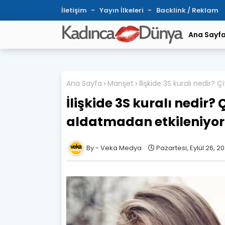
İletişim
Yayın İlkeleri
Backlink / Reklam
Ana Sayf
Ana Sayfa
Manşet
İlişkide 3S kuralı nedir? Ç
İlişkide 3S kuralı nedir? Ç
aldatmadan etkileniyor
Veka Medya
Pazartesi, Eylül 26, 2