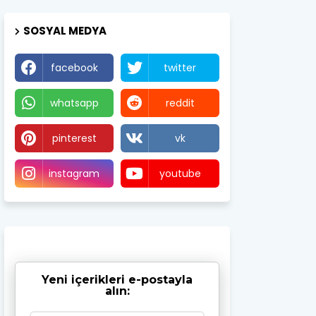
SOSYAL MEDYA
facebook
twitter
whatsapp
reddit
pinterest
vk
instagram
youtube
Yeni içerikleri e-postayla
alın: