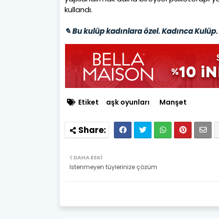
kullandı.
✎ Bu kulüp kadınlara özel. Kadınca Kulüp. 
Etiket
aşk oyunları
Manşet
DAHA ESKI
İstenmeyen tüylerinize çözüm