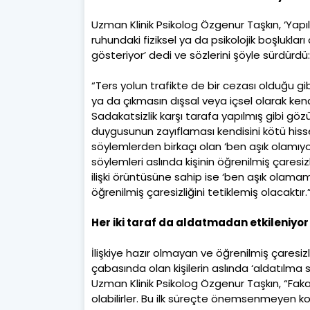
Uzman Klinik Psikolog Özgenur Taşkın, ‘Yapı
ruhundaki fiziksel ya da psikolojik boşluklar
gösteriyor’ dedi ve sözlerini şöyle sürdürdü
“Ters yolun trafikte de bir cezası olduğu g
ya da çıkmasın dışsal veya içsel olarak ken
Sadakatsizlik karşı tarafa yapılmış gibi g
duygusunun zayıflaması kendisini kötü hi
söylemlerden birkaçı olan ‘ben aşık olamıy
söylemleri aslında kişinin öğrenilmiş çares
ilişki örüntüsüne sahip ise ‘ben aşık olama
öğrenilmiş çaresizliğini tetiklemiş olacaktır.
Her iki taraf da aldatmadan etkileniyor
İlişkiye hazır olmayan ve öğrenilmiş çaresizl
çabasında olan kişilerin aslında ‘aldatılma 
Uzman Klinik Psikolog Özgenur Taşkın, “Fak
olabilirler. Bu ilk süreçte önemsenmeyen ko