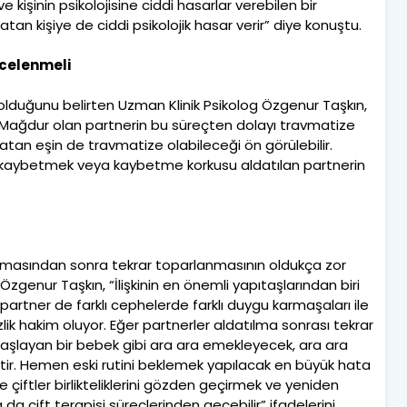
e kişinin psikolojisine ciddi hasarlar verebilen bir
tan kişiye de ciddi psikolojik hasar verir” diye konuştu.
celenmeli
uğunu belirten Uzman Klinik Psikolog Özgenur Taşkın,
 Mağdur olan partnerin bu süreçten dolayı travmatize
datan eşin de travmatize olabileceği ön görülebilir.
kaybetmek veya kaybetme korkusu aldatılan partnerin
ağılmasından sonra tekrar toparlanmasının oldukça zor
zgenur Taşkın, “İlişkinin en önemli yapıtaşlarından biri
artner de farklı cephelerde farklı duygu karmaşaları ile
ik hakim oluyor. Eğer partnerler aldatılma sonrası tekrar
aşlayan bir bebek gibi ara ara emekleyecek, ara ara
r. Hemen eski rutini beklemek yapılacak en büyük hata
te çiftler birlikteliklerini gözden geçirmek ve yeniden
da çift terapisi süreçlerinden geçebilir” ifadelerini