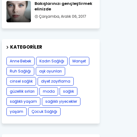
Bakışlarınızı gençleştirmek
elinizde
Çarşamba, Aralık 06, 2017
KATEGORILER
Anne Bebek
Kadın Sağlığı
Manşet
Ruh Sağlığı
aşk oyunları
cinsel sağlık
diyet zayıflama
güzellik sırları
moda
sağlık
sağlıklı yaşam
sağlıklı yiyecekler
yaşam
Çocuk Sağlığı