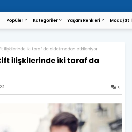
a
Popüler
Kategoriler
Yaşam Renkleri
Moda/Stil
ift ilişkilerinde iki taraf da aldatmadan etkileniyor
ift ilişkilerinde iki taraf da
022
0