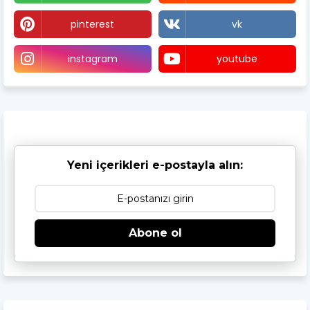
pinterest
vk
instagram
youtube
Yeni içerikleri e-postayla alın:
Abone ol