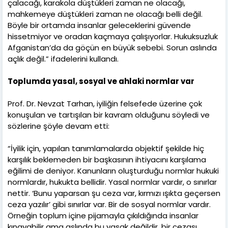
çalacağı, karakola düştükleri zaman ne olacağı,
mahkemeye düştükleri zaman ne olacağı belli değil.
Böyle bir ortamda insanlar geleceklerini güvende
hissetmiyor ve oradan kaçmaya çalışıyorlar. Hukuksuzluk
Afganistan’da da göçün en büyük sebebi. Sorun aslında
açlık değil.” ifadelerini kullandı.
Toplumda yasal, sosyal ve ahlaki normlar var
Prof. Dr. Nevzat Tarhan, iyiliğin felsefede üzerine çok
konuşulan ve tartışılan bir kavram olduğunu söyledi ve
sözlerine şöyle devam etti:
“İyilik için, yapılan tanımlamalarda objektif şekilde hiç
karşılık beklemeden bir başkasının ihtiyacını karşılama
eğilimi de deniyor. Kanunların oluşturduğu normlar hukuki
normlardır, hukukta bellidir. Yasal normlar vardır, o sınırlar
nettir. ‘Bunu yaparsan şu ceza var, kırmızı ışıkta geçersen
ceza yazılır’ gibi sınırlar var. Bir de sosyal normlar vardır.
Örneğin toplum içine pijamayla çıkıldığında insanlar
kınayabilir ama aslında bu yasak değildir, bir cezası