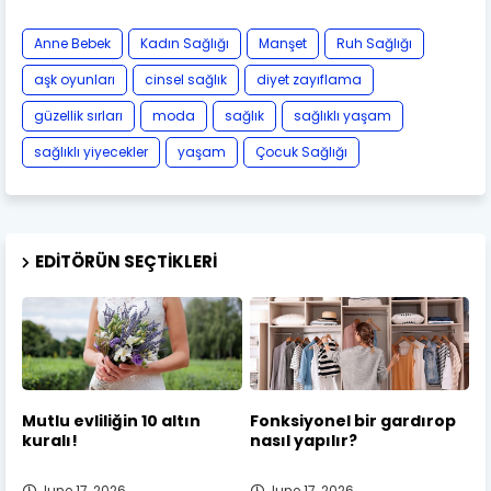
Anne Bebek
Kadın Sağlığı
Manşet
Ruh Sağlığı
aşk oyunları
cinsel sağlık
diyet zayıflama
güzellik sırları
moda
sağlık
sağlıklı yaşam
sağlıklı yiyecekler
yaşam
Çocuk Sağlığı
EDITÖRÜN SEÇTIKLERI
Mutlu evliliğin 10 altın
Fonksiyonel bir gardırop
kuralı!
nasıl yapılır?
June 17, 2026
June 17, 2026