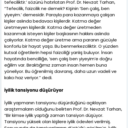
tefeciliktir.’ sözünü hatırlatan Prof. Dr. Nevzat Tarhan,
“Tefecilik, faizcilik ne demek? Kişinin ‘Sen çalış, ben
yiyeyim.’ demesidir. Parayla para kazanmaya çalışan
kişiler aslında bedavacı kişilerdir. Katma değer
üretmeyen kişilerdir. Katma değer üretmeden
kazanmak isteyen kişiler başkasının hakkını aslında
çalıyorlar. Katma değer üretme ama paranın gücüyle
konforlu bir hayat yaşa. Bu benmerkezciliktir. O yüzden
kutsal öğretilerin hepsi faizciliği yanlış buluyor. İnsan
hayatında bencilliğe, ‘sen çalış ben yiyeyim’e doğru
eğilim var. Bıraktığımız zaman insan hemen buna
yöneliyor. Bu öğrenilmiş davranış, daha uzun vadeli ve
kalıcı haz veriyor.” dedi.
İyilik tansiyonu düşürüyor
İyilik yapmanın tansiyonu düşürdüğünü açıklayan
araştırmaların olduğunu belirten Prof. Dr. Nevzat Tarhan,
“Bir kimse iyilik yaptığı zaman tansiyon düşüyor.
Tansiyonu yüksek olan kişilere iyilik ödevleri verilmiş.
Sonucunda da tansiyonlarının düştüğü görülmüş. İyilik