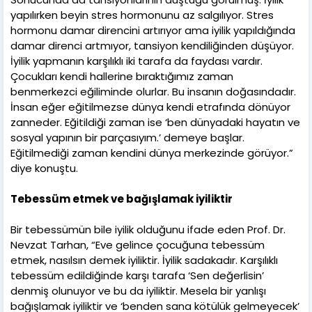
yapılırken beyin stres hormonunu az salgılıyor. Stres
hormonu damar direncini artırıyor ama iyilik yapıldığında
damar direnci artmıyor, tansiyon kendiliğinden düşüyor.
İyilik yapmanın karşılıklı iki tarafa da faydası vardır.
Çocukları kendi hallerine bıraktığımız zaman
benmerkezci eğiliminde olurlar. Bu insanın doğasındadır.
İnsan eğer eğitilmezse dünya kendi etrafında dönüyor
zanneder. Eğitildiği zaman ise ‘ben dünyadaki hayatın ve
sosyal yapının bir parçasıyım.’ demeye başlar.
Eğitilmediği zaman kendini dünya merkezinde görüyor.”
diye konuştu.
Tebessüm etmek ve bağışlamak iyiliktir
Bir tebessümün bile iyilik olduğunu ifade eden Prof. Dr.
Nevzat Tarhan, “Eve gelince çocuğuna tebessüm
etmek, nasılsın demek iyiliktir. İyilik sadakadır. Karşılıklı
tebessüm edildiğinde karşı tarafa ‘Sen değerlisin’
denmiş olunuyor ve bu da iyiliktir. Mesela bir yanlışı
bağışlamak iyiliktir ve ‘benden sana kötülük gelmeyecek’