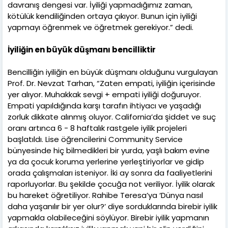
davranış dengesi var. İyiliği yapmadığımız zaman,
kötülük kendiliğinden ortaya çıkıyor. Bunun için iyiliği
yapmayı öğrenmek ve öğretmek gerekiyor.” dedi.
İyiliğin en büyük düşmanı bencilliktir
Bencilliğin iyiliğin en büyük düşmanı olduğunu vurgulayan
Prof. Dr. Nevzat Tarhan, “Zaten empati, iyiliğin içerisinde
yer alıyor. Muhakkak sevgi + empati iyiliği doğuruyor.
Empati yapıldığında karşı tarafın ihtiyacı ve yaşadığı
zorluk dikkate alınmış oluyor. California’da şiddet ve suç
oranı artınca 6 - 8 haftalık rastgele iyilik projeleri
başlatıldı. Lise öğrencilerini Community Service
bünyesinde hiç bilmedikleri bir yurda, yaşlı bakım evine
ya da çocuk koruma yerlerine yerleştiriyorlar ve gidip
orada çalışmaları isteniyor. İki ay sonra da faaliyetlerini
raporluyorlar. Bu şekilde çocuğa not veriliyor. İyilik olarak
bu hareket öğretiliyor. Rahibe Teresa’ya ‘Dünya nasıl
daha yaşanılır bir yer olur?’ diye sorduklarında birebir iyilik
yapmakla olabileceğini söylüyor. Birebir iyilik yapmanın