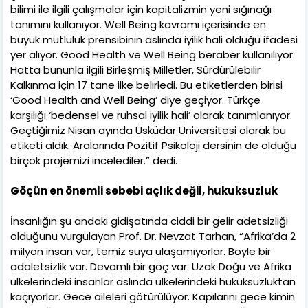
bilimi ile ilgili çalışmalar için kapitalizmin yeni sığınağı
tanımını kullanıyor. Well Being kavramı içerisinde en
büyük mutluluk prensibinin aslında iyilik hali olduğu ifadesi
yer alıyor. Good Health ve Well Being beraber kullanılıyor.
Hatta bununla ilgili Birleşmiş Milletler, Sürdürülebilir
Kalkınma için 17 tane ilke belirledi. Bu etiketlerden birisi
‘Good Health and Well Being’ diye geçiyor. Türkçe
karşılığı ‘bedensel ve ruhsal iyilik hali’ olarak tanımlanıyor.
Geçtiğimiz Nisan ayında Üsküdar Üniversitesi olarak bu
etiketi aldık. Aralarında Pozitif Psikoloji dersinin de olduğu
birçok projemizi incelediler.” dedi.
Göçün en önemli sebebi açlık değil, hukuksuzluk
İnsanlığın şu andaki gidişatında ciddi bir gelir adetsizliği
olduğunu vurgulayan Prof. Dr. Nevzat Tarhan, “Afrika’da 2
milyon insan var, temiz suya ulaşamıyorlar. Böyle bir
adaletsizlik var. Devamlı bir göç var. Uzak Doğu ve Afrika
ülkelerindeki insanlar aslında ülkelerindeki hukuksuzluktan
kaçıyorlar. Gece aileleri götürülüyor. Kapılarını gece kimin