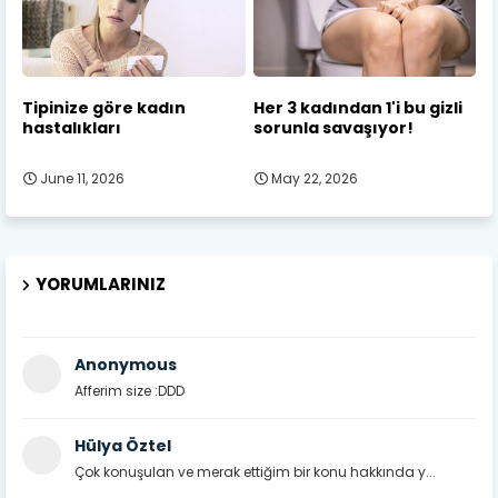
Tipinize göre kadın
Her 3 kadından 1'i bu gizli
hastalıkları
sorunla savaşıyor!
June 11, 2026
May 22, 2026
YORUMLARINIZ
Anonymous
Afferim size :DDD
Hülya Öztel
Çok konuşulan ve merak ettiğim bir konu hakkında y...