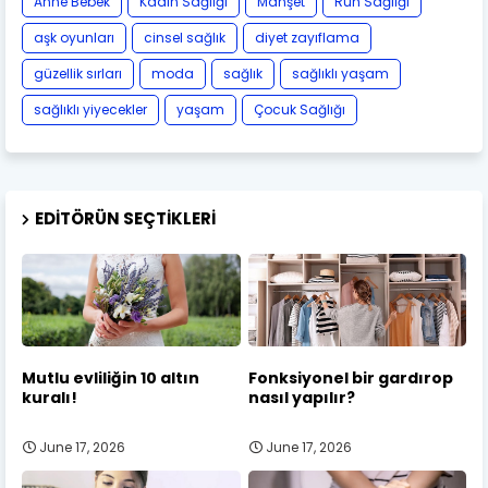
Anne Bebek
Kadın Sağlığı
Manşet
Ruh Sağlığı
aşk oyunları
cinsel sağlık
diyet zayıflama
güzellik sırları
moda
sağlık
sağlıklı yaşam
sağlıklı yiyecekler
yaşam
Çocuk Sağlığı
EDITÖRÜN SEÇTIKLERI
Mutlu evliliğin 10 altın
Fonksiyonel bir gardırop
kuralı!
nasıl yapılır?
June 17, 2026
June 17, 2026