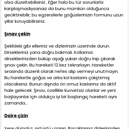
olsa düzeltebilisiniz.. Eğer hala bu tür sorunlarla
karşılaşmadıysanaız da bunu mümkün olduğunca
geciktirebilir, bu egzersilerle göğüslerinizin formunu uzun
yıllar koruyabilirsiniz.
Şınav çekin
Şekildeki gibi elleriniz ve dizlerinizin üzerinde durun.
Dirsekleriniz yana doğru bakmalı. Kollarınızı
dirseklerinizden büküp aşağı yukarı doğru inip çıkarak
şınav çekin. Bu hareketi 12 kez tekrarlayın. Hareketler
sırasında düzenli olarak nefes alıp vermeyi unutmayın.
Bu hareketle göğüs ve arka kol kaslarını çalıştırmış
olacaksınız. Bunun dışında ön omuz kaslarınız da aktif
hale gelecek. Şınav, özellikle kuvvetsiz olanlar ve yeni
başlayanlar için oldukça iyi bir başlangıç hareketi aynı
zamanda…
Daire çizin
Yere dümdüz, sırtüstü uzanın. Bacaklarınız dizlerinizden