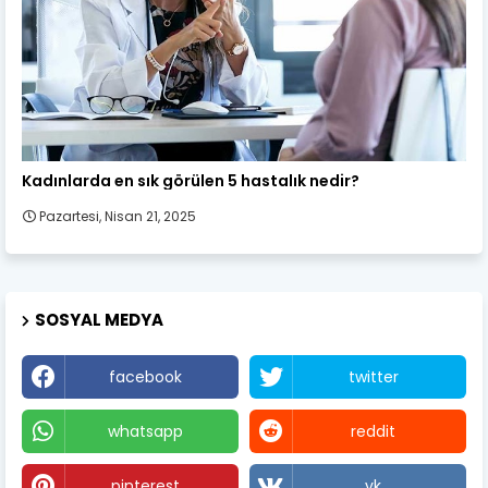
Kadın Sağlığı
Kadınlarda en sık görülen 5 hastalık nedir?
Pazartesi, Nisan 21, 2025
SOSYAL MEDYA
facebook
twitter
whatsapp
reddit
pinterest
vk