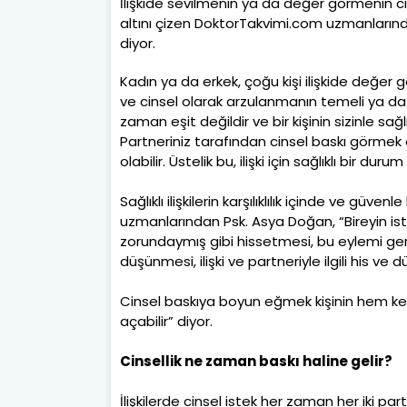
İlişkide sevilmenin ya da değer görmenin c
altını çizen DoktorTakvimi.com uzmanları
diyor.
Kadın ya da erkek, çoğu kişi ilişkide değer 
ve cinsel olarak arzulanmanın temeli ya da
zaman eşit değildir ve bir kişinin sizinle sağl
Partneriniz tarafından cinsel baskı görmek öz
olabilir. Üstelik bu, ilişki için sağlıklı bir duru
Sağlıklı ilişkilerin karşılıklılık içinde ve gü
uzmanlarından Psk. Asya Doğan, “Bireyin iste
zorundaymış gibi hissetmesi, bu eylemi ger
düşünmesi, ilişki ve partneriyle ilgili his ve 
Cinsel baskıya boyun eğmek kişinin hem kend
açabilir” diyor.
Cinsellik ne zaman baskı haline gelir?
İlişkilerde cinsel istek her zaman her iki p