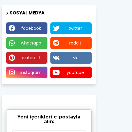
SOSYAL MEDYA
facebook
twitter
whatsapp
reddit
pinterest
vk
instagram
youtube
Yeni içerikleri e-postayla
alın: