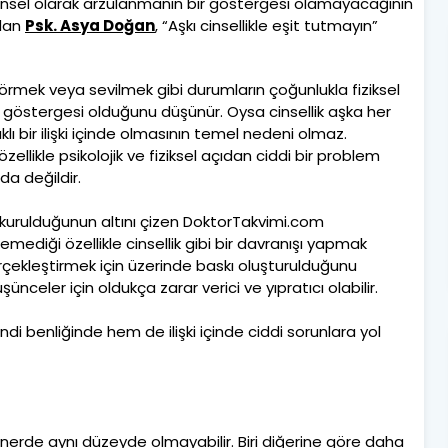
insel olarak arzulanmanın bir göstergesi olamayacağının
ndan
Psk. Asya Doğan
, “Aşkı cinsellikle eşit tutmayın”
görmek veya sevilmek gibi durumların çoğunlukla fiziksel
 göstergesi olduğunu düşünür. Oysa cinsellik aşka her
ıklı bir ilişki içinde olmasının temel nedeni olmaz.
ellikle psikolojik ve fiziksel açıdan ciddi bir problem
m da değildir.
venle kurulduğunun altını çizen DoktorTakvimi.com
mediği özellikle cinsellik gibi bir davranışı yapmak
çekleştirmek için üzerinde baskı oluşturulduğunu
düşünceler için oldukça zarar verici ve yıpratıcı olabilir.
i benliğinde hem de ilişki içinde ciddi sorunlara yol
artnerde aynı düzeyde olmayabilir. Biri diğerine göre daha