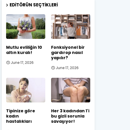
EDITÖRÜN SEÇTIKLERI
Mutlu evliliğin 10
Fonksiyonel bir
altın kuralı!
gardırop nasıl
yapılır?
June 17, 2026
June 17, 2026
Tipinize göre
Her 3 kadından 1'i
kadın
bu gizli sorunla
hastalıkları
savaşıyor!