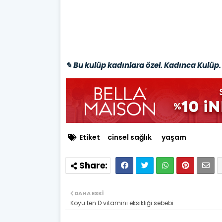
✎ Bu kulüp kadınlara özel. Kadınca Kulüp. 
Etiket
cinsel sağlık
yaşam
DAHA ESKI
Koyu ten D vitamini eksikliği sebebi