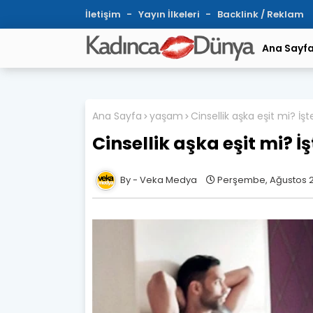
İletişim
Yayın İlkeleri
Backlink / Reklam
Ana Sayf
Ana Sayfa
yaşam
Cinsellik aşka eşit mi? İşt
Cinsellik aşka eşit mi? İş
Veka Medya
Perşembe, Ağustos 2