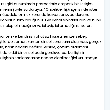
. Bu gibi durumlarda partnerlerin empatik bir iletişim
lerini şöyle sürdürüyor: “Öncelikle, ilişki içerisinde ister
ı ile mücadele etmek zorunda kalıyorsanız, bu durumu
e konuşun. Kim olduğunuzu ve kendi sınırlarını bilin ve bunu
azır olup olmadığınızı ve isteyip istemediğinizi sorun.
n dışına iten ve kendinizi rahatsız hissetmenize sebep
lişkilerde zaman zaman cinsel sorunların oluşması, gerçek
ilerde, baskı nedeni değildir. Aksine, çözüm aranması
kide ciddi bir cinsel baskı görülüyorsa, bu ilişkinin
e ilişkinin sonlanmasına neden olabileceğini unutmayın.”