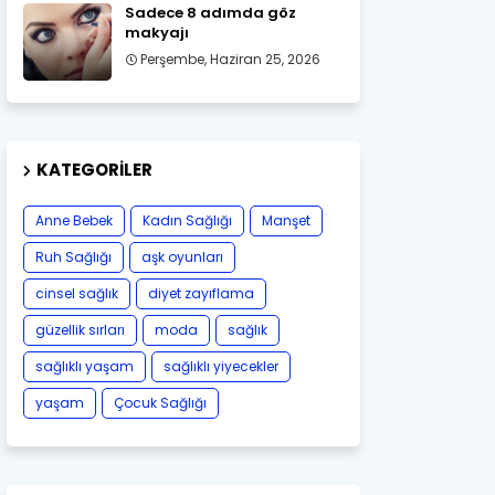
Sadece 8 adımda göz
makyajı
Perşembe, Haziran 25, 2026
KATEGORILER
Anne Bebek
Kadın Sağlığı
Manşet
Ruh Sağlığı
aşk oyunları
cinsel sağlık
diyet zayıflama
güzellik sırları
moda
sağlık
sağlıklı yaşam
sağlıklı yiyecekler
yaşam
Çocuk Sağlığı