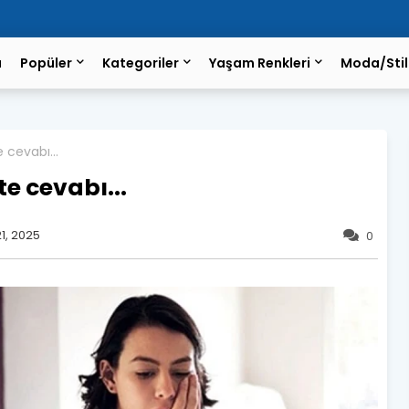
a
Popüler
Kategoriler
Yaşam Renkleri
Moda/Stil
e cevabı...
te cevabı...
1, 2025
0