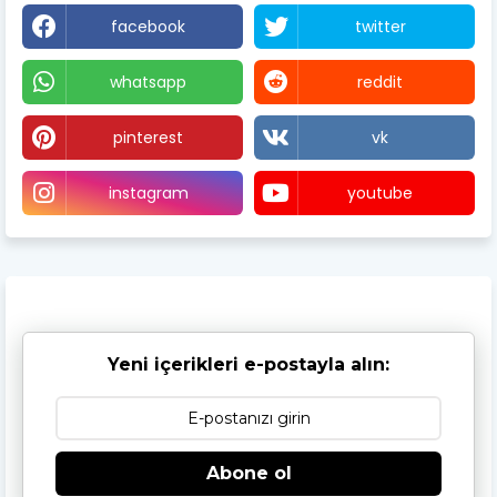
facebook
twitter
whatsapp
reddit
pinterest
vk
instagram
youtube
Yeni içerikleri e-postayla alın:
Abone ol