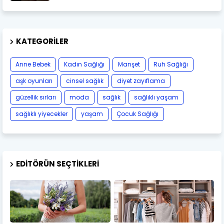
KATEGORILER
Anne Bebek
Kadın Sağlığı
Manşet
Ruh Sağlığı
aşk oyunları
cinsel sağlık
diyet zayıflama
güzellik sırları
moda
sağlık
sağlıklı yaşam
sağlıklı yiyecekler
yaşam
Çocuk Sağlığı
EDITÖRÜN SEÇTIKLERI