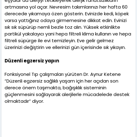
eşyalar da alerjiyi tetikleyerek alerjik rahatsızlıkların
artmasına yol açar. Nevresim takımlarınızı her hafta 60
derecede yıkamaya özen gösterin. Evinizde kedi, köpek
varsa yattığınız odaya girmemesine dikkat edin. Evinizi
sık sık süpürüp nemli bezle toz alın. Yüksek etkinlikte
partikül yakalayıcı yani hepa filtreli klima kullanın ve hepa
filtreli süpürge ile evi temizleyin. Eve gelir gelmez
üzerinizi değiştirin ve ellerinizi gün içerisinde sık yıkayın.
Düzenli egzersiz yapın
Fonksiyonel Tıp çalışmaları yürüten Dr. Aynur Ketene
“Düzenli egzersiz sağlıklı yaşam için her açıdan son
derece önem taşımakta, bağışıklık sisteminin
güçlenmesini sağlayarak alerjilerle mücadelede destek
olmaktadır” diyor.