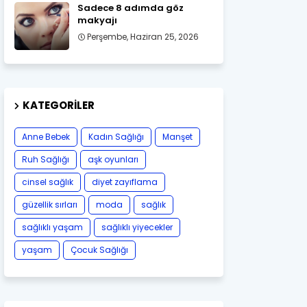
Sadece 8 adımda göz
makyajı
Perşembe, Haziran 25, 2026
KATEGORILER
Anne Bebek
Kadın Sağlığı
Manşet
Ruh Sağlığı
aşk oyunları
cinsel sağlık
diyet zayıflama
güzellik sırları
moda
sağlık
sağlıklı yaşam
sağlıklı yiyecekler
yaşam
Çocuk Sağlığı