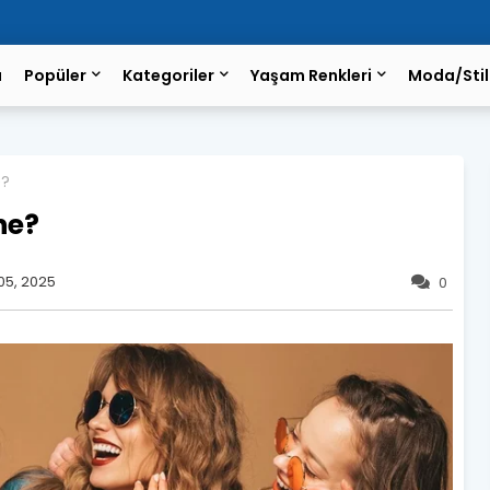
a
Popüler
Kategoriler
Yaşam Renkleri
Moda/Stil
e?
ne?
05, 2025
0