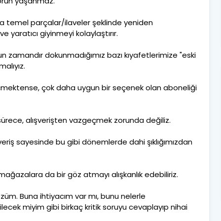
 sorun yaşanmaz.
eya temel parçalar/ilaveler şeklinde yeniden
ve yaratıcı giyinmeyi kolaylaştırır.
un zamandır dokunmadığımız bazı kıyafetlerimize "eski
malıyız.
çmektense, çok daha uygun bir seçenek olan aboneliği
z sürece, alışverişten vazgeçmek zorunda değiliz.
ışveriş sayesinde bu gibi dönemlerde dahi şıklığımızdan
ğazalara da bir göz atmayı alışkanlık edebiliriz.
çözüm. Buna ihtiyacım var mı, bunu nelerle
cek miyim gibi birkaç kritik soruyu cevaplayıp nihai