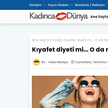
İletişim
Yayın İlkeleri
Backlink / Reklam
Ana Sayf
Ana Sayfa
moda
Kıyafet diyeti mi... O da n
Kıyafet diyeti mi... O da 
Veka Medya
Cumartesi, Temmuz 