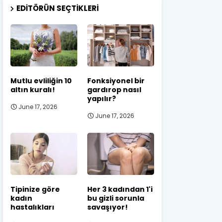
EDITÖRÜN SEÇTIKLERI
Mutlu evliliğin 10
Fonksiyonel bir
altın kuralı!
gardırop nasıl
yapılır?
June 17, 2026
June 17, 2026
Tipinize göre
Her 3 kadından 1'i
kadın
bu gizli sorunla
hastalıkları
savaşıyor!