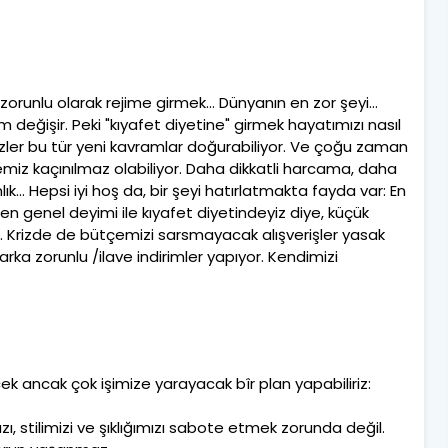
zorunlu olarak rejime girmek... Dünyanın en zor şeyi...
 değişir. Peki "kıyafet diyetine" girmek hayatımızı nasıl
rizler bu tür yeni kavramlar doğurabiliyor. Ve çoğu zaman
emiz kaçınılmaz olabiliyor. Daha dikkatli harcama, daha
lık... Hepsi iyi hoş da, bir şeyi hatırlatmakta fayda var: En
, en genel deyimi ile kıyafet diyetindeyiz diye, küçük
 Krizde de bütçemizi sarsmayacak alışverişler yasak
rka zorunlu /ilave indirimler yapıyor. Kendimizi
 ancak çok işimize yarayacak bîr plan yapabiliriz:
zı, stilimizi ve şıklığımızı sabote etmek zorunda değil.