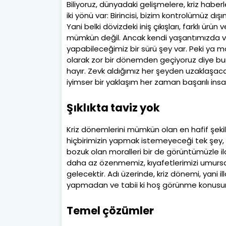
Biliyoruz, dünyadaki gelişmelere, kriz haber
iki yönü var: Birincisi, bizim kontrolümüz dış
Yani belki dövizdeki iniş çıkışları, farklı ü
mümkün değil. Ancak kendi yaşantımızda ve a
yapabileceğimiz bir sürü şey var. Peki ya mo
olarak zor bir dönemden geçiyoruz diye b
hayır. Zevk aldığımız her şeyden uzaklaşacak
iyimser bir yaklaşım her zaman başarılı insa
Şıklıkta taviz yok
Kriz dönemlerini mümkün olan en hafif şeki
hiçbirimizin yapmak istemeyeceği tek şey, 
bozuk olan moralleri bir de görüntümüzle
daha az özenmemiz, kıyafetlerimizi umurs
gelecektir. Adı üzerinde, kriz dönemi, yani i
yapmadan ve tabii ki hoş görünme konus
Temel çözümler