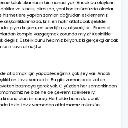
lerine kulak tıkamanın bir manası yok. Ancak bu olayların
ındakiler ve ikincisi, elimizde, yani kontrolümüzde olanlar.
rün ve hizmetlere yapılan zamları doğrudan etkilememiz
lışkanlıklarımızda, krizi en hafif atlatacak şekilde
da, giyim kuşam, en sevdiğimiz alışverişler... Finansal
unlardan komple vazgeçmek zorunda mıyız? Kesinlikle
 değiliz. Üstelik bunu hepimiz biliyoruz ki gerçekçi ancak
nların tavrı olmuştur.
lde atlatmak için yapabileceğimiz çok şey var. Ancak
şıklıktan taviz vermektir. Bu gibi zamanlarda zaten
 ilaveten bozmaya gerek yok. O yüzden her zamankinden
amamamız ne bize ne de çevremizdekilere iyi
lla ki sonu olan bir süreç. Herhalde bunu da panik
unda fazla taviz vermeden atlatmamız mümkün.