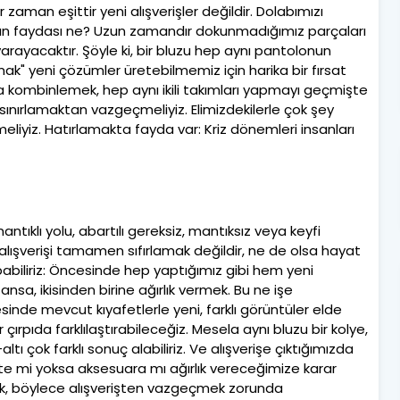
 zaman eşittir yeni alışverişler değildir. Dolabımızı
 Bunun faydası ne? Uzun zamandır dokunmadığımız parçaları
ayacaktır. Şöyle ki, bir bluzu hep aynı pantolonun
mak" yeni çözümler üretebilmemiz için harika bir fırsat
arla kombinlemek, hep aynı ikili takımları yapmayı geçmişte
i sınırlamaktan vazgeçmeliyiz. Elimizdekilerle çok şey
eliyiz. Hatırlamakta fayda var: Kriz dönemleri insanları
ıklı yolu, abartılı gereksiz, mantıksız veya keyfi
ı alışverişi tamamen sıfırlamak değildir, ne de olsa hayat
abiliriz: Öncesinde hep yaptığımız gibi hem yeni
sa, ikisinden birine ağırlık vermek. Bu ne işe
inde mevcut kıyafetlerle yeni, farklı görüntüler elde
çırpıda farklılaştırabileceğiz. Mesela aynı bluzu bir kolye,
tı çok farklı sonuç alabiliriz. Ve alışverişe çıktığımızda
fete mi yoksa aksesuara mı ağırlık vereceğimize karar
şacak, böylece alışverişten vazgeçmek zorunda