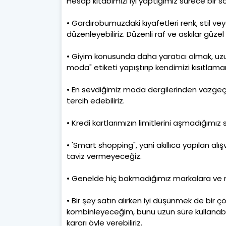
Hesap kitabımızı iyi yaptığımız sürece bir
• Gardırobumuzdaki kıyafetleri renk, stil v
düzenleyebiliriz. Düzenli raf ve askılar güzel 
• Giyim konusunda daha yaratıcı olmak, uz
moda" etiketi yapıştırıp kendimizi kısıtlama
• En sevdiğimiz moda dergilerinden vazge
tercih edebiliriz.
• Kredi kartlarımızın limitlerini aşmadığımı
• 'Smart shopping", yani akıllıca yapılan al
taviz vermeyeceğiz.
• Genelde hiç bakmadığımız markalara ve ma
• Bir şey satın alırken iyi düşünmek de bir 
kombinleyeceğim, bunu uzun süre kullanabile
kararı öyle verebiliriz.