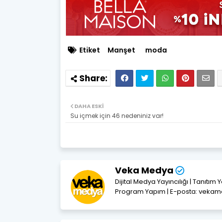
Etiket
Manşet
moda
DAHA ESKI
Su içmek için 46 nedeniniz var!
Veka Medya
Dijital Medya Yayıncılığı | Tanıtım 
Program Yapım | E-posta: vek