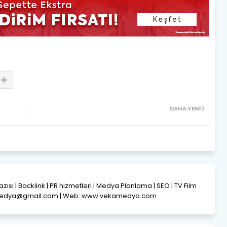
DAHA YENI
Yazısı | Backlink | PR hizmetleri | Medya Planlama | SEO | TV Film
amedya@gmail.com | Web: www.vekamedya.com