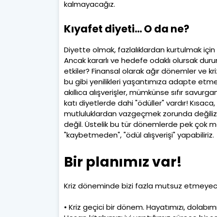
kalmayacağız.
Kıyafet diyeti... O da ne?
Diyette olmak, fazlalıklardan kurtulmak için 
Ancak kararlı ve hedefe odaklı olursak durum
etkiler? Finansal olarak ağır dönemler ve k
bu gibi yenilikleri yaşantımıza adapte etm
akıllıca alışverişler, mümkünse sıfır savurgan
katı diyetlerde dahi "ödüller" vardır! Kısaca
mutluluklardan vazgeçmek zorunda değiliz.
değil. Üstelik bu tür dönemlerde pek çok ma
"kaybetmeden", "ödül alışverişi" yapabiliriz.
Bir planımız var!
Kriz döneminde bizi fazla mutsuz etmeyecek
• Kriz geçici bir dönem. Hayatımızı, dolabımı