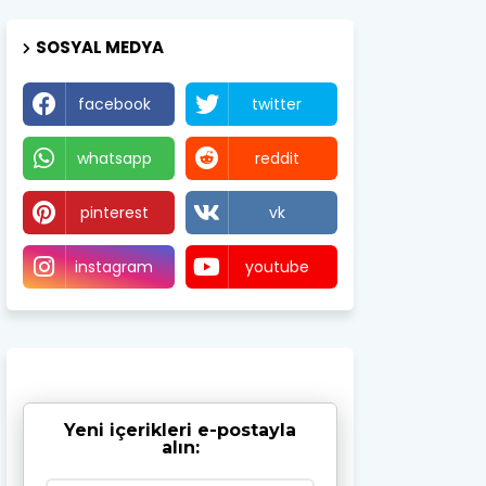
SOSYAL MEDYA
facebook
twitter
whatsapp
reddit
pinterest
vk
instagram
youtube
Yeni içerikleri e-postayla
alın: