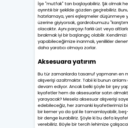
İşe "mutfak" tan başlayabiliriz. Şık olmak her
ayrıntılı bir şekilde gözden geçirebiliriz.
hatırlamaya, yeni eşleşmeler düşünmeye yar
üzerine giyiyorsak, gardırobumuzu "karıştır
olacaktır. Aynı parçayı farklı üst veya altl
bırakmak iyi bir başlangıç olabilir. Kendimiz
yapabileceğimize inanmalı, yenilikler denem
daha yaratıcı olmaya zorlar.
Aksesuara yatırım
Bu tür zamanlarda tasarruf yapmanın en mant
alışverişi azaltmaktır. Tabii ki bunun anlam
devam ediyor. Ancak belki şöyle bir şey yap
kıyafetler hem de aksesuarlar satın almaktan
yarayacak? Mesela aksesuar alışverişi sayes
edebileceğiz, her zamanki kıyafetlerimizi bir 
bir kemer ya da şal ile tamamlayabilir, beş-al
bir denge kurabiliriz. Şöyle ki bu defa kıya
verebiliriz. Böyle bir tercih lehimize çalı