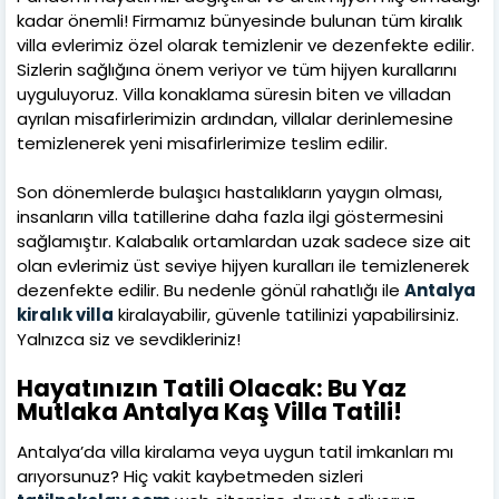
kadar önemli! Firmamız bünyesinde bulunan tüm kiralık
villa evlerimiz özel olarak temizlenir ve dezenfekte edilir.
Sizlerin sağlığına önem veriyor ve tüm hijyen kurallarını
uyguluyoruz. Villa konaklama süresin biten ve villadan
ayrılan misafirlerimizin ardından, villalar derinlemesine
temizlenerek yeni misafirlerimize teslim edilir.
Son dönemlerde bulaşıcı hastalıkların yaygın olması,
insanların villa tatillerine daha fazla ilgi göstermesini
sağlamıştır. Kalabalık ortamlardan uzak sadece size ait
olan evlerimiz üst seviye hijyen kuralları ile temizlenerek
dezenfekte edilir. Bu nedenle gönül rahatlığı ile
Antalya
kiralık villa
kiralayabilir, güvenle tatilinizi yapabilirsiniz.
Yalnızca siz ve sevdikleriniz!
Hayatınızın Tatili Olacak: Bu Yaz
Mutlaka Antalya Kaş Villa Tatili!
Antalya’da villa kiralama veya uygun tatil imkanları mı
arıyorsunuz? Hiç vakit kaybetmeden sizleri