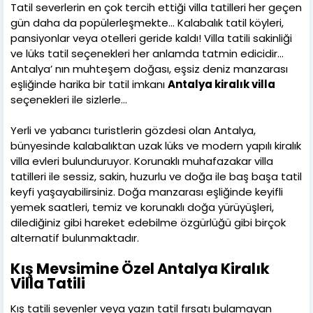
Tatil severlerin en çok tercih ettiği villa tatilleri her geçen
gün daha da popülerleşmekte... Kalabalık tatil köyleri,
pansiyonlar veya otelleri geride kaldı! Villa tatili sakinliği
ve lüks tatil seçenekleri her anlamda tatmin edicidir…
Antalya’ nın muhteşem doğası, eşsiz deniz manzarası
eşliğinde harika bir tatil imkanı
Antalya kiralık villa
seçenekleri ile sizlerle…
Yerli ve yabancı turistlerin gözdesi olan Antalya,
bünyesinde kalabalıktan uzak lüks ve modern yapılı kiralık
villa evleri bulunduruyor. Korunaklı muhafazakar villa
tatilleri ile sessiz, sakin, huzurlu ve doğa ile baş başa tatil
keyfi yaşayabilirsiniz. Doğa manzarası eşliğinde keyifli
yemek saatleri, temiz ve korunaklı doğa yürüyüşleri,
dilediğiniz gibi hareket edebilme özgürlüğü gibi birçok
alternatif bulunmaktadır.
Kış Mevsimine Özel Antalya Kiralık
Villa Tatili
Kış tatili sevenler veya yazın tatil fırsatı bulamayan