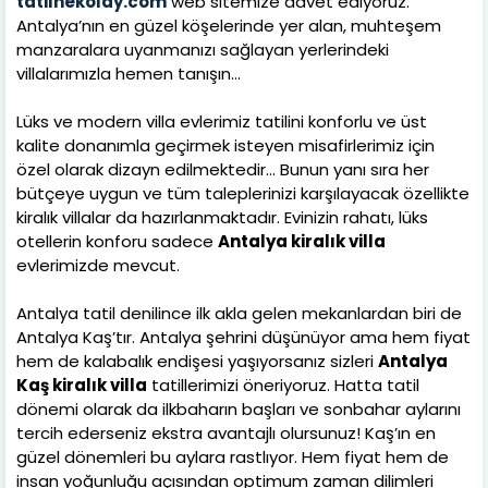
tatilnekolay.com
web sitemize davet ediyoruz.
Antalya’nın en güzel köşelerinde yer alan, muhteşem
manzaralara uyanmanızı sağlayan yerlerindeki
villalarımızla hemen tanışın...
Lüks ve modern villa evlerimiz tatilini konforlu ve üst
kalite donanımla geçirmek isteyen misafirlerimiz için
özel olarak dizayn edilmektedir… Bunun yanı sıra her
bütçeye uygun ve tüm taleplerinizi karşılayacak özellikte
kiralık villalar da hazırlanmaktadır. Evinizin rahatı, lüks
otellerin konforu sadece
Antalya kiralık villa
evlerimizde mevcut.
Antalya tatil denilince ilk akla gelen mekanlardan biri de
Antalya Kaş’tır. Antalya şehrini düşünüyor ama hem fiyat
hem de kalabalık endişesi yaşıyorsanız sizleri
Antalya
Kaş kiralık villa
tatillerimizi öneriyoruz. Hatta tatil
dönemi olarak da ilkbaharın başları ve sonbahar aylarını
tercih ederseniz ekstra avantajlı olursunuz! Kaş’ın en
güzel dönemleri bu aylara rastlıyor. Hem fiyat hem de
insan yoğunluğu açısından optimum zaman dilimleri