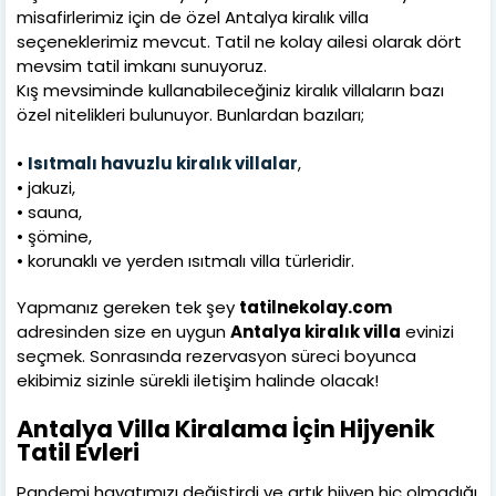
misafirlerimiz için de özel Antalya kiralık villa
seçeneklerimiz mevcut. Tatil ne kolay ailesi olarak dört
mevsim tatil imkanı sunuyoruz.
Kış mevsiminde kullanabileceğiniz kiralık villaların bazı
özel nitelikleri bulunuyor. Bunlardan bazıları;
•
Isıtmalı havuzlu kiralık villalar
,
• jakuzi,
• sauna,
• şömine,
• korunaklı ve yerden ısıtmalı villa türleridir.
Yapmanız gereken tek şey
tatilnekolay.com
adresinden size en uygun
Antalya kiralık villa
evinizi
seçmek. Sonrasında rezervasyon süreci boyunca
ekibimiz sizinle sürekli iletişim halinde olacak!
Antalya Villa Kiralama İçin Hijyenik
Tatil Evleri
Pandemi hayatımızı değiştirdi ve artık hijyen hiç olmadığı