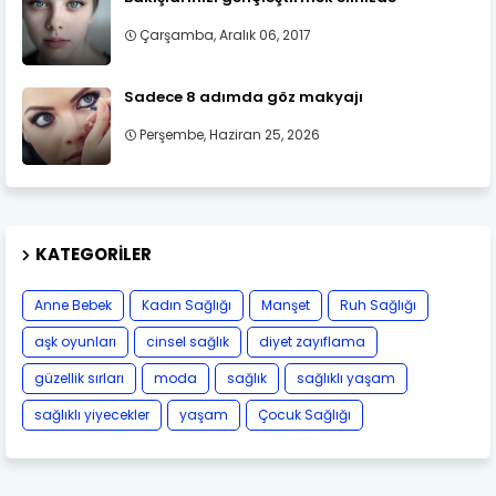
Çarşamba, Aralık 06, 2017
Sadece 8 adımda göz makyajı
Perşembe, Haziran 25, 2026
KATEGORILER
Anne Bebek
Kadın Sağlığı
Manşet
Ruh Sağlığı
aşk oyunları
cinsel sağlık
diyet zayıflama
güzellik sırları
moda
sağlık
sağlıklı yaşam
sağlıklı yiyecekler
yaşam
Çocuk Sağlığı