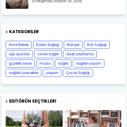
Perşembe, Haziran 25, 2026
KATEGORILER
Anne Bebek
Kadın Sağlığı
Manşet
Ruh Sağlığı
aşk oyunları
cinsel sağlık
diyet zayıflama
güzellik sırları
moda
sağlık
sağlıklı yaşam
sağlıklı yiyecekler
yaşam
Çocuk Sağlığı
EDITÖRÜN SEÇTIKLERI