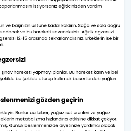
 toparlanmasını istiyorsanız eğiticinizden yardım
tun ve başınızın üstüne kadar kaldırın. Sağa ve sola doğru
issedecek ve bu hareketi seveceksiniz. Ağırlık egzersizi
izi 12-15 arasında tekrarlamalısınız. Erkeklerin ise bir
li.
egzersizi
i şınav hareketi yapmayı planlar. Bu hareket karın ve bel
 şekilde bu şekilde oturup kalkmak basenlerdeki yağları
Beslenmenizi gözden geçirin
eyin. Bunlar acı biber, yağsız süt ürünleri ve yağsız
eceklerin metabolizma hızlandırıcı etkisine dikkat çekiyor.
enmiş. Günlük beslenmenizde diyetinize yardımcı olacak