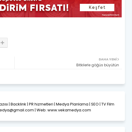
DAHA YENI
Bitkilerle göğüs büyütün
Yazısı | Backlink | PR hizmetleri | Medya Planlama | SEO | TV Film
amedya@gmail.com | Web: www.vekamedya.com