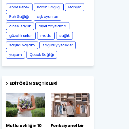
Anne Bebek
Kadın Sağlığı
Manşet
Ruh Sağlığı
aşk oyunları
cinsel sağlık
diyet zayıflama
güzellik sırları
moda
sağlık
sağlıklı yaşam
sağlıklı yiyecekler
yaşam
Çocuk Sağlığı
EDITÖRÜN SEÇTIKLERI
Mutlu evliliğin 10
Fonksiyonel bir