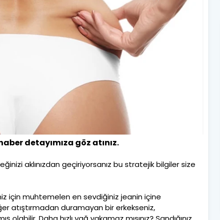
, haber detayımıza göz atınız.
inizi aklınızdan geçiriyorsanız bu stratejik bilgiler size
niz için muhtemelen en sevdiğiniz jeanin içine
. Eğer atıştırmadan duramayan bir erkekseniz,
ış olabilir. Daha hızlı yağ yakamaz mısınız? Sandığınız