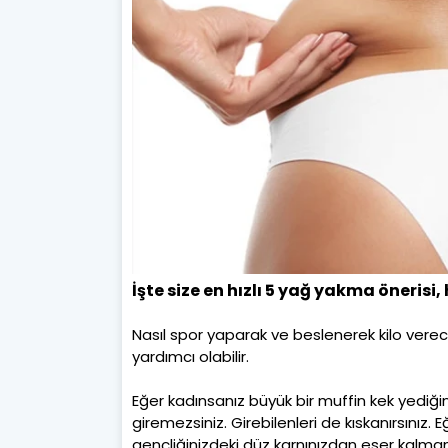
İşte size en hızlı 5 yağ yakma önerisi
Nasıl spor yaparak ve beslenerek kilo vereceğ
yardımcı olabilir.
Eğer kadınsanız büyük bir muffin kek yediği
giremezsiniz. Girebilenleri de kıskanırsınız
gençliğinizdeki düz karnınızdan eser kalmam