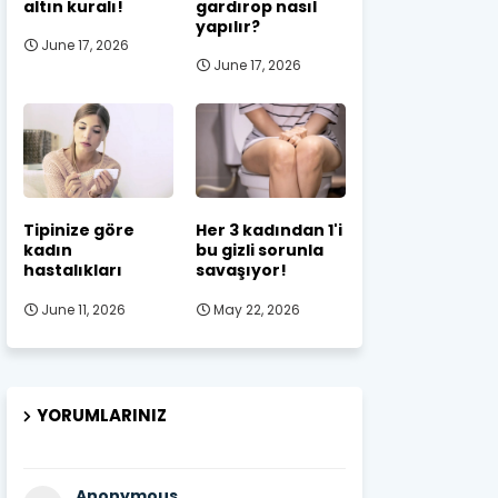
altın kuralı!
gardırop nasıl
yapılır?
June 17, 2026
June 17, 2026
Tipinize göre
Her 3 kadından 1'i
kadın
bu gizli sorunla
hastalıkları
savaşıyor!
June 11, 2026
May 22, 2026
YORUMLARINIZ
Anonymous