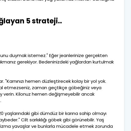
layan 5 strateji..
bunu duymak istemez." Eğer jeanlerinize gerçekten
akmanız gerekiyor. Bedeninizdeki yağlardan kurtulmak
r. "Karnınızı hemen düzleştirecek kolay bir yol yok.
 ihmal etmezseniz, zaman geçtikçe göbeğiniz veya
ay verin. Kilonuz hemen değişmeyebilir ancak
.
. 20 yaşlarındaki gibi dümdüz bir karına sahip olmayı
aybeder." Cilt sarkıklığı göbek gibi görünebilir. Yaş
lizma yavaşlar ve bunlarla mücadele etmek zorunda