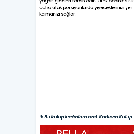
yağsız gıdaları tercih edin. Ufak besinleri 
daha ufak porsiyonlarda yiyeceklerinizi ye
kalmanızı sağlar.
✎ Bu kulüp kadınlara özel. Kadınca Kulüp. 