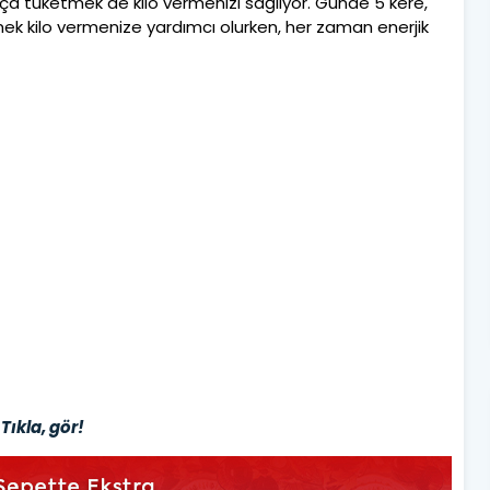
sıkça tüketmek de kilo vermenizi sağlıyor. Günde 5 kere,
mek kilo vermenize yardımcı olurken, her zaman enerjik
Tıkla, gör!