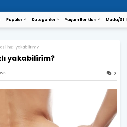
a
Popüler
Kategoriler
Yaşam Renkleri
Moda/Stil
sıl hızlı yakabilirim?
zlı yakabilirim?
2025
0