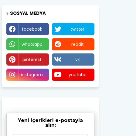
SOSYAL MEDYA
facebook
twitter
whatsapp
reddit
pinterest
vk
instagram
youtube
Yeni içerikleri e-postayla
alın: