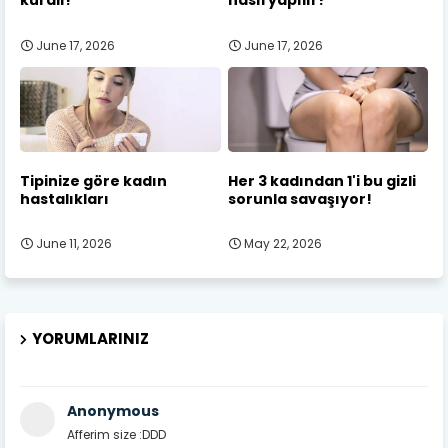
kuralı!
nasıl yapılır?
June 17, 2026
June 17, 2026
Tipinize göre kadın
Her 3 kadından 1'i bu gizli
hastalıkları
sorunla savaşıyor!
June 11, 2026
May 22, 2026
YORUMLARINIZ
Anonymous
Afferim size :DDD