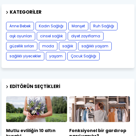
KATEGORILER
Anne Bebek
Kadın Sağlığı
Manşet
Ruh Sağlığı
aşk oyunları
cinsel sağlık
diyet zayıflama
güzellik sırları
moda
sağlık
sağlıklı yaşam
sağlıklı yiyecekler
yaşam
Çocuk Sağlığı
EDITÖRÜN SEÇTIKLERI
Mutlu evliliğin 10 altın
Fonksiyonel bir gardırop