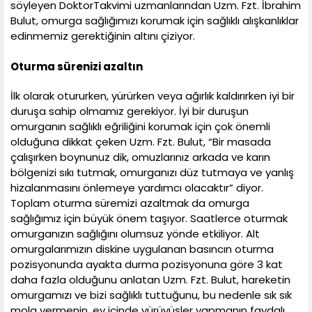
söyleyen DoktorTakvimi uzmanlarından Uzm. Fzt. İbrahim
Bulut, omurga sağlığımızı korumak için sağlıklı alışkanlıklar
edinmemiz gerektiğinin altını çiziyor.
Oturma sürenizi azaltın
İlk olarak otururken, yürürken veya ağırlık kaldırırken iyi bir
duruşa sahip olmamız gerekiyor. İyi bir duruşun
omurganın sağlıklı eğriliğini korumak için çok önemli
olduğuna dikkat çeken Uzm. Fzt. Bulut, “Bir masada
çalışırken boynunuz dik, omuzlarınız arkada ve karın
bölgenizi sıkı tutmak, omurganızı düz tutmaya ve yanlış
hizalanmasını önlemeye yardımcı olacaktır” diyor.
Toplam oturma süremizi azaltmak da omurga
sağlığımız için büyük önem taşıyor. Saatlerce oturmak
omurganızın sağlığını olumsuz yönde etkiliyor. Alt
omurgalarımızın diskine uygulanan basıncın oturma
pozisyonunda ayakta durma pozisyonuna göre 3 kat
daha fazla olduğunu anlatan Uzm. Fzt. Bulut, hareketin
omurgamızı ve bizi sağlıklı tuttuğunu, bu nedenle sık sık
mola vermenin, ev içinde yürüyüşler yapmanın faydalı