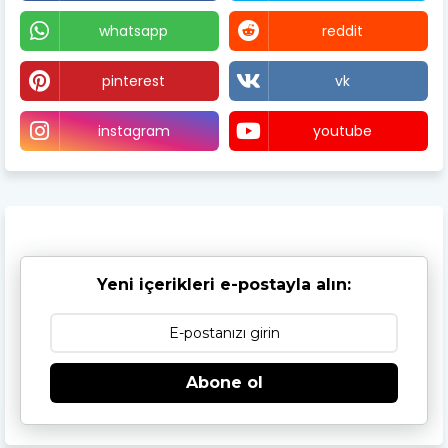
whatsapp
reddit
pinterest
vk
instagram
youtube
Yeni içerikleri e-postayla alın:
Abone ol