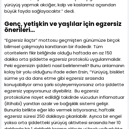
yürüyüş yapmak akciğer, kalp ve kaslarımız açısından
büyük fayda sağlayacaktır.” dedi.
Genç, yetişkin ve yaşlılar için egzersiz
önerileri…
“Egzersiz ilaçtır” mottosu geçmişten günümüze birçok
bilimsel çalışmayla kanıtlanan bir ifadedir. Tüm
otoritelerin fikir birliğinde olduğu haftada en az 150
dakika orta şiddette egzersiz protokolü uygulanmalıdır.
Peki egzersizin şiddeti nasıl belirlenmeli? Bunu anlamanın
kolay bir yolu olduğunu ifade eden Ersin, “Yürüyüş, bisiklet
sürme ya da dans etme gibi egzersiz sırasında
konuşabiliyor ama şarkı söyleyemiyorsanız orta şiddette
egzersiz yapıyorsunuz diyebiliriz. Bu egzersiz
protokolüne riayet edildiği takdirde vücudun inflamatuar
(iltihabi) yanıtları azalır ve bağışıklık sistemi gelişir.
Bununla birlikte eğer kilo vermek istiyorsanız, haftalık
egzersiz süresi 250 dakikaya çıkarılabilir. Ayrıca bir engel
yoksa orta şiddetteki yürüyüş aktivitesi sırasında her 10
dakikada bir 1 dakikalık koşma ekleyip yüksek yoğunlukta