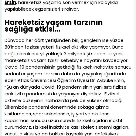
Ersin
, hareketsiz yaşama son vermek için kolaylıkla
yapılabilecek egzersizleri sıralıyor.
Hareketsiz yaşam tarzının
sağlığa etkisi…
Dünyada her dört yetişkinden biri, gençlerin ise yüzde
80’inden fazlası yeterli fiziksel aktivite yapmıyor. Buna
bağlı olarak her yıl yaklaşık 3 milyon kişi sedanter yani
“hareketsiz yaşam tarzı” sebebiyle hayatını kaybediyor.
Covid-19 pandemisinin getirdiği fiziksek inaktivite sonucu
sedanter yaşam tarzının daha da yaygınlaştığını ifade
eden Atlas Üniversitesi Öğretim Üyesi Dr. Aybüke Ersin,
“Şu an dünyada Covid-19 pandemisinin yanı sıra fiziksel
inaktivite pandemisi de yaşanıyor diyebiliriz. Fiziksel
aktivite düzeyinin halihazırda pek de yüksek olmadığı
ülkemizde pandemi döneminde sokağa çıkma
kısıtlamaları, spor salonlarının, iş yeri ve okulların
kapanması sonucu uzun süredir fiziksel açıdan inaktif
durumdayız. Fiziksel inaktivite kas iskelet sistemi ağrıları,
vücutta virüs ya da bakteri kaynaklı yani enfeksiyöz