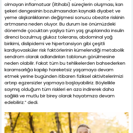
olmayan inflamatuar (iltihabi) süreçlerin oluşması, kan
şekeri dengesinin bozulmasından kaynaklı diyabet ve
yeme alışkanlıklarının değişmesi sonucu obezite riskinin
artmasına neden oluyor. Bu durum ise önümüzdeki
dönemde çocuktan yaşlıya tüm yaş gruplarında insulin
direnci bozulmuş glukoz toleransı, abdominal yağ
birikimi, dislipidemi ve hipertansiyon gibi çeşitli
kardiyovasküler risk faktörlerinin kümelendiği metabolik
sendrom olarak adlandırılan tablonun görülmesine
neden olabilir. Fakat tüm bu tehlikelerden bahsederken
karamsarlığa kapılıp hareketsiz yaşamaya devam
etmek yerine bugünden itibaren fiziksel aktivitelerimizi
artırıp egzersizler yapmaya başlayabiliriz. Böylelikle
saymış olduğum tüm riskleri en aza indirerek daha
sağlıklı ve mutlu bir birey olarak hayatımıza devam
edebiliriz.” dedi.