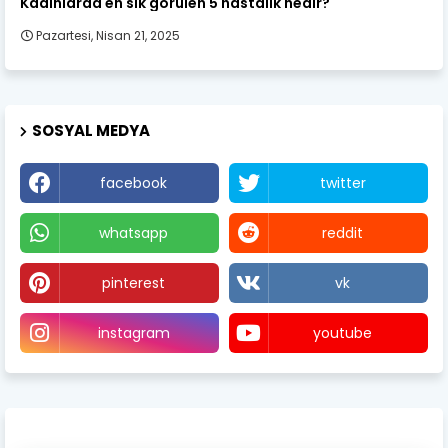
Kadınlarda en sık görülen 5 hastalık nedir?
Pazartesi, Nisan 21, 2025
SOSYAL MEDYA
facebook
twitter
whatsapp
reddit
pinterest
vk
instagram
youtube