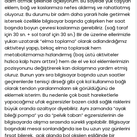
adım atmak şeklinde açıklıyorum. Bu sayede yük taşıyan
eklem, bağ ve kaslarımıza nefes aldırmış ve rahatlatmış
oluyoruz. Bu durumu bir adım daha yararlı hale getirmek
istersek özellikle bilgisayar başında çalışırken her saat
başında boyun çevresi kaslarımızı gerebiliriz. (sağ taraf
için 30 sn. + sol taraf için 30 sn.) Bir de üzerine ellerimizle
yukarı uzatarak “elma toplama” olarak adlandırdığımız
aktiviteyi yapıp, birkaç elma toplarsak hem
metabolizmamızı hızlandırmış (baş üstü aktiviteler
hızlıca kalp hızını arttırır) hem de el ve kol eklemlerimizin
pozisyonunu değiştirerek kan dolaşımına yardım etmiş
oluruz. Bunun yanı sıra bilgisayar başında uzun saatler
geçirenlerde tenisçi dirseği gibi çok kol kullanıma bağlı
olarak tendon yaralanmaların sık görüldüğünü de
eklemek isterim. Bu nedenle çok basit hareketlerle
yapacağımız ufak egzersizler bazen ciddi sağlık risklerini
büyük oranda azaltıyor diyebiliriz. Aynı zamanda “ayak
bileği pompa” ya da “pelvik taban” egzersizlerinin de
bilgisayarda alışma sırasında sürekli yapılabilir. Bilgisayar
başındaki mesai sonlandığında ise bu uzun yaz günlerini
fırsat bilerek, açık alanda bol oksijen eşliğinde bir