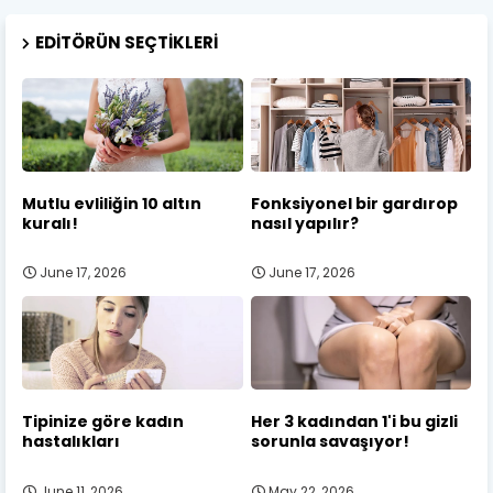
EDITÖRÜN SEÇTIKLERI
Mutlu evliliğin 10 altın
Fonksiyonel bir gardırop
kuralı!
nasıl yapılır?
June 17, 2026
June 17, 2026
Tipinize göre kadın
Her 3 kadından 1'i bu gizli
hastalıkları
sorunla savaşıyor!
June 11, 2026
May 22, 2026