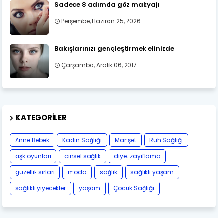
Sadece 8 adımda göz makyajı
Perşembe, Haziran 25, 2026
Bakışlarınızı gençleştirmek elinizde
Çarşamba, Aralık 06, 2017
KATEGORILER
Anne Bebek
Kadın Sağlığı
Manşet
Ruh Sağlığı
aşk oyunları
cinsel sağlık
diyet zayıflama
güzellik sırları
moda
sağlık
sağlıklı yaşam
sağlıklı yiyecekler
yaşam
Çocuk Sağlığı