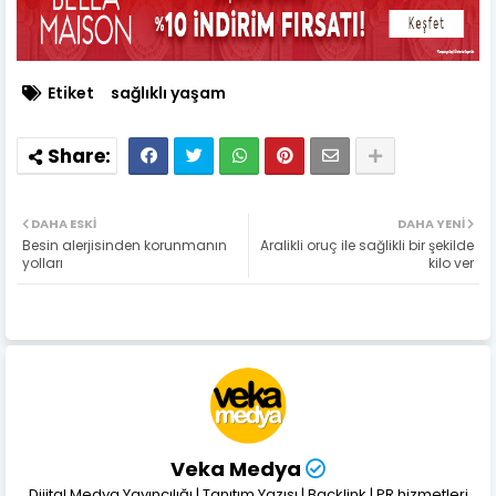
Etiket
sağlıklı yaşam
DAHA ESKI
DAHA YENI
Besin alerjisinden korunmanın
Aralikli oruç ile sağlikli bir şekilde
yolları
kilo ver
Veka Medya
Dijital Medya Yayıncılığı | Tanıtım Yazısı | Backlink | PR hizmetleri