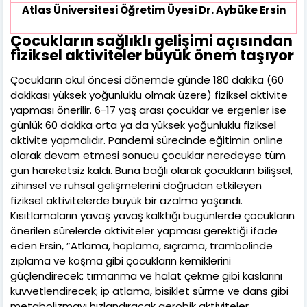
Atlas Üniversitesi Öğretim Üyesi Dr. Aybüke Ersin
Çocukların sağlıklı gelişimi açısından
fiziksel aktiviteler büyük önem taşıyor
Çocukların okul öncesi dönemde günde 180 dakika (60
dakikası yüksek yoğunluklu olmak üzere) fiziksel aktivite
yapması önerilir. 6-17 yaş arası çocuklar ve ergenler ise
günlük 60 dakika orta ya da yüksek yoğunluklu fiziksel
aktivite yapmalıdır. Pandemi sürecinde eğitimin online
olarak devam etmesi sonucu çocuklar neredeyse tüm
gün hareketsiz kaldı. Buna bağlı olarak çocukların bilişsel,
zihinsel ve ruhsal gelişmelerini doğrudan etkileyen
fiziksel aktivitelerde büyük bir azalma yaşandı.
Kısıtlamaların yavaş yavaş kalktığı bugünlerde çocukların
önerilen sürelerde aktiviteler yapması gerektiği ifade
eden Ersin, ”Atlama, hoplama, sıçrama, trambolinde
zıplama ve koşma gibi çocukların kemiklerini
güçlendirecek; tırmanma ve halat çekme gibi kaslarını
kuvvetlendirecek; ip atlama, bisiklet sürme ve dans gibi
metabolizmayı hızlandıracak aerobik aktiviteler