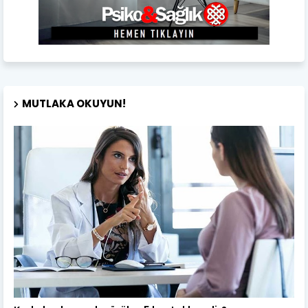
MUTLAKA OKUYUN!
Kadın Sağlığı