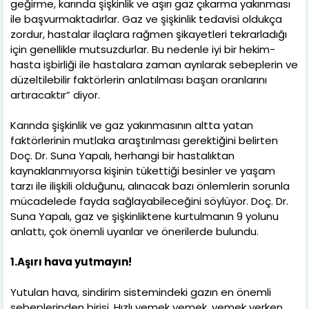
geğirme, karında şişkinlik ve aşırı gaz çıkarma yakınması
ile başvurmaktadırlar. Gaz ve şişkinlik tedavisi oldukça
zordur, hastalar ilaçlara rağmen şikayetleri tekrarladığı
için genellikle mutsuzdurlar. Bu nedenle iyi bir hekim-
hasta işbirliği ile hastalara zaman ayrılarak sebeplerin ve
düzeltilebilir faktörlerin anlatılması başarı oranlarını
artıracaktır” diyor.
Karında şişkinlik ve gaz yakınmasının altta yatan
faktörlerinin mutlaka araştırılması gerektiğini belirten
Doç. Dr. Suna Yapalı, herhangi bir hastalıktan
kaynaklanmıyorsa kişinin tükettiği besinler ve yaşam
tarzı ile ilişkili olduğunu, alınacak bazı önlemlerin sorunla
mücadelede fayda sağlayabileceğini söylüyor. Doç. Dr.
Suna Yapalı, gaz ve şişkinliktene kurtulmanın 9 yolunu
anlattı, çok önemli uyarılar ve önerilerde bulundu.
1.Aşırı hava yutmayın!
Yutulan hava, sindirim sistemindeki gazın en önemli
sebeplerinden birisi. Hızlı yemek yemek, yemek yerken