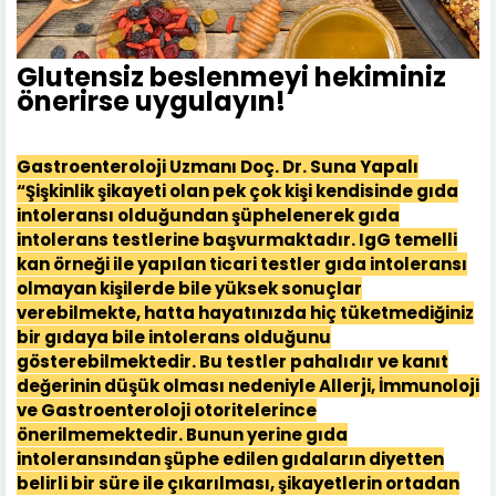
Glutensiz beslenmeyi hekiminiz
önerirse uygulayın!
Gastroenteroloji Uzmanı Doç. Dr. Suna Yapalı
“Şişkinlik şikayeti olan pek çok kişi kendisinde gıda
intoleransı olduğundan şüphelenerek gıda
intolerans testlerine başvurmaktadır. IgG temelli
kan örneği ile yapılan ticari testler gıda intoleransı
olmayan kişilerde bile yüksek sonuçlar
verebilmekte, hatta hayatınızda hiç tüketmediğiniz
bir gıdaya bile intolerans olduğunu
gösterebilmektedir. Bu testler pahalıdır ve kanıt
değerinin düşük olması nedeniyle Allerji, İmmunoloji
ve Gastroenteroloji otoritelerince
önerilmemektedir. Bunun yerine gıda
intoleransından şüphe edilen gıdaların diyetten
belirli bir süre ile çıkarılması, şikayetlerin ortadan