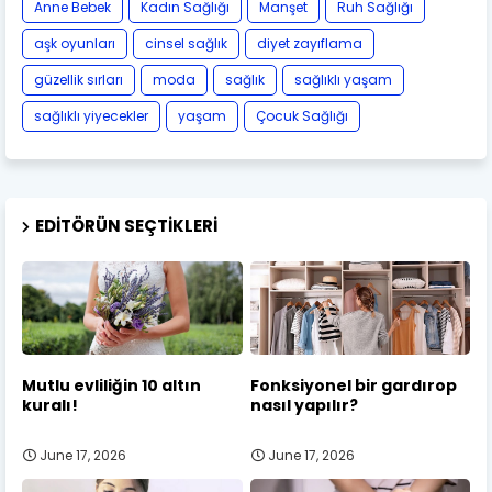
Anne Bebek
Kadın Sağlığı
Manşet
Ruh Sağlığı
aşk oyunları
cinsel sağlık
diyet zayıflama
güzellik sırları
moda
sağlık
sağlıklı yaşam
sağlıklı yiyecekler
yaşam
Çocuk Sağlığı
EDITÖRÜN SEÇTIKLERI
Mutlu evliliğin 10 altın
Fonksiyonel bir gardırop
kuralı!
nasıl yapılır?
June 17, 2026
June 17, 2026