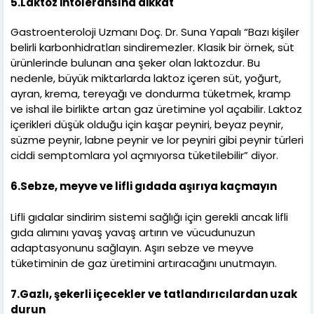
5.Laktoz intoleransına dikkat
Gastroenteroloji Uzmanı Doç. Dr. Suna Yapalı “Bazı kişiler
belirli karbonhidratları sindiremezler. Klasik bir örnek, süt
ürünlerinde bulunan ana şeker olan laktozdur. Bu
nedenle, büyük miktarlarda laktoz içeren süt, yoğurt,
ayran, krema, tereyağı ve dondurma tüketmek, kramp
ve ishal ile birlikte artan gaz üretimine yol açabilir. Laktoz
içerikleri düşük olduğu için kaşar peyniri, beyaz peynir,
süzme peynir, labne peynir ve lor peyniri gibi peynir türleri
ciddi semptomlara yol açmıyorsa tüketilebilir” diyor.
6.Sebze, meyve ve lifli gıdada aşırıya kaçmayın
Lifli gıdalar sindirim sistemi sağlığı için gerekli ancak lifli
gıda alımını yavaş yavaş artırın ve vücudunuzun
adaptasyonunu sağlayın. Aşırı sebze ve meyve
tüketiminin de gaz üretimini artıracağını unutmayın.
7.Gazlı, şekerli içecekler ve tatlandırıcılardan uzak
durun