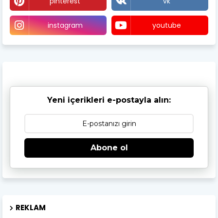
pinterest
vk
instagram
youtube
Yeni içerikleri e-postayla alın:
Abone ol
REKLAM