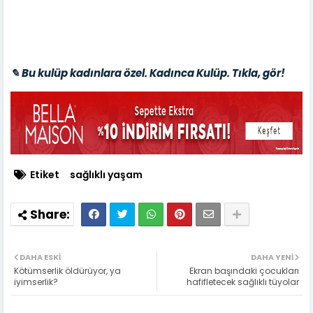
✎ Bu kulüp kadınlara özel. Kadınca Kulüp. Tıkla, gör!
Etiket
sağlıklı yaşam
DAHA ESKI
DAHA YENI
Kötümserlik öldürüyor, ya
Ekran başındaki çocukları
iyimserlik?
hafifletecek sağlıklı tüyolar