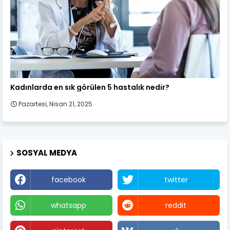
Kadın Sağlığı
Kadınlarda en sık görülen 5 hastalık nedir?
Pazartesi, Nisan 21, 2025
SOSYAL MEDYA
facebook
twitter
whatsapp
reddit