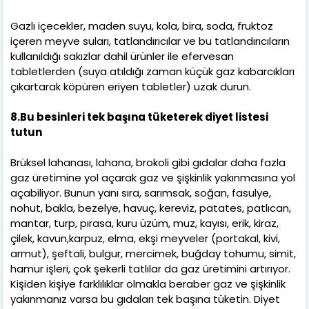
Gazlı içecekler, maden suyu, kola, bira, soda, fruktoz
içeren meyve suları, tatlandırıcılar ve bu tatlandırıcıların
kullanıldığı sakızlar dahil ürünler ile efervesan
tabletlerden (suya atıldığı zaman küçük gaz kabarcıkları
çıkartarak köpüren eriyen tabletler) uzak durun.
8.Bu besinleri tek başına tüketerek diyet listesi
tutun
Brüksel lahanası, lahana, brokoli gibi gıdalar daha fazla
gaz üretimine yol açarak gaz ve şişkinlik yakınmasına yol
açabiliyor. Bunun yanı sıra, sarımsak, soğan, fasulye,
nohut, bakla, bezelye, havuç, kereviz, patates, patlıcan,
mantar, turp, pırasa, kuru üzüm, muz, kayısı, erik, kiraz,
çilek, kavun,karpuz, elma, ekşi meyveler (portakal, kivi,
armut), şeftali, bulgur, mercimek, buğday tohumu, simit,
hamur işleri, çok şekerli tatlılar da gaz üretimini artırıyor.
Kişiden kişiye farklılıklar olmakla beraber gaz ve şişkinlik
yakınmanız varsa bu gıdaları tek başına tüketin. Diyet