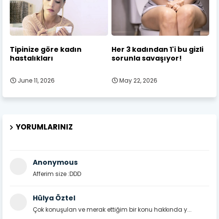
Tipinize göre kadın
Her 3 kadından 1'i bu gizli
hastalıkları
sorunla savaşıyor!
June 11, 2026
May 22, 2026
YORUMLARINIZ
Anonymous
Afferim size :DDD
Hülya Öztel
Çok konuşulan ve merak ettiğim bir konu hakkında y...