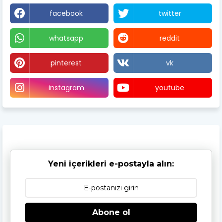
facebook
twitter
whatsapp
reddit
pinterest
vk
instagram
youtube
Yeni içerikleri e-postayla alın:
Abone ol