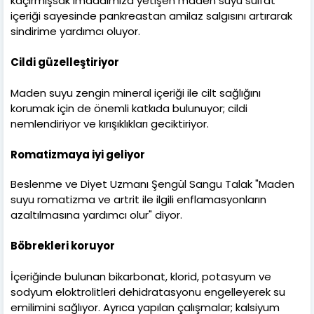
kaçırmışsak imdadımıza yetişen maden suyu sülfat
içeriği sayesinde pankreastan amilaz salgısını artırarak
sindirime yardımcı oluyor.
Cildi güzelleştiriyor
Maden suyu zengin mineral içeriği ile cilt sağlığını
korumak için de önemli katkıda bulunuyor; cildi
nemlendiriyor ve kırışıklıkları geciktiriyor.
Romatizmaya iyi geliyor
Beslenme ve Diyet Uzmanı Şengül Sangu Talak "Maden
suyu romatizma ve artrit ile ilgili enflamasyonların
azaltılmasına yardımcı olur" diyor.
Böbrekleri koruyor
İçeriğinde bulunan bikarbonat, klorid, potasyum ve
sodyum eloktrolitleri dehidratasyonu engelleyerek su
emilimini sağlıyor. Ayrıca yapılan çalışmalar; kalsiyum