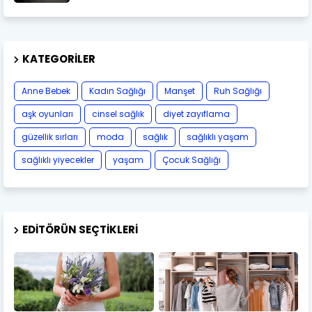
KATEGORILER
Anne Bebek
Kadın Sağlığı
Manşet
Ruh Sağlığı
aşk oyunları
cinsel sağlık
diyet zayıflama
güzellik sırları
moda
sağlık
sağlıklı yaşam
sağlıklı yiyecekler
yaşam
Çocuk Sağlığı
EDITÖRÜN SEÇTIKLERI